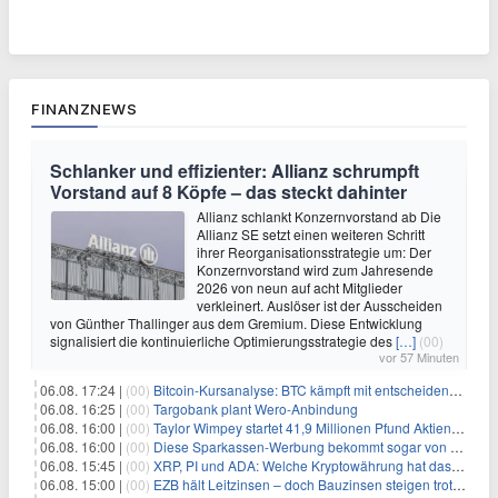
FINANZNEWS
Schlanker und effizienter: Allianz schrumpft
Vorstand auf 8 Köpfe – das steckt dahinter
Allianz schlankt Konzernvorstand ab Die
Allianz SE setzt einen weiteren Schritt
ihrer Reorganisationsstrategie um: Der
Konzernvorstand wird zum Jahresende
2026 von neun auf acht Mitglieder
verkleinert. Auslöser ist der Ausscheiden
von Günther Thallinger aus dem Gremium. Diese Entwicklung
signalisiert die kontinuierliche Optimierungsstrategie des
[…]
(00)
vor 57 Minuten
06.08. 17:24 |
(00)
Bitcoin-Kursanalyse: BTC kämpft mit entscheidender $65K-Hürde, während sich ein Liquidationscluster aufbaut
06.08. 16:25 |
(00)
Targobank plant Wero-Anbindung
06.08. 16:00 |
(00)
Taylor Wimpey startet 41,9 Millionen Pfund Aktienrückkauf – was Anleger wissen müssen
06.08. 16:00 |
(00)
Diese Sparkassen-Werbung bekommt sogar von der Konkurrenz Lob
06.08. 15:45 |
(00)
XRP, PI und ADA: Welche Kryptowährung hat das größte Potenzial im nächsten Bullenmarkt?
06.08. 15:00 |
(00)
EZB hält Leitzinsen – doch Bauzinsen steigen trotzdem: Das Nahost-Problem für Immobilienkäufer