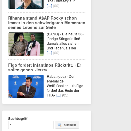
'The Odyssey' auf
[…]
(00)
Rihanna stand A$AP Rocky schon
immer in den schwierigsten Momenten
seines Lebens zur Seite
(BANG) - Die heute 38-
jährige Sängerin ließ
damals alles stehen
und liegen, als der
[…]
(00)
Figo fordert Infantinos Rücktritt: «Er
sollte gehen. Jetzt»
Rabat (dpa) - Der
ehemalige
Weltfußballer Luis Figo
fordert das Ende der
FIFA-
[…]
(05)
Suchbegriff
suchen