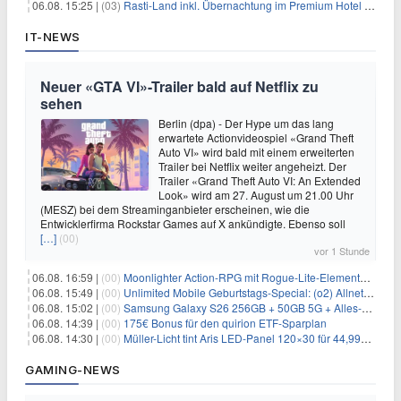
06.08. 15:25 |
(03)
Rasti-Land inkl. Übernachtung im Premium Hotel ab 69€ p.P.
IT-NEWS
Neuer «GTA VI»-Trailer bald auf Netflix zu
sehen
Berlin (dpa) - Der Hype um das lang
erwartete Actionvideospiel «Grand Theft
Auto VI» wird bald mit einem erweiterten
Trailer bei Netflix weiter angeheizt. Der
Trailer «Grand Theft Auto VI: An Extended
Look» wird am 27. August um 21.00 Uhr
(MESZ) bei dem Streaminganbieter erscheinen, wie die
Entwicklerfirma Rockstar Games auf X ankündigte. Ebenso soll
[…]
(00)
vor 1 Stunde
06.08. 16:59 |
(00)
Moonlighter Action-RPG mit Rogue-Lite-Elementen kostenlos bei Steam
06.08. 15:49 |
(00)
Unlimited Mobile Geburtstags-Special: (o2) Allnet-Flats ab 14,99€/Monat
06.08. 15:02 |
(00)
Samsung Galaxy S26 256GB + 50GB 5G + Alles-Flat im Vodafone-Netz für 19,99€/Monat – eff. 0,20€/Monat
06.08. 14:39 |
(00)
175€ Bonus für den quirion ETF-Sparplan
06.08. 14:30 |
(00)
Müller-Licht tint Aris LED-Panel 120×30 für 44,99€ – Zigbee RGB
GAMING-NEWS