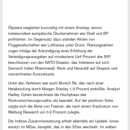
Ölpreise reagierten kurzzeitig mit einem Anstieg, wovon
insbesondere europäische Ölunternehmen wie Shell und BP
profitierten. Im Gegensatz dazu standen Aktien von
Fluggesellschaften wie Lufthansa unter Druck. Rüstungsaktien
zogen infolge der Ankündigung einer Erhöhung der
Verteidigungsausgaben auf mindestens fünf Prozent des BIP,
beschlossen von den NATO-Staaten, das Interesse auf sich.
Dennoch trafen Rheinmetall, Renk und Hensoldt auf Skepsis und
verzeichneten Kursverluste.
Unter den Verlierern war auch Munich Re, das nach einer
Herabstufung durch Morgan Stanley 1,9 Prozent einbüßte. Analyst
Hadley Cohen bezeichnete die Hochphase des
Rückversicherungsmarkts als beendet. Auf der positiven Seite
zeigte sich die Aktie von Freenet, die nach einem Kaufvotum von
Warburg Research um 0,6 Prozent zulegte.
Die Indizes-Zusammensetzung erhielt ebenfalls ein Update: Ionos
ersetzt im MDax Jenoptik, das in den SDax wechselt. Im selben