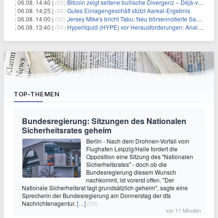
06.08. 14:40 |
(00)
Bitcoin zeigt seltene bullische Divergenz – Déjà-vu für BTC?
06.08. 14:25 |
(00)
Gutes Einlagengeschäft stützt Aareal-Ergebnis
06.08. 14:00 |
(00)
Jersey Mike's bricht Tabu: Neu börsennotierte Sandwich-Kette startet Millionen-Offensive in digitales Marketing
06.08. 13:40 |
(00)
Hyperliquid (HYPE) vor Herausforderungen: Analysten erwarten kurzfristigen Kursrückgang
TOP-THEMEN
Bundesregierung: Sitzungen des Nationalen
Sicherheitsrates geheim
Berlin - Nach dem Drohnen-Vorfall vom
Flughafen Leipzig/Halle fordert die
Opposition eine Sitzung des "Nationalen
Sicherheitsrates" - doch ob die
Bundesregierung diesem Wunsch
nachkommt, ist vorerst offen. "Der
Nationale Sicherheitsrat tagt grundsätzlich geheim", sagte eine
Sprecherin der Bundesregierung am Donnerstag der dts
Nachrichtenagentur.
[…]
(00)
vor 11 Minuten