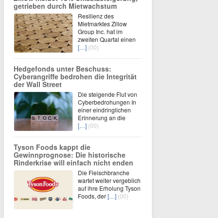
getrieben durch Mietwachstum
Resilienz des
Mietmarktes Zillow
Group Inc. hat im
zweiten Quartal einen
[…]
(00)
Hedgefonds unter Beschuss:
Cyberangriffe bedrohen die Integrität
der Wall Street
Die steigende Flut von
Cyberbedrohungen In
einer eindringlichen
Erinnerung an die
[…]
(00)
Tyson Foods kappt die
Gewinnprognose: Die historische
Rinderkrise will einfach nicht enden
Die Fleischbranche
wartet weiter vergeblich
auf ihre Erholung Tyson
Foods, der
[…]
(00)