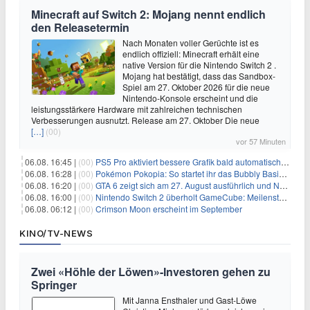
Minecraft auf Switch 2: Mojang nennt endlich
den Releasetermin
Nach Monaten voller Gerüchte ist es
endlich offiziell: Minecraft erhält eine
native Version für die Nintendo Switch 2 .
Mojang hat bestätigt, dass das Sandbox-
Spiel am 27. Oktober 2026 für die neue
Nintendo-Konsole erscheint und die
leistungsstärkere Hardware mit zahlreichen technischen
Verbesserungen ausnutzt. Release am 27. Oktober Die neue
[…]
(00)
vor 57 Minuten
06.08. 16:45 |
(00)
PS5 Pro aktiviert bessere Grafik bald automatisch, aber das Update ist kleiner als gedacht
06.08. 16:28 |
(00)
Pokémon Pokopia: So startet ihr das Bubbly Basin-DLC
06.08. 16:20 |
(00)
GTA 6 zeigt sich am 27. August ausführlich und Netflix bekommt sechs Stunden Vorsprung
06.08. 16:00 |
(00)
Nintendo Switch 2 überholt GameCube: Meilenstein schon nach kurzer Zeit erreicht
06.08. 06:12 |
(00)
Crimson Moon erscheint im September
KINO/TV-NEWS
Zwei «Höhle der Löwen»-Investoren gehen zu
Springer
Mit Janna Ensthaler und Gast-Löwe