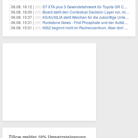
06.08. 16:12 |
(00)
ST XTA plus 3 Gewindefahrwerk für Toyota GR Corolla entwickelt: Erstklassige Straßenlage in jeder Situation
06.08. 16:00 |
(00)
Board stellt den Contextual Decision Layer vor, mit dem Unternehmensdaten und KI-Investitionen in intelligentere Geschäftsentscheidungen umgesetzt wer
06.08. 15:37 |
(00)
KS/AUXILIA stellt Weichen für die zukünftige Unternehmensführung
06.08. 15:31 |
(00)
Rockstone News - First Phosphate und der Aufstieg der nordamerikanischen Batterie-Unabhängigkeit: Die Entstehung des Battery Valley in Québec
06.08. 15:31 |
(00)
NIS2 beginnt nicht im Rechenzentrum. Aber dort endet sie auch nicht.
Zillow meldet 18% Umsatzsteigerung,