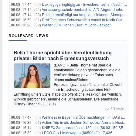
06.08. 17:44 |
(00)
Dax legt geringfügig zu - Investoren sehen Nachholpotenzial
06.08. 17:14 |
(04)
Verfassungsschutz beobachtet AfD-Abgeordneten Nolte
06.08. 17:14 |
(03)
Reiche rechtfertigt nur langsam sinkende Strompreise
06.08. 16:59 |
(01)
Drei Tote nach Schusswaffen-Vorfall in North Carolina
06.08. 16:28 |
(02)
Weiter 50 Millionen Euro im Lotto-Jackpot
BOULEVARD-NEWS
Bella Thorne spricht über Veröffentlichung
privater Bilder nach Erpressungsversuch
(BANG) - Bella Thorne hat über die
emotionalen Folgen gesprochen, die die
Veröffentlichung privater Fotos nach
einem mutmaßlichen
Erpressungsversuch für sie hatte. Obwohl
ihre Entscheidung später eine FBI-
Ermittlung unterstützte, habe die öffentliche Reaktion sie "wirklich,
wirklich gebrochen", erklärte die Schauspielerin. Die ehemalige
Disney-Channel-
[…]
(01)
vor 4 Stunden
06.08. 17:47 |
(00)
Wellness in Bayern: 2 Übernachtungen im DAS LUDWIG Sports Resort inkl. HP + Wellness ab 174€ p.P.
06.08. 16:35 |
(01)
Action-Trip in die Jochen Schweizer Arena inklusive Premium Hotel und Frühstück ab 59€ p.P.
06.08. 16:14 |
(00)
KNIPEX Zangenschlüssel 150 mm (86 03 150 SB) für 35,99€
06.08. 15:30 |
(00)
LEGO City Lieferwagen (60500) für 17,43€