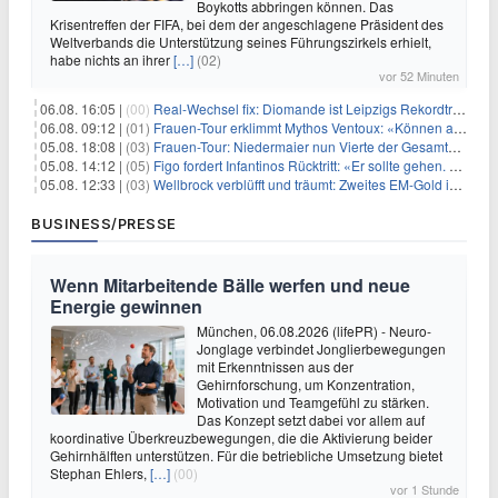
Boykotts abbringen können. Das
Krisentreffen der FIFA, bei dem der angeschlagene Präsident des
Weltverbands die Unterstützung seines Führungszirkels erhielt,
habe nichts an ihrer
[…]
(02)
vor 52 Minuten
06.08. 16:05 |
(00)
Real-Wechsel fix: Diomande ist Leipzigs Rekordtransfer
06.08. 09:12 |
(01)
Frauen-Tour erklimmt Mythos Ventoux: «Können alles schaffen»
05.08. 18:08 |
(03)
Frauen-Tour: Niedermaier nun Vierte der Gesamtwertung
05.08. 14:12 |
(05)
Figo fordert Infantinos Rücktritt: «Er sollte gehen. Jetzt»
05.08. 12:33 |
(03)
Wellbrock verblüfft und träumt: Zweites EM-Gold in Paris
BUSINESS/PRESSE
Wenn Mitarbeitende Bälle werfen und neue
Energie gewinnen
München, 06.08.2026 (lifePR) - Neuro-
Jonglage verbindet Jonglierbewegungen
mit Erkenntnissen aus der
Gehirnforschung, um Konzentration,
Motivation und Teamgefühl zu stärken.
Das Konzept setzt dabei vor allem auf
koordinative Überkreuzbewegungen, die die Aktivierung beider
Gehirnhälften unterstützen. Für die betriebliche Umsetzung bietet
Stephan Ehlers,
[…]
(00)
vor 1 Stunde