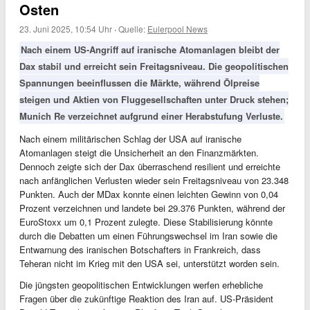
Osten
23. Juni 2025, 10:54 Uhr
·
Quelle:
Eulerpool News
Nach einem US-Angriff auf iranische Atomanlagen bleibt der
Dax stabil und erreicht sein Freitagsniveau. Die geopolitischen
Spannungen beeinflussen die Märkte, während Ölpreise
steigen und Aktien von Fluggesellschaften unter Druck stehen;
Munich Re verzeichnet aufgrund einer Herabstufung Verluste.
Nach einem militärischen Schlag der USA auf iranische
Atomanlagen steigt die Unsicherheit an den Finanzmärkten.
Dennoch zeigte sich der Dax überraschend resilient und erreichte
nach anfänglichen Verlusten wieder sein Freitagsniveau von 23.348
Punkten. Auch der MDax konnte einen leichten Gewinn von 0,04
Prozent verzeichnen und landete bei 29.376 Punkten, während der
EuroStoxx um 0,1 Prozent zulegte. Diese Stabilisierung könnte
durch die Debatten um einen Führungswechsel im Iran sowie die
Entwarnung des iranischen Botschafters in Frankreich, dass
Teheran nicht im Krieg mit den USA sei, unterstützt worden sein.
Die jüngsten geopolitischen Entwicklungen werfen erhebliche
Fragen über die zukünftige Reaktion des Iran auf. US-Präsident