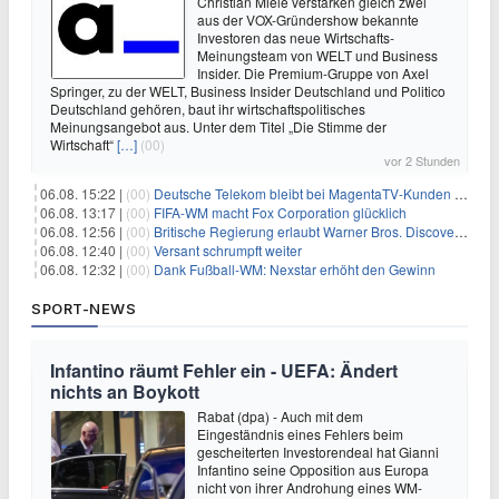
Christian Miele verstärken gleich zwei
aus der VOX-Gründershow bekannte
Investoren das neue Wirtschafts-
Meinungsteam von WELT und Business
Insider. Die Premium-Gruppe von Axel
Springer, zu der WELT, Business Insider Deutschland und Politico
Deutschland gehören, baut ihr wirtschaftspolitisches
Meinungsangebot aus. Unter dem Titel „Die Stimme der
Wirtschaft“
[…]
(00)
vor 2 Stunden
06.08. 15:22 |
(00)
Deutsche Telekom bleibt bei MagentaTV-Kunden vage
06.08. 13:17 |
(00)
FIFA-WM macht Fox Corporation glücklich
06.08. 12:56 |
(00)
Britische Regierung erlaubt Warner Bros. Discovery-Übernahme
06.08. 12:40 |
(00)
Versant schrumpft weiter
06.08. 12:32 |
(00)
Dank Fußball-WM: Nexstar erhöht den Gewinn
SPORT-NEWS
Infantino räumt Fehler ein - UEFA: Ändert
nichts an Boykott
Rabat (dpa) - Auch mit dem
Eingeständnis eines Fehlers beim
gescheiterten Investorendeal hat Gianni
Infantino seine Opposition aus Europa
nicht von ihrer Androhung eines WM-