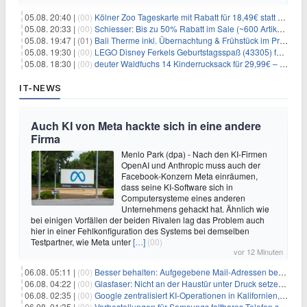
05.08. 20:40 |
(00)
Kölner Zoo Tageskarte mit Rabatt für 18,49€ statt 29,50€ – einlösbar bis Dezember
05.08. 20:33 |
(00)
Schiesser: Bis zu 50% Rabatt im Sale (~600 Artikel zur Auswahl)
05.08. 19:47 |
(01)
Bali Therme inkl. Übernachtung & Frühstück im Premium Hotel (Bad Oeynhausen) ab 89€ p.P.
05.08. 19:30 |
(00)
LEGO Disney Ferkels Geburtstagsspaß (43305) für 29,10€
05.08. 18:30 |
(00)
deuter Waldfuchs 14 Kinderrucksack für 29,99€ – Amber-maple
IT-NEWS
Auch KI von Meta hackte sich in eine andere
Firma
Menlo Park (dpa) - Nach den KI-Firmen
OpenAI und Anthropic muss auch der
Facebook-Konzern Meta einräumen,
dass seine KI-Software sich in
Computersysteme eines anderen
Unternehmens gehackt hat. Ähnlich wie
bei einigen Vorfällen der beiden Rivalen lag das Problem auch
hier in einer Fehlkonfiguration des Systems bei demselben
Testpartner, wie Meta unter
[…]
(00)
vor 12 Minuten
06.08. 05:11 |
(00)
Besser behalten: Aufgegebene Mail-Adressen bergen Gefahren
06.08. 04:22 |
(00)
Glasfaser: Nicht an der Haustür unter Druck setzen lassen
06.08. 02:35 |
(00)
Google zentralisiert KI-Operationen in Kalifornien, um Rivale Anthropic und OpenAI zu überholen
06.08. 01:35 |
(00)
Vorbestellungen für Samsungs faltbares Telefon steigen um 30 % in einem wettbewerbsintensiven Markt