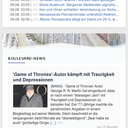
06.08. 03:05 |
(00)
Ebola-Ausbruch: Steigende Sterberaten signalisieren dringenden Bedarf an verbesserter Gesundheitsinfrastruktur
06.08. 03:05 |
(00)
Iran und Oman schließen Vereinbarung zur Sicherung des Schiffsverkehrs durch die Straße von Hormuz
06.08. 03:05 |
(00)
Neuseelands Premierminister unterstützt Referendum über das Wahlsystem: Ein Schritt in Richtung verbesserter demokratischer Beteiligung
06.08. 02:06 |
(00)
Attovia Therapeutics steigt am Debüt um 29 %, was starkes Investorenvertrauen in biotechnologische Innovation signalisiert
BOULEVARD-NEWS
'Game of Thrones'-Autor kämpft mit Traurigkeit
und Depressionen
(BANG) - 'Game of Thrones'-Autor
George R. R. Martin hat eingeräumt, dass
er nach einem "stressigen Jahr" mit
Traurigkeit und Depressionen zu
kämpfen hat. Der 77-Jährige machte die
persönlichen Angaben in einem
Blogbeitrag auf seiner Website. Darin beschreibt er die
vergangenen zwölf Monate als "überwältigend". Zwar habe es
auch "großartige Dinge,
[…]
(00)
vor 13 Stunden