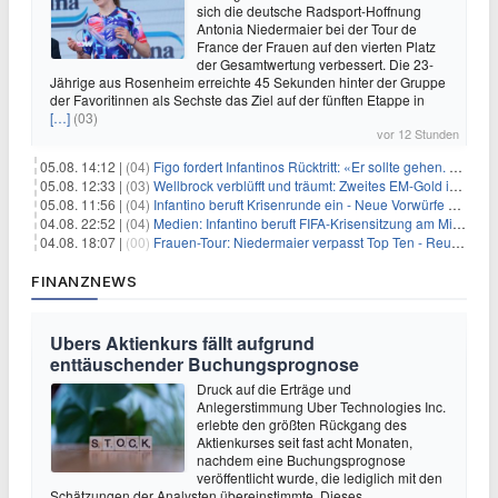
sich die deutsche Radsport-Hoffnung
Antonia Niedermaier bei der Tour de
France der Frauen auf den vierten Platz
der Gesamtwertung verbessert. Die 23-
Jährige aus Rosenheim erreichte 45 Sekunden hinter der Gruppe
der Favoritinnen als Sechste das Ziel auf der fünften Etappe in
[…]
(03)
vor 12 Stunden
05.08. 14:12 |
(04)
Figo fordert Infantinos Rücktritt: «Er sollte gehen. Jetzt»
05.08. 12:33 |
(03)
Wellbrock verblüfft und träumt: Zweites EM-Gold in Paris
05.08. 11:56 |
(04)
Infantino beruft Krisenrunde ein - Neue Vorwürfe gegen FIFA
04.08. 22:52 |
(04)
Medien: Infantino beruft FIFA-Krisensitzung am Mittwoch ein
04.08. 18:07 |
(00)
Frauen-Tour: Niedermaier verpasst Top Ten - Reusser siegt
FINANZNEWS
Ubers Aktienkurs fällt aufgrund
enttäuschender Buchungsprognose
Druck auf die Erträge und
Anlegerstimmung Uber Technologies Inc.
erlebte den größten Rückgang des
Aktienkurses seit fast acht Monaten,
nachdem eine Buchungsprognose
veröffentlicht wurde, die lediglich mit den
Schätzungen der Analysten übereinstimmte. Dieses