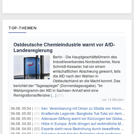
TOP-THEMEN
Ostdeutsche Chemieindustrie warnt vor AfD-
Landesregierung
Berlin - Die Hauptgeschäftsführerin des
Industrieverbandes Nordostchemie, Nora
Schmidt-Kesseler, hat vor einem
wirtschaftlichen Abschwung gewarnt, falls
die AfD nach den Wahlen in
Ostdeutschland an die Macht kommt. Das
berichtet der "Tagesspiegel" (Donnerstagausgabe). "Im
Wahlprogramm der AfD in Sachsen-Anhalt wird eine
Remigrationsoffensive
[…]
(00)
vor 14 Minuten
06.08. 05:54 |
(00)
Iran: Vereinbarung mit Oman zu Straße von Hormus fast fertig
06.08. 05:30 |
(00)
Knatternde Legende: Bangkoks Tuk-Tuks vor dem Aus?
06.08. 05:00 |
(00)
Adenauer-Stiftung warnt vor Kürzungen bei Globaler Gesundheit
06.08. 04:30 |
(00)
Hitze in Europa: Ärzte dringen auf verbindliche Maßnahmen
06.08. 04:00 |
(02)
Experte sieht neue Bedrohung durch bewaffnete Drohnen
06.08. 04:00 |
(00)
Schaden durch falsche Polizisten stark gestiegen