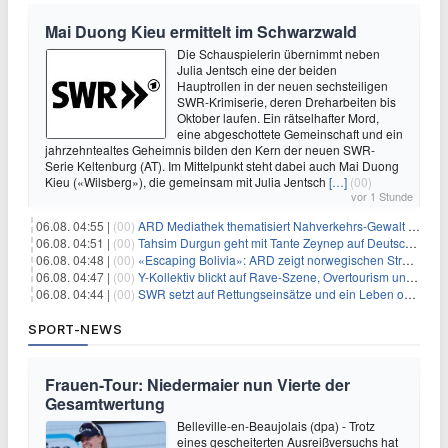
Mai Duong Kieu ermittelt im Schwarzwald
Die Schauspielerin übernimmt neben
Julia Jentsch eine der beiden
Hauptrollen in der neuen sechsteiligen
SWR-Krimiserie, deren Dreharbeiten bis
Oktober laufen. Ein rätselhafter Mord,
eine abgeschottete Gemeinschaft und ein
jahrzehntealtes Geheimnis bilden den Kern der neuen SWR-
Serie Keltenburg (AT). Im Mittelpunkt steht dabei auch Mai Duong
Kieu («Wilsberg»), die gemeinsam mit Julia Jentsch
[…]
(00)
vor 1 Stunde
06.08. 04:55 |
(00)
ARD Mediathek thematisiert Nahverkehrs-Gewalt und Soldatinnen
06.08. 04:51 |
(00)
Tahsim Durgun geht mit Tante Zeynep auf Deutschlandreise
06.08. 04:48 |
(00)
«Escaping Bolivia»: ARD zeigt norwegischen Streaminghit
06.08. 04:47 |
(00)
Y-Kollektiv blickt auf Rave-Szene, Overtourism und Pokémon-Kult
06.08. 04:44 |
(00)
SWR setzt auf Rettungseinsätze und ein Leben ohne Smartphone
SPORT-NEWS
Frauen-Tour: Niedermaier nun Vierte der
Gesamtwertung
Belleville-en-Beaujolais (dpa) - Trotz
eines gescheiterten Ausreißversuchs hat