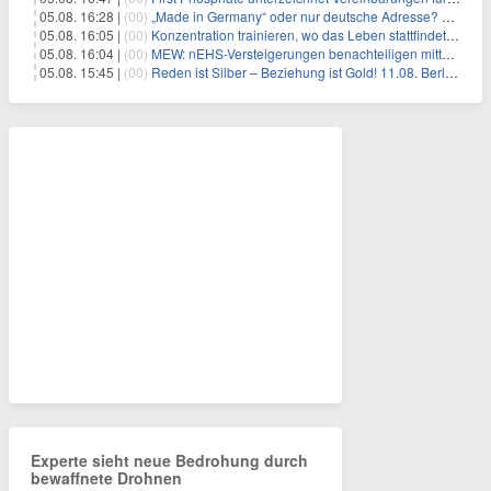
05.08. 16:28 |
(00)
„Made in Germany“ oder nur deutsche Adresse? So erkennen Sie, wo Ihre Leiterplatten wirklich gefertigt werden
05.08. 16:05 |
(00)
Konzentration trainieren, wo das Leben stattfindet: Mobile EEG-Technologie bringt Neurofeedback in den Alltag
05.08. 16:04 |
(00)
MEW: nEHS-Versteigerungen benachteiligen mittelständische Unternehmen
05.08. 15:45 |
(00)
Reden ist Silber – Beziehung ist Gold! 11.08. Berlin – 18:30 Uhr
Experte sieht neue Bedrohung durch
bewaffnete Drohnen