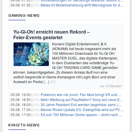
06.08. 01:35 |
(00)
Metas KI-Modellverletzung wirft Warnsignale für die Technologieaufsicht auf
GAMING-NEWS
Yu‑Gi‑Oh! erreicht neuen Rekord –
Feier‑Events gestartet
Konami Digital Entertainment, B.V.
(KONAMI) hat heute insgesamt mehr als
100 Millionen Downloads für Yu-Gi-Oh!
MASTER DUEL, das digitale Kartenspiel,
in dem Duellanten das vollständige Yu-
Gi-Oh! TRADING CARD GAME genießen
können, bekanntgegeben. Zu diesem Anlass läuft nun eine
zeitlich begrenzte In-Game-Kampagne mit Login-Boni und einer
Auswahl an Packs
[…]
(00)
vor 10 Stunden
05.08. 19:00 |
(00)
Pokémon wie nie zuvor: Fan-Mod bringt VR und Ego-Perspektive nach Kanto
05.08. 18:30 |
(00)
Mehr Werbung auf PlayStation? Sony soll neue Einnahmequellen prüfen
05.08. 18:00 |
(00)
30 Jahre Resident Evil werden begehbar, samt „lebensgroßem Leon“
05.08. 17:30 |
(00)
Marvel Rivals Update 9.5: Dateigröße wird auf PC und Konsolen deutlich reduziert
05.08. 17:00 |
(00)
EA soll 700 Millionen Dollar sparen – droht nach der Übernahme die nächste Entlassungswelle?
KINO/TV-NEWS