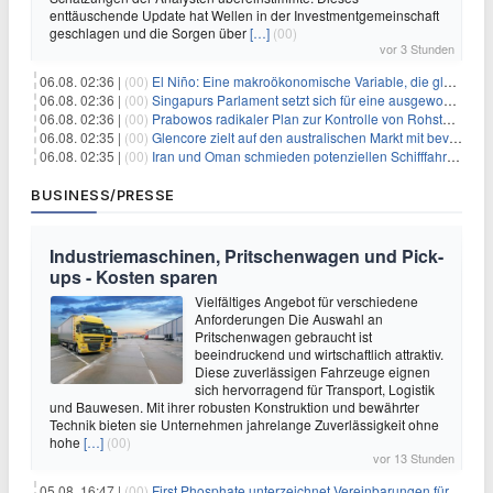
enttäuschende Update hat Wellen in der Investmentgemeinschaft
geschlagen und die Sorgen über
[…]
(00)
vor 3 Stunden
06.08. 02:36 |
(00)
El Niño: Eine makroökonomische Variable, die globale Wirtschaftslandschaften umgestaltet
06.08. 02:36 |
(00)
Singapurs Parlament setzt sich für eine ausgewogene wirtschaftliche Zukunft ein
06.08. 02:36 |
(00)
Prabowos radikaler Plan zur Kontrolle von Rohstoffexporten steht vor konkurrierenden Visionen
06.08. 02:35 |
(00)
Glencore zielt auf den australischen Markt mit bevorstehendem Sekundärlisting
06.08. 02:35 |
(00)
Iran und Oman schmieden potenziellen Schifffahrtsvertrag im Hormuskanal
BUSINESS/PRESSE
Industriemaschinen, Pritschenwagen und Pick-
ups - Kosten sparen
Vielfältiges Angebot für verschiedene
Anforderungen Die Auswahl an
Pritschenwagen gebraucht ist
beeindruckend und wirtschaftlich attraktiv.
Diese zuverlässigen Fahrzeuge eignen
sich hervorragend für Transport, Logistik
und Bauwesen. Mit ihrer robusten Konstruktion und bewährter
Technik bieten sie Unternehmen jahrelange Zuverlässigkeit ohne
hohe
[…]
(00)
vor 13 Stunden
05.08. 16:47 |
(00)
First Phosphate unterzeichnet Vereinbarungen für nicht zu refundierende Zuwendungen in Höhe von 4,84 Mio. $ von der kanadischen Regierung für Straßeninfrastruktur und Stromübertragungsleitungen