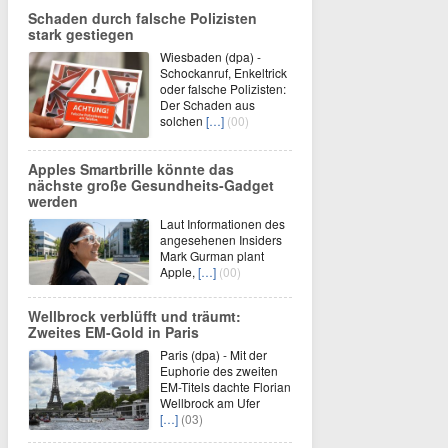
Schaden durch falsche Polizisten
stark gestiegen
Wiesbaden (dpa) -
Schockanruf, Enkeltrick
oder falsche Polizisten:
Der Schaden aus
solchen
[…]
(00)
Apples Smartbrille könnte das
nächste große Gesundheits-Gadget
werden
Laut Informationen des
angesehenen Insiders
Mark Gurman plant
Apple,
[…]
(00)
Wellbrock verblüfft und träumt:
Zweites EM-Gold in Paris
Paris (dpa) - Mit der
Euphorie des zweiten
EM-Titels dachte Florian
Wellbrock am Ufer
[…]
(03)