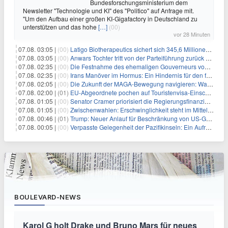
Bundesforschungsministerium dem
Newsletter "Technologie und KI" des "Politico" auf Anfrage mit.
"Um den Aufbau einer großen KI-Gigafactory in Deutschland zu
unterstützen und das hohe
[…]
(00)
vor 28 Minuten
07.08. 03:05 |
(00)
Latigo Biotherapeutics sichert sich 345,6 Millionen Dollar in einer erhöhten IPO und ebnet den Weg für nicht-opioide Schmerztherapie
07.08. 03:05 |
(00)
Anwars Tochter tritt von der Parteiführung zurück und hebt politische Turbulenzen hervor
07.08. 02:35 |
(00)
Die Festnahme des ehemaligen Gouverneurs von Mexiko hebt die anhaltenden Herausforderungen in der Governance und im Geschäftsumfeld hervor
07.08. 02:35 |
(00)
Irans Manöver im Hormus: Ein Hindernis für den freien Handel und das Investorenvertrauen
07.08. 02:05 |
(00)
Die Zukunft der MAGA-Bewegung navigieren: Was steht für Investoren auf dem Spiel?
07.08. 02:00 |
(01)
EU-Abgeordnete pochen auf Touristenvisa-Einschränkungen für Russen
07.08. 01:05 |
(00)
Senator Cramer priorisiert die Regierungsfinanzierung angesichts des bevorstehenden Ferienbeginns
07.08. 01:05 |
(00)
Zwischenwahlen: Erschwinglichkeit steht im Mittelpunkt, während die Demokraten auf die Mehrheit im Repräsentantenhaus zielen
07.08. 00:46 |
(01)
Trump: Neuer Anlauf für Beschränkung von US-Geburtsrecht
07.08. 00:05 |
(00)
Verpasste Gelegenheit der Pazifikinseln: Ein Aufruf zu einer stärkeren Haltung gegen Chinas militärische Provokationen
BOULEVARD-NEWS
Karol G holt Drake und Bruno Mars für neues