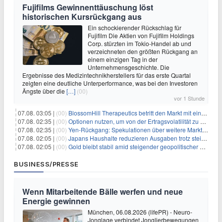
Fujifilms Gewinnenttäuschung löst
historischen Kursrückgang aus
Ein schockierender Rückschlag für
Fujifilm Die Aktien von Fujifilm Holdings
Corp. stürzten im Tokio-Handel ab und
verzeichneten den größten Rückgang an
einem einzigen Tag in der
Unternehmensgeschichte. Die
Ergebnisse des Medizintechnikherstellers für das erste Quartal
zeigten eine deutliche Unterperformance, was bei den Investoren
Ängste über die
[…]
(00)
vor 1 Stunde
07.08. 03:05 |
(00)
BlossomHill Therapeutics betritt den Markt mit einem IPO-Boost von 150 Millionen Dollar
07.08. 02:35 |
(00)
Optionen nutzen, um von der Ertragsvolatilität zu profitieren
07.08. 02:35 |
(00)
Yen-Rückgang: Spekulationen über weitere Marktinterventionen nehmen zu
07.08. 02:05 |
(00)
Japans Haushalte reduzieren Ausgaben trotz steigender Löhne: Ein Warnsignal für das Wachstum
07.08. 02:05 |
(00)
Gold bleibt stabil amid steigender geopolitischer Spannungen im Persischen Golf
BUSINESS/PRESSE
Wenn Mitarbeitende Bälle werfen und neue
Energie gewinnen
München, 06.08.2026 (lifePR) - Neuro-
Jonglage verbindet Jonglierbewegungen