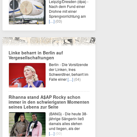
Leipzig/Dresden (dpa) -
Nach dem Fund einer
Drohne mit einer
Sprengvorrichtung am
[…]
(03)
Linke beharrt in Berlin auf
Vergesellschaftungen
Berlin - Die Vorsitzende
der Linken, Ines
Schwerdtner, beharrt im
Falle einer
[…]
(04)
Rihanna stand A$AP Rocky schon
immer in den schwierigsten Momenten
seines Lebens zur Seite
(BANG) - Die heute 38-
jährige Sängerin ließ
damals alles stehen
und liegen, als der
[…]
(00)