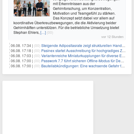
mit Erkenntnissen aus der
Gehirnforschung, um Konzentration,
Motivation und Teamgefühl zu stärken.
Das Konzept setzt dabei vor allem auf
koordinative Überkreuzbewegungen, die die Aktivierung beider
Gehirnhälften unterstützen. Für die betriebliche Umsetzung bietet
Stephan Ehlers,
[…]
(00)
vor 12 Stunden
06.08. 17:34 |
(00)
Steigende Adipositasrate zeigt strukturellen Handlungsbedarf bei der Ernährung schulpflichtiger Kinder
06.08. 17:18 |
(00)
Pasinex startet Ausschreibung für hochgradiges Zinksulfidkonzentrat mit Germanium- und Silbergehalten und stellt ein Betriebsupdate bereit
06.08. 17:03 |
(00)
Variantenreiche Miniaturkupplungen für diverse Einsatzbereiche
06.08. 17:00 |
(00)
Passwork 7.7 führt sicheren Offline-Modus für Desktop- und Mobile-Apps ein
06.08. 17:00 |
(00)
Bauteilabkündigungen: Eine wachsende Gefahr für industrielle Elektroniksysteme