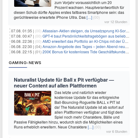
zum Vorjahr voraussichtlich um 20
Prozent wachsen. Hauptverantwortlich für
diesen Schub dürfte Apples erstes faltbares Smartphone sein: das
gerüchteweise erwartete iPhone Ultra. Das
[…]
(00)
vor 12 Stunden
07.08. 01:35 |
(00)
Atlassian-Aktien steigen, da Umsatzsprung KI-Sorgen dämpft
07.08. 00:47 |
(00)
GPT-4 baut Persönlichkeitsfragebögen aus beliebigen Texten und sagt Antworten voraus
06.08. 22:36 |
(00)
AMD erweitert das Portfolio an KI-Chips mit der Übernahme von Taalas
06.08. 22:30 |
(04)
Amazon-Angebote des Tages – jeden Abend neue Deals zum Stöbern
06.08. 22:15 |
(01)
200€ Bonus für kostenloses Tide Geschäftskundenkonto
GAMING-NEWS
Naturalist Update für Ball x Pit verfügbar —
neuer Content auf allen Plattformen
Das letzte und natürlich wieder
kostenlose Update für das erfolgreiche
Ball-Bouncing-Roguelite BALL x PIT ist
da! The Naturalist Update ist ab sofort auf
allen Plattformen verfügbar und fügt dem
Spiel noch mehr Charaktere, Bälle und
Passive Fähigkeiten hinzu, wodurch sich die Möglichkeiten eines
Runs erheblich erweitern. Neue Charaktere
[…]
(00)
vor 6 Stunden