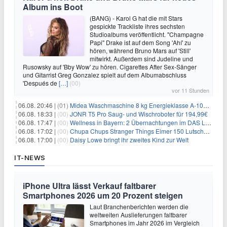
Album ins Boot
(BANG) - Karol G hat die mit Stars
gespickte Trackliste ihres sechsten
Studioalbums veröffentlicht. "Champagne
Papi" Drake ist auf dem Song 'Ahí' zu
hören, während Bruno Mars auf 'Still'
mitwirkt. Außerdem sind Judeline und
Rusowsky auf 'Bby Wow' zu hören. Cigarettes After Sex-Sänger
und Gitarrist Greg Gonzalez spielt auf dem Albumabschluss
'Después de
[…]
(00)
vor 11 Stunden
06.08. 20:46 |
(01)
Midea Waschmaschine 8 kg Energieklasse A-10% 1400 U/Min für 289,97€
06.08. 18:33 |
(00)
JONR T5 Pro Saug- und Wischroboter für 194,99€
06.08. 17:47 |
(00)
Wellness in Bayern: 2 Übernachtungen im DAS LUDWIG Sports Resort inkl. HP + Wellness ab 174€ p.P.
06.08. 17:02 |
(00)
Chupa Chups Stranger Things Eimer 150 Lutscher für 21,95€
06.08. 17:00 |
(00)
Daisy Lowe bringt ihr zweites Kind zur Welt
IT-NEWS
iPhone Ultra lässt Verkauf faltbarer
Smartphones 2026 um 20 Prozent steigen
Laut Branchenberichten werden die
weltweiten Auslieferungen faltbarer
Smartphones im Jahr 2026 im Vergleich