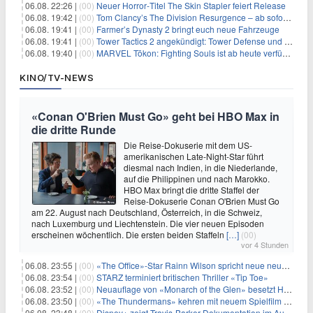
06.08. 22:26 |
(00)
Neuer Horror‑Titel The Skin Stapler feiert Release
06.08. 19:42 |
(00)
Tom Clancy’s The Division Resurgence – ab sofort für euch verfügbar
06.08. 19:41 |
(00)
Farmer’s Dynasty 2 bringt euch neue Fahrzeuge
06.08. 19:41 |
(00)
Tower Tactics 2 angekündigt: Tower Defense und Deckbuilding Kombo kehrt zurück
06.08. 19:40 |
(00)
MARVEL Tōkon: Fighting Souls ist ab heute verfügbar
KINO/TV-NEWS
«Conan O'Brien Must Go» geht bei HBO Max in
die dritte Runde
Die Reise-Dokuserie mit dem US-
amerikanischen Late-Night-Star führt
diesmal nach Indien, in die Niederlande,
auf die Philippinen und nach Marokko.
HBO Max bringt die dritte Staffel der
Reise-Dokuserie Conan O'Brien Must Go
am 22. August nach Deutschland, Österreich, in die Schweiz,
nach Luxemburg und Liechtenstein. Die vier neuen Episoden
erscheinen wöchentlich. Die ersten beiden Staffeln
[…]
(00)
vor 4 Stunden
06.08. 23:55 |
(00)
«The Office»-Star Rainn Wilson spricht neue neuseeländische Serie «Settling»
06.08. 23:54 |
(00)
STARZ terminiert britischen Thriller «Tip Toe»
06.08. 23:52 |
(00)
Neuauflage von «Monarch of the Glen» besetzt Hauptrollen
06.08. 23:50 |
(00)
«The Thundermans» kehren mit neuem Spielfilm zurück
06.08. 23:48 |
(00)
Disney+ zeigt Travis-Barker-Dokumentation im August