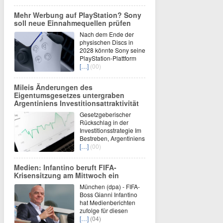
Mehr Werbung auf PlayStation? Sony
soll neue Einnahmequellen prüfen
Nach dem Ende der
physischen Discs in
2028 könnte Sony seine
PlayStation-Plattform
[…]
(00)
Mileis Änderungen des
Eigentumsgesetzes untergraben
Argentiniens Investitionsattraktivität
Gesetzgeberischer
Rückschlag in der
Investitionsstrategie Im
Bestreben, Argentiniens
[…]
(00)
Medien: Infantino beruft FIFA-
Krisensitzung am Mittwoch ein
München (dpa) - FIFA-
Boss Gianni Infantino
hat Medienberichten
zufolge für diesen
[…]
(04)