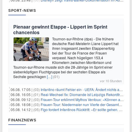
SPORT-NEWS
Pienaar gewinnt Etappe - Lippert im Sprint
chancenlos
Tournon-sur-Rhône (dpa) - Die frühere
deutsche Rad-Meisterin Liane Lippert hat
ihren insgesamt zweiten Etappenerfolg
bei der Tour de France der Frauen
verpasst. Nach hügeligen 153,4
Kilometern zwischen Montbrison und
Tournon-sur-Rhone musste sich die 28-Jährige im Sprint einer
siebenköpfigen Fluchtgruppe bei der sechsten Etappe als
Sechste geschlagen
[…]
(01)
vor 10 Stunden
06.08. 17:05 |
(03)
Infantino räumt Fehler ein - UEFA: Ändert nichts an Boykott
06.08. 16:05 |
(01)
Real-Wechsel fix: Diomande ist Leipzigs Rekordtransfer
06.08. 09:12 |
(03)
Frauen-Tour erklimmt Mythos Ventoux: «Können alles schaffen»
05.08. 18:08 |
(03)
Frauen-Tour: Niedermaier nun Vierte der Gesamtwertung
05.08. 14:12 |
(05)
Figo fordert Infantinos Rücktritt: «Er sollte gehen. Jetzt»
FINANZNEWS