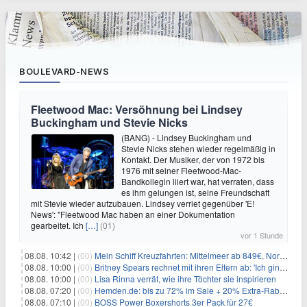
BOULEVARD-NEWS
Fleetwood Mac: Versöhnung bei Lindsey
Buckingham und Stevie Nicks
(BANG) - Lindsey Buckingham und
Stevie Nicks stehen wieder regelmäßig in
Kontakt. Der Musiker, der von 1972 bis
1976 mit seiner Fleetwood-Mac-
Bandkollegin liiert war, hat verraten, dass
es ihm gelungen ist, seine Freundschaft
mit Stevie wieder aufzubauen. Lindsey verriet gegenüber 'E!
News': "Fleetwood Mac haben an einer Dokumentation
gearbeitet. Ich
[…]
(01)
vor 1 Stunde
08.08. 10:42 |
(00)
Mein Schiff Kreuzfahrten: Mittelmeer ab 849€, Norwegen ab 999€ p.P.
08.08. 10:00 |
(00)
Britney Spears rechnet mit ihren Eltern ab: 'Ich ging zwei Monate lang auf die Knie und weinte'
08.08. 10:00 |
(00)
Lisa Rinna verrät, wie ihre Töchter sie inspirieren
08.08. 07:20 |
(00)
Hemden.de: bis zu 72% im Sale + 20% Extra-Rabatt dank Gutschein
08.08. 07:10 |
(00)
BOSS Power Boxershorts 3er Pack für 27€