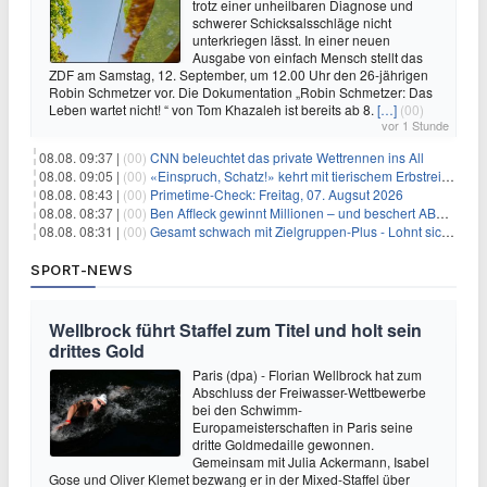
trotz einer unheilbaren Diagnose und
schwerer Schicksalsschläge nicht
unterkriegen lässt. In einer neuen
Ausgabe von einfach Mensch stellt das
ZDF am Samstag, 12. September, um 12.00 Uhr den 26-jährigen
Robin Schmetzer vor. Die Dokumentation „Robin Schmetzer: Das
Leben wartet nicht! “ von Tom Khazaleh ist bereits ab 8.
[…]
(00)
vor 1 Stunde
08.08. 09:37 |
(00)
CNN beleuchtet das private Wettrennen ins All
08.08. 09:05 |
(00)
«Einspruch, Schatz!» kehrt mit tierischem Erbstreit zurück
08.08. 08:43 |
(00)
Primetime-Check: Freitag, 07. Augsut 2026
08.08. 08:37 |
(00)
Ben Affleck gewinnt Millionen – und beschert ABC Top-Quoten
08.08. 08:31 |
(00)
Gesamt schwach mit Zielgruppen-Plus - Lohnt sich First Dates Hotel doch?
SPORT-NEWS
Wellbrock führt Staffel zum Titel und holt sein
drittes Gold
Paris (dpa) - Florian Wellbrock hat zum
Abschluss der Freiwasser-Wettbewerbe
bei den Schwimm-
Europameisterschaften in Paris seine
dritte Goldmedaille gewonnen.
Gemeinsam mit Julia Ackermann, Isabel
Gose und Oliver Klemet bezwang er in der Mixed-Staffel über