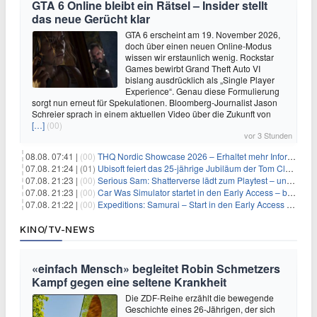
GTA 6 Online bleibt ein Rätsel – Insider stellt
das neue Gerücht klar
GTA 6 erscheint am 19. November 2026,
doch über einen neuen Online-Modus
wissen wir erstaunlich wenig. Rockstar
Games bewirbt Grand Theft Auto VI
bislang ausdrücklich als „Single Player
Experience“. Genau diese Formulierung
sorgt nun erneut für Spekulationen. Bloomberg-Journalist Jason
Schreier sprach in einem aktuellen Video über die Zukunft von
[…]
(00)
vor 3 Stunden
08.08. 07:41 |
(00)
THQ Nordic Showcase 2026 – Erhaltet mehr Informationen
07.08. 21:24 |
(01)
Ubisoft feiert das 25-jährige Jubiläum der Tom Clancy’s Ghost Recon-Reihe
07.08. 21:23 |
(00)
Serious Sam: Shatterverse lädt zum Playtest – und erscheint schon bald!
07.08. 21:23 |
(00)
Car Was Simulator startet in den Early Access – bald gehts los!
07.08. 21:22 |
(00)
Expeditions: Samurai – Start in den Early Access ab heute im feudalen Japan
KINO/TV-NEWS
«einfach Mensch» begleitet Robin Schmetzers
Kampf gegen eine seltene Krankheit
Die ZDF-Reihe erzählt die bewegende
Geschichte eines 26-Jährigen, der sich