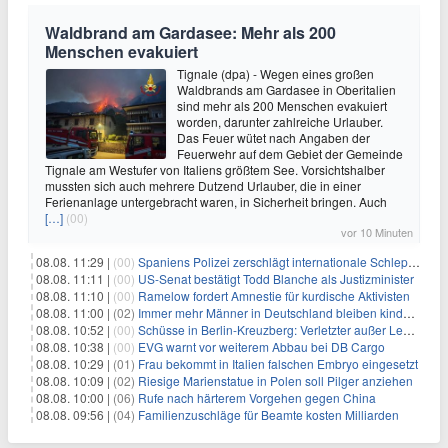
Waldbrand am Gardasee: Mehr als 200
Menschen evakuiert
Tignale (dpa) - Wegen eines großen
Waldbrands am Gardasee in Oberitalien
sind mehr als 200 Menschen evakuiert
worden, darunter zahlreiche Urlauber.
Das Feuer wütet nach Angaben der
Feuerwehr auf dem Gebiet der Gemeinde
Tignale am Westufer von Italiens größtem See. Vorsichtshalber
mussten sich auch mehrere Dutzend Urlauber, die in einer
Ferienanlage untergebracht waren, in Sicherheit bringen. Auch
[…]
(00)
vor 10 Minuten
08.08. 11:29 |
(00)
Spaniens Polizei zerschlägt internationale Schlepperbande
08.08. 11:11 |
(00)
US-Senat bestätigt Todd Blanche als Justizminister
08.08. 11:10 |
(00)
Ramelow fordert Amnestie für kurdische Aktivisten
08.08. 11:00 |
(02)
Immer mehr Männer in Deutschland bleiben kinderlos
08.08. 10:52 |
(00)
Schüsse in Berlin-Kreuzberg: Verletzter außer Lebensgefahr
08.08. 10:38 |
(00)
EVG warnt vor weiterem Abbau bei DB Cargo
08.08. 10:29 |
(01)
Frau bekommt in Italien falschen Embryo eingesetzt
08.08. 10:09 |
(02)
Riesige Marienstatue in Polen soll Pilger anziehen
08.08. 10:00 |
(06)
Rufe nach härterem Vorgehen gegen China
08.08. 09:56 |
(04)
Familienzuschläge für Beamte kosten Milliarden