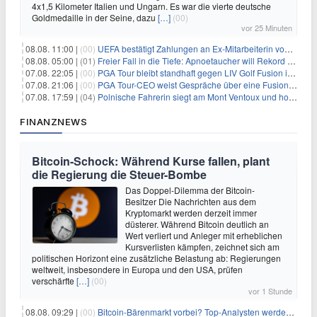
4x1,5 Kilometer Italien und Ungarn. Es war die vierte deutsche
Goldmedaille in der Seine, dazu
[…]
(00)
vor 25 Minuten
08.08. 11:00 |
(00)
UEFA bestätigt Zahlungen an Ex-Mitarbeiterin von Infantino
08.08. 05:00 |
(01)
Freier Fall in die Tiefe: Apnoetaucher will Rekord brechen
07.08. 22:05 |
(00)
PGA Tour bleibt standhaft gegen LIV Golf Fusion in einem sich wandelnden Sportumfeld
07.08. 21:06 |
(00)
PGA Tour-CEO weist Gespräche über eine Fusion mit LIV Golf zurück und bekräftigt die Wettbewerbslandschaft
07.08. 17:59 |
(04)
Polnische Fahrerin siegt am Mont Ventoux und holt Tour-Gelb
FINANZNEWS
Bitcoin-Schock: Während Kurse fallen, plant
die Regierung die Steuer-Bombe
Das Doppel-Dilemma der Bitcoin-
Besitzer Die Nachrichten aus dem
Kryptomarkt werden derzeit immer
düsterer. Während Bitcoin deutlich an
Wert verliert und Anleger mit erheblichen
Kursverlisten kämpfen, zeichnet sich am
politischen Horizont eine zusätzliche Belastung ab: Regierungen
weltweit, insbesondere in Europa und den USA, prüfen
verschärfte
[…]
(00)
vor 1 Stunde
08.08. 09:29 |
(00)
Bitcoin-Bärenmarkt vorbei? Top-Analysten werden optimistisch, aber die Geschichte sagt etwas anderes