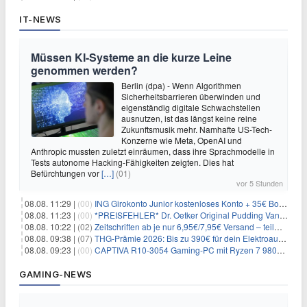
IT-NEWS
Müssen KI-Systeme an die kurze Leine
genommen werden?
Berlin (dpa) - Wenn Algorithmen
Sicherheitsbarrieren überwinden und
eigenständig digitale Schwachstellen
ausnutzen, ist das längst keine reine
Zukunftsmusik mehr. Namhafte US-Tech-
Konzerne wie Meta, OpenAI und
Anthropic mussten zuletzt einräumen, dass ihre Sprachmodelle in
Tests autonome Hacking-Fähigkeiten zeigten. Dies hat
Befürchtungen vor
[…]
(01)
vor 5 Stunden
08.08. 11:29 |
(00)
ING Girokonto Junior kostenloses Konto + 35€ Bonus
08.08. 11:23 |
(00)
*PREISFEHLER* Dr. Oetker Original Pudding Vanille 22er-Pack für 2,97€
08.08. 10:22 |
(02)
Zeitschriften ab je nur 6,95€/7,95€ Versand – teilweise selbstkündigend!
08.08. 09:38 |
(07)
THG-Prämie 2026: Bis zu 390€ für dein Elektroauto mit geld-fuer-eAuto.de
08.08. 09:23 |
(00)
CAPTIVA R10-3054 Gaming-PC mit Ryzen 7 9800X3D und RTX 5080 für 2.599€
GAMING-NEWS