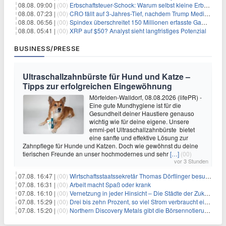
08.08. 09:00 |
(00)
Erbschaftsteuer-Schock: Warum selbst kleine Erbschaften den Fiskus Millionen kosten
08.08. 07:23 |
(00)
CRO fällt auf 3-Jahres-Tief, nachdem Trump Media zwei große Crypto.com-Deals storniert
08.08. 06:56 |
(00)
Spindex überschreitet 150 Millionen erfasste Gaming-Ereignisse in Echtzeit-Datenpipeline
08.08. 05:41 |
(00)
XRP auf $50? Analyst sieht langfristiges Potenzial
BUSINESS/PRESSE
Ultraschallzahnbürste für Hund und Katze –
Tipps zur erfolgreichen Eingewöhnung
Mörfelden-Walldorf, 08.08.2026 (lifePR) -
Eine gute Mundhygiene ist für die
Gesundheit deiner Haustiere genauso
wichtig wie für deine eigene. Unsere
emmi-pet Ultraschallzahnbürste bietet
eine sanfte und effektive Lösung zur
Zahnpflege für Hunde und Katzen. Doch wie gewöhnst du deine
tierischen Freunde an unser hochmodernes und sehr
[…]
(00)
vor 3 Stunden
07.08. 16:47 |
(00)
Wirtschaftsstaatssekretär Thomas Dörflinger besucht Handwerksbetrieb im Kammerbezirk Freiburg
07.08. 16:31 |
(00)
Arbeit macht Spaß oder krank
07.08. 16:10 |
(00)
Vernetzung in jeder Hinsicht – Die Städte der Zukunft sind grün-blau
07.08. 15:29 |
(00)
Drei bis zehn Prozent, so viel Strom verbraucht ein Aufzug im Gebäude
07.08. 15:20 |
(00)
Northern Discovery Metals gibt die Börsennotierung an der Frankfurter Wertpapierbörse bekannt