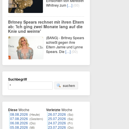
Einsichten von Meredith
Whitney zum
[…]
(00)
Britney Spears rechnet mit ihren Eltern
ab: 'Ich ging zwei Monate lang auf die
Knie und weinte'
(BANG) - Britney Spears
schießt gegen ihre
Eltern Jamie und Lynne
Spears. Die
[…]
(00)
Suchbegriff
suchen
Diese
Woche
Vorletzte
Woche
08.08.2026
26.07.2026
(Heute)
(So)
07.08.2026
25.07.2026
(Gestern)
(Sa)
06.08.2026
24.07.2026
(Do)
(Fr)
05.08.2026
23.07.2026
(Mi)
(Do)