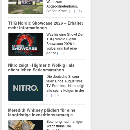
Wahl zum
Abgeordnetenhaus,
Steffen Krach,
[…]
(01)
THQ Nordic Showcase 2026 – Erhaltet
mehr Informationen
Was für eine Show! Der
THQ Nordic Digital
Showcase 2026 ist
vorbei und hat eine
ganze
[…]
(00)
Nitro zeigt «Highter & Wolkig» als
nächtlichen Serienmarathon
Die deutsche Sitcom
feiert Ende August ihre
TV-Premiere. Nitro zeigt
alle sechs Folgen in der
[…]
(00)
Meredith Whitney plädiert für eine
langfristige Investitionsstrategie
Betonung nachhaltigen
Wachstums Die