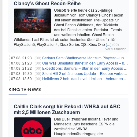
Clancy’s Ghost Recon-Reihe
Ubisoft feierte heute das 25-jährige
Jubiläum von Tom Clancy’s Ghost Recon
mit einem kostenlosen Titel-Update für
Ghost Recon Wildlands , der Rückkehr
des bei Fans beliebten Predator -Events
und weiteren Inhalten. Ghost Recon
Wildlands: Last Rites ist ab sofort kostenlos über Ubisoft+, für
PlayStation5, PlayStation4, Xbox Series X|S, Xbox One
[…]
(00)
vor 9 Stunden
07.08. 21:23 |
(00)
Serious Sam: Shatterverse lädt zum Playtest – und erscheint schon bald!
07.08. 21:23 |
(00)
Car Was Simulator startet in den Early Access – bald gehts los!
07.08. 21:22 |
(00)
Expeditions: Samurai – Start in den Early Access ab heute im feudalen Japan
07.08. 19:30 |
(00)
Silent Hill 2 erhält neues Update – Bloober verbessert Grafik und Performance
07.08. 18:59 |
(00)
Helldivers 2 hebt das Level-Limit an – Veteranen können endlich weiter aufsteigen
KINO/TV-NEWS
Caitlin Clark sorgt für Rekord: WNBA auf ABC
mit 2,5 Millionen Zuschauern
Das Duell zwischen Indiana Fever und
Minnesota Lynx bescherte ESPN die
zweitstärkste WNBA-
Hauptrundenübertragung der