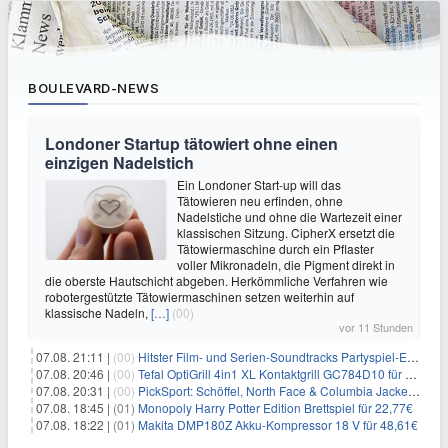
BOULEVARD-NEWS
Londoner Startup tätowiert ohne einen
einzigen Nadelstich
Ein Londoner Start-up will das
Tätowieren neu erfinden, ohne
Nadelstiche und ohne die Wartezeit einer
klassischen Sitzung. CipherX ersetzt die
Tätowiermaschine durch ein Pflaster
voller Mikronadeln, die Pigment direkt in
die oberste Hautschicht abgeben. Herkömmliche Verfahren wie
robotergestützte Tätowiermaschinen setzen weiterhin auf
klassische Nadeln,
[…]
(00)
vor 11 Stunden
07.08. 21:11 |
(00)
Hitster Film- und Serien-Soundtracks Partyspiel-Erweiterung für 6,99€
07.08. 20:46 |
(00)
Tefal OptiGrill 4in1 XL Kontaktgrill GC784D10 für 239,99€
07.08. 20:31 |
(00)
PickSport: Schöffel, North Face & Columbia Jacken ab 39,60€
07.08. 18:45 |
(01)
Monopoly Harry Potter Edition Brettspiel für 22,77€
07.08. 18:22 |
(01)
Makita DMP180Z Akku-Kompressor 18 V für 48,61€