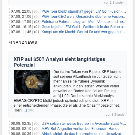
vor 2 Stunden
07.08. 22:05 |
(00)
PGA Tour bleibt standhaft gegen LIV Golf Fusion in einem sich wandelnden Sportumfeld
07.08. 21:06 |
(00)
PGA Tour-CEO weist Gespräche über eine Fusion mit LIV Golf zurück und bekräftigt die Wettbewerbslandschaft
07.08. 17:59 |
(03)
Polnische Fahrerin siegt am Mont Ventoux und holt Tour-Gelb
07.08. 16:15 |
(04)
Gose bejubelt EM-Gold - Wellbrock in der Seine ausgebremst
07.08. 11:46 |
(01)
Kampf um die Macht: Wer ist für und wer gegen Infantino?
FINANZNEWS
XRP auf $50? Analyst sieht langfristiges
Potenzial
Der native Token von Ripple, XRP, konnte
seit seinem Allzeithoch im Juli 2025 nicht
mehr an seine frühere Dynamik
anknüpfen. In den letzten Wochen verlor
er weiter an Boden und fiel am Freitag
auf $1,02. Der bekannte Marktanalyst
EGRAG CRYPTO bleibt jedoch optimistisch und sieht XRP in
einer entscheidenden Phase, die er als „The Chasm“ bezeichnet.
Hier
[…]
(00)
vor 1 Stunde
08.08. 02:35 |
(00)
USA setzen teilweise Betrieb im Avocado-Staat Michoacán in Mexiko wieder in Gang
08.08. 02:10 |
(00)
MEV-Bot-Angreifer verliert bei Ethereum-Handel
08.08. 00:36 |
(00)
Airbnb steigt, da das Unternehmen die Umsatzprognose anhebt und starkes Wachstum signalisiert