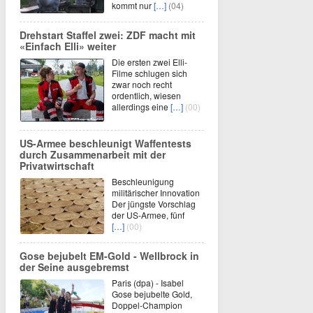
kommt nur
[…]
(04)
Drehstart Staffel zwei: ZDF macht mit
«Einfach Elli» weiter
Die ersten zwei Elli-
Filme schlugen sich
zwar noch recht
ordentlich, wiesen
allerdings eine
[…]
(00)
US-Armee beschleunigt Waffentests
durch Zusammenarbeit mit der
Privatwirtschaft
Beschleunigung
militärischer Innovation
Der jüngste Vorschlag
der US-Armee, fünf
[…]
(00)
Gose bejubelt EM-Gold - Wellbrock in
der Seine ausgebremst
Paris (dpa) - Isabel
Gose bejubelte Gold,
Doppel-Champion