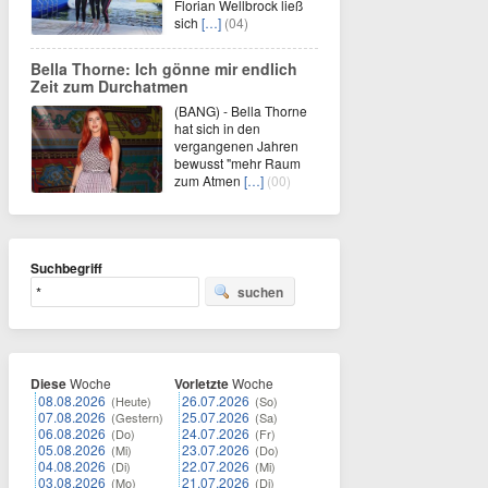
Florian Wellbrock ließ
sich
[…]
(04)
Bella Thorne: Ich gönne mir endlich
Zeit zum Durchatmen
(BANG) - Bella Thorne
hat sich in den
vergangenen Jahren
bewusst "mehr Raum
zum Atmen
[…]
(00)
Suchbegriff
suchen
Diese
Woche
Vorletzte
Woche
08.08.2026
26.07.2026
(Heute)
(So)
07.08.2026
25.07.2026
(Gestern)
(Sa)
06.08.2026
24.07.2026
(Do)
(Fr)
05.08.2026
23.07.2026
(Mi)
(Do)
04.08.2026
22.07.2026
(Di)
(Mi)
03.08.2026
21.07.2026
(Mo)
(Di)