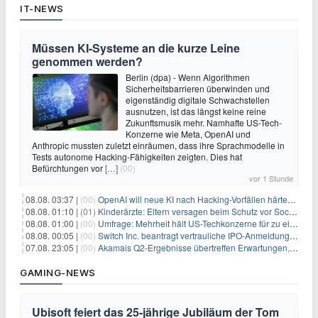
IT-NEWS
Müssen KI-Systeme an die kurze Leine
genommen werden?
Berlin (dpa) - Wenn Algorithmen
Sicherheitsbarrieren überwinden und
eigenständig digitale Schwachstellen
ausnutzen, ist das längst keine reine
Zukunftsmusik mehr. Namhafte US-Tech-
Konzerne wie Meta, OpenAI und
Anthropic mussten zuletzt einräumen, dass ihre Sprachmodelle in
Tests autonome Hacking-Fähigkeiten zeigten. Dies hat
Befürchtungen vor
[…]
(00)
vor 1 Stunde
08.08. 03:37 |
(00)
OpenAI will neue KI nach Hacking-Vorfällen härter überwachen
08.08. 01:10 |
(01)
Kinderärzte: Eltern versagen beim Schutz vor Social Media
08.08. 01:00 |
(00)
Umfrage: Mehrheit hält US-Techkonzerne für zu einflussreich
08.08. 00:05 |
(00)
Switch Inc. beantragt vertrauliche IPO-Anmeldung im Zuge des AI-Booms
07.08. 23:05 |
(00)
Akamais Q2-Ergebnisse übertreffen Erwartungen, doch Aktien fallen: Ein tieferer Blick
GAMING-NEWS
Ubisoft feiert das 25-jährige Jubiläum der Tom