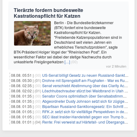
Tierärzte fordern bundesweite
Kastrationspflicht für Katzen
Berlin - Die Bundestierärztekammer
(BTK) fordert eine bundesweite
Kastrationspflicht für Katzen.
"Freilebende Katzenpopulationen sind in
Deutschland seit vielen Jahren ein
erhebliches Tierschutzproblem", sagte
BTK-Präsident Holger Vogel der "Rheinischen Post". Ein
wesentlicher Faktor sei dabei der stetige Nachwuchs durch
unkastrierte Freigängerkatzen
[…]
(00)
vor 2 Minuten
08.08. 05:51 |
(00)
US-Senat billigt Gesetz zu neuen Russland-Sanktionen
08.08. 05:30 |
(01)
Drohne mit Sprengstoff am Flughafen - War es Russland?
08.08. 02:35 |
(00)
Senat verschiebt Abstimmung über das Clarity Act: Auswirkungen auf Unternehmen und das Vertrauen der Investoren
08.08. 02:02 |
(01)
Löschhubschrauber stürzt bei Waldbrand in Utah ab
08.08. 01:35 |
(00)
Senator Coons optimistisch über Senatsabstimmungen angesichts von Finanzierungsbedenken
08.08. 01:35 |
(00)
Abgeordneter Dusty Johnson setzt sich für zügige Regierungsfinanzierung angesichts von Shutdown-Risiken ein
08.08. 01:35 |
(00)
Bipartisan Russland-Sanktionsgesetz: Ein Schritt in Richtung Energieunabhängigkeit
08.08. 01:05 |
(00)
RFK Jr. setzt sich für vielfältige Perspektiven in der Gesundheitspolitik beim CDC-Gedenkakt ein
08.08. 01:05 |
(00)
SEC lässt Insider-Handelsfall gegen von Trump begnadigten Manager fallen
08.08. 01:01 |
(04)
Rente: Frei verweist auf Härtefall- und Übergangsregelungen