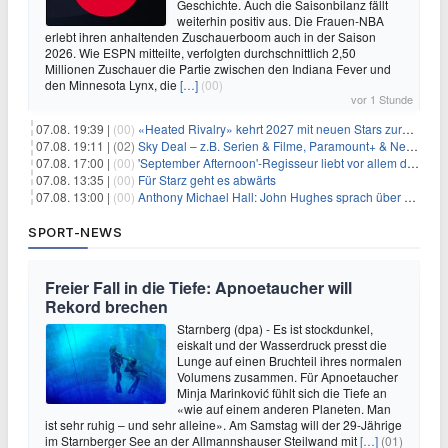
Geschichte. Auch die Saisonbilanz fällt
weiterhin positiv aus. Die Frauen-NBA
erlebt ihren anhaltenden Zuschauerboom auch in der Saison
2026. Wie ESPN mitteilte, verfolgten durchschnittlich 2,50
Millionen Zuschauer die Partie zwischen den Indiana Fever und
den Minnesota Lynx, die
[…]
(00)
vor 1 Stunde
07.08. 19:39 |
(00)
«Heated Rivalry» kehrt 2027 mit neuen Stars zurück
07.08. 19:11 |
(02)
Sky Deal – z.B. Serien & Filme, Paramount+ & Netflix für 19,99€/Monat
07.08. 17:00 |
(00)
'September Afternoon'-Regisseur liebt vor allem die 'Banalität' in seinen Filmen
07.08. 13:35 |
(00)
Für Starz geht es abwärts
07.08. 13:00 |
(00)
Anthony Michael Hall: John Hughes sprach über eine Fortsetzung von 'The Breakfast Club'
SPORT-NEWS
Freier Fall in die Tiefe: Apnoetaucher will
Rekord brechen
Starnberg (dpa) - Es ist stockdunkel,
eiskalt und der Wasserdruck presst die
Lunge auf einen Bruchteil ihres normalen
Volumens zusammen. Für Apnoetaucher
Minja Marinković fühlt sich die Tiefe an
«wie auf einem anderen Planeten. Man
ist sehr ruhig – und sehr alleine». Am Samstag will der 29-Jährige
im Starnberger See an der Allmannshauser Steilwand mit
[…]
(01)