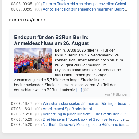
08.08. 00:35 |
(00)
Daimler Truck sieht sich einer potenziellen Geldstrafe von 1 Milliarde Euro aufgrund von EU-Emissionsvorschriften gegenüber
08.08. 00:35 |
(00)
Adnoc sieht sich zunehmenden maritimen Bedrohungen angesichts regionaler Spannungen gegenüber
BUSINESS/PRESSE
Endspurt für den B2Run Berlin:
Anmeldeschluss am 26. August
Berlin, 07.08.2026 (lifePR) - Für den
B2Run Berlin am 16. September 2026
können sich Unternehmen noch bis zum
26. August 2026 anmelden. Im
Olympiastadion kommen Mitarbeitende
aus Unternehmen jeder Größe
zusammen, um die 5,7 Kilometer lange Strecke in der
beeindruckenden Stadionkulisse zu absolvieren. Als Teil der
deutschlandweiten B2Run Laufserie
[…]
(00)
vor 18 Stunden
07.08. 16:47 |
(00)
Wirtschaftsstaatssekretär Thomas Dörflinger besucht Handwerksbetrieb im Kammerbezirk Freiburg
07.08. 16:31 |
(00)
Arbeit macht Spaß oder krank
07.08. 16:10 |
(00)
Vernetzung in jeder Hinsicht – Die Städte der Zukunft sind grün-blau
07.08. 15:29 |
(00)
Drei bis zehn Prozent, so viel Strom verbraucht ein Aufzug im Gebäude
07.08. 15:20 |
(00)
Northern Discovery Metals gibt die Börsennotierung an der Frankfurter Wertpapierbörse bekannt