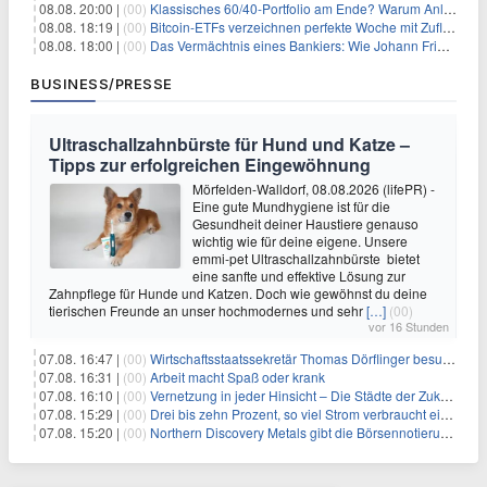
08.08. 20:00 |
(00)
Klassisches 60/40-Portfolio am Ende? Warum Anleger jetzt radikal umdenken müssen
08.08. 18:19 |
(00)
Bitcoin-ETFs verzeichnen perfekte Woche mit Zuflüssen auf 3-Monats-Hoch
08.08. 18:00 |
(00)
Das Vermächtnis eines Bankiers: Wie Johann Friedrich Städel sein Imperium unsterblich machte
BUSINESS/PRESSE
Ultraschallzahnbürste für Hund und Katze –
Tipps zur erfolgreichen Eingewöhnung
Mörfelden-Walldorf, 08.08.2026 (lifePR) -
Eine gute Mundhygiene ist für die
Gesundheit deiner Haustiere genauso
wichtig wie für deine eigene. Unsere
emmi-pet Ultraschallzahnbürste bietet
eine sanfte und effektive Lösung zur
Zahnpflege für Hunde und Katzen. Doch wie gewöhnst du deine
tierischen Freunde an unser hochmodernes und sehr
[…]
(00)
vor 16 Stunden
07.08. 16:47 |
(00)
Wirtschaftsstaatssekretär Thomas Dörflinger besucht Handwerksbetrieb im Kammerbezirk Freiburg
07.08. 16:31 |
(00)
Arbeit macht Spaß oder krank
07.08. 16:10 |
(00)
Vernetzung in jeder Hinsicht – Die Städte der Zukunft sind grün-blau
07.08. 15:29 |
(00)
Drei bis zehn Prozent, so viel Strom verbraucht ein Aufzug im Gebäude
07.08. 15:20 |
(00)
Northern Discovery Metals gibt die Börsennotierung an der Frankfurter Wertpapierbörse bekannt