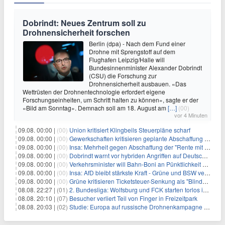
Dobrindt: Neues Zentrum soll zu
Drohnensicherheit forschen
Berlin (dpa) - Nach dem Fund einer
Drohne mit Sprengstoff auf dem
Flughafen Leipzig/Halle will
Bundesinnenminister Alexander Dobrindt
(CSU) die Forschung zur
Drohnensicherheit ausbauen. «Das
Wettrüsten der Drohnentechnologie erfordert eigene
Forschungseinheiten, um Schritt halten zu können», sagte er der
«Bild am Sonntag». Demnach soll am 18. August am
[…]
(00)
vor 4 Minuten
09.08. 00:00 |
(00)
Union kritisiert Klingbeils Steuerpläne scharf
09.08. 00:00 |
(00)
Gewerkschaften kritisieren geplante Abschaffung der "Rente mit 63"
09.08. 00:00 |
(00)
Insa: Mehrheit gegen Abschaffung der "Rente mit 63"
09.08. 00:00 |
(00)
Dobrindt warnt vor hybriden Angriffen auf Deutschland
09.08. 00:00 |
(00)
Verkehrsminister will Bahn-Boni an Pünktlichkeit koppeln
09.08. 00:00 |
(00)
Insa: AfD bleibt stärkste Kraft - Grüne und BSW verlieren
09.08. 00:00 |
(00)
Grüne kritisieren Ticketsteuer-Senkung als "Blindflug"
08.08. 22:27 |
(01)
2. Bundesliga: Wolfsburg und FCK starten torlos in die Saison
08.08. 20:10 |
(07)
Besucher verliert Teil von Finger in Freizeitpark
08.08. 20:03 |
(02)
Studie: Europa auf russische Drohnenkampagne unzureichend vorbereitet