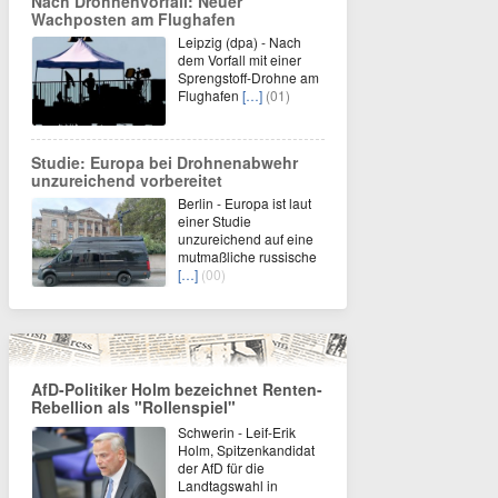
Nach Drohnenvorfall: Neuer
Wachposten am Flughafen
Leipzig (dpa) - Nach
dem Vorfall mit einer
Sprengstoff-Drohne am
Flughafen
[…]
(01)
Studie: Europa bei Drohnenabwehr
unzureichend vorbereitet
Berlin - Europa ist laut
einer Studie
unzureichend auf eine
mutmaßliche russische
[…]
(00)
AfD-Politiker Holm bezeichnet Renten-
Rebellion als "Rollenspiel"
Schwerin - Leif-Erik
Holm, Spitzenkandidat
der AfD für die
Landtagswahl in