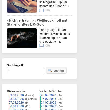
im Magazin Culpium
könnte das iPhone 18
[…]
(00)
«Nicht erträumt»: Wellbrock holt mit
Staffel drittes EM-Gold
Paris (dpa) - Florian
Wellbrock winkte seine
Teamkollegen heran
und posierte mit
[…]
(00)
Suchbegriff
suchen
Diese
Woche
Vorletzte
Woche
09.08.2026
26.07.2026
(Heute)
(So)
08.08.2026
25.07.2026
(Gestern)
(Sa)
07.08.2026
24.07.2026
(Fr)
(Fr)
06.08.2026
23.07.2026
(Do)
(Do)
05.08.2026
22.07.2026
(Mi)
(Mi)