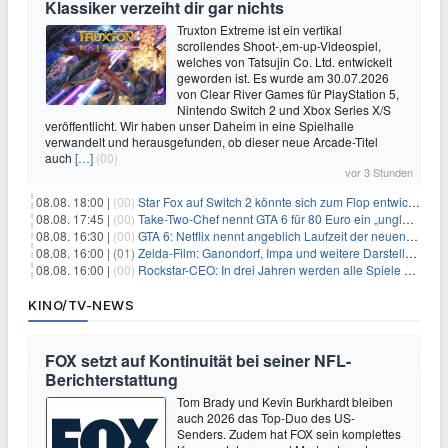
Klassiker verzeiht dir gar nichts
Truxton Extreme ist ein vertikal
scrollendes Shoot-‚em-up-Videospiel,
welches von Tatsujin Co. Ltd. entwickelt
geworden ist. Es wurde am 30.07.2026
von Clear River Games für PlayStation 5,
Nintendo Switch 2 und Xbox Series X/S
veröffentlicht. Wir haben unser Daheim in eine Spielhalle
verwandelt und herausgefunden, ob dieser neue Arcade-Titel
auch
[…]
(00)
vor 3 Stunden
08.08. 18:00 |
(00)
Star Fox auf Switch 2 könnte sich zum Flop entwickeln
08.08. 17:45 |
(00)
Take-Two-Chef nennt GTA 6 für 80 Euro ein „unglaubliches Schnäppchen“
08.08. 16:30 |
(00)
GTA 6: Netflix nennt angeblich Laufzeit der neuen Gameplay-Präsentation
08.08. 16:00 |
(01)
Zelda-Film: Ganondorf, Impa und weitere Darsteller sollen feststehen
08.08. 16:00 |
(00)
Rockstar-CEO: In drei Jahren werden alle Spiele gestreamt
KINO/TV-NEWS
FOX setzt auf Kontinuität bei seiner NFL-
Berichterstattung
Tom Brady und Kevin Burkhardt bleiben
auch 2026 das Top-Duo des US-
Senders. Zudem hat FOX sein komplettes