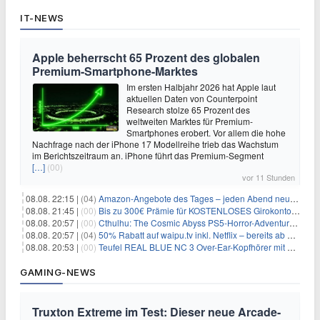
IT-NEWS
Apple beherrscht 65 Prozent des globalen
Premium-Smartphone-Marktes
Im ersten Halbjahr 2026 hat Apple laut
aktuellen Daten von Counterpoint
Research stolze 65 Prozent des
weltweiten Marktes für Premium-
Smartphones erobert. Vor allem die hohe
Nachfrage nach der iPhone 17 Modellreihe trieb das Wachstum
im Berichtszeitraum an. iPhone führt das Premium-Segment
[…]
(00)
vor 11 Stunden
08.08. 22:15 |
(04)
Amazon-Angebote des Tages – jeden Abend neue Deals zum Stöbern
08.08. 21:45 |
(00)
Bis zu 300€ Prämie für KOSTENLOSES Girokonto bei der Santander – 50€ schon nach 1 Woche!
08.08. 20:57 |
(00)
Cthulhu: The Cosmic Abyss PS5-Horror-Adventure für 27,99€
08.08. 20:57 |
(04)
50% Rabatt auf waipu.tv inkl. Netflix – bereits ab 9€/Monat (statt 17,99€)
08.08. 20:53 |
(00)
Teufel REAL BLUE NC 3 Over-Ear-Kopfhörer mit ANC für 149,99€
GAMING-NEWS
Truxton Extreme im Test: Dieser neue Arcade-