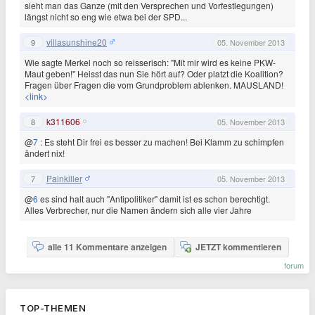
sieht man das Ganze (mit den Versprechen und Vorfestlegungen)
längst nicht so eng wie etwa bei der SPD...
villasunshine20
9
05. November 2013
Wie sagte Merkel noch so reisserisch: "Mit mir wird es keine PKW-
Maut geben!" Heisst das nun Sie hört auf? Oder platzt die Koalition?
Fragen über Fragen die vom Grundproblem ablenken. MAUSLAND!
<link>
k311606
8
05. November 2013
@
7
: Es steht Dir frei es besser zu machen! Bei Klamm zu schimpfen
ändert nix!
Painkiller
7
05. November 2013
@
6
es sind halt auch "Antipolitiker" damit ist es schon berechtigt.
Alles Verbrecher, nur die Namen ändern sich alle vier Jahre
alle 11 Kommentare anzeigen
JETZT kommentieren
forum
TOP-THEMEN