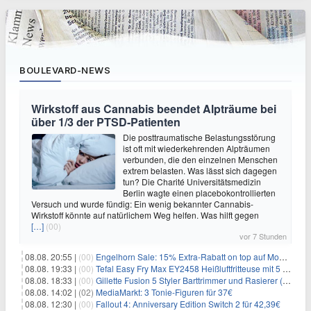
BOULEVARD-NEWS
Wirkstoff aus Cannabis beendet Alpträume bei
über 1/3 der PTSD-Patienten
Die posttraumatische Belastungsstörung
ist oft mit wiederkehrenden Alpträumen
verbunden, die den einzelnen Menschen
extrem belasten. Was lässt sich dagegen
tun? Die Charité Universitätsmedizin
Berlin wagte einen placebokontrollierten
Versuch und wurde fündig: Ein wenig bekannter Cannabis-
Wirkstoff könnte auf natürlichem Weg helfen. Was hilft gegen
[…]
(00)
vor 7 Stunden
08.08. 20:55 |
(00)
Engelhorn Sale: 15% Extra-Rabatt on top auf Mode- und Sport-Artikel
08.08. 19:33 |
(00)
Tefal Easy Fry Max EY2458 Heißluftfritteuse mit 5 Litern für 64,99€
08.08. 18:33 |
(00)
Gillette Fusion 5 Styler Barttrimmer und Rasierer (All in One) für 16€
08.08. 14:02 |
(02)
MediaMarkt: 3 Tonie-Figuren für 37€
08.08. 12:30 |
(00)
Fallout 4: Anniversary Edition Switch 2 für 42,39€