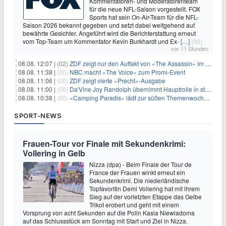
Kommentatoren- und Moderatorenteam
für die neue NFL-Saison vorgestellt. FOX
Sports hat sein On-Air-Team für die NFL-
Saison 2026 bekannt gegeben und setzt dabei weitgehend auf
bewährte Gesichter. Angeführt wird die Berichterstattung erneut
vom Top-Team um Kommentator Kevin Burkhardt und Ex-
[…]
(00)
vor 11 Stunden
08.08. 12:07 |
(02)
ZDF zeigt nur den Auftakt von «The Assassin» im Fernsehen
08.08. 11:38 |
(00)
NBC macht «The Voice» zum Promi-Event
08.08. 11:06 |
(00)
ZDF zeigt vierte «Precht»-Ausgabe
08.08. 11:00 |
(00)
Da'Vine Joy Randolph übernimmt Hauptrolle in starbesetzter schwarzer Komödie
08.08. 10:38 |
(00)
«Camping Paradis» lädt zur süßen Themenwoche ein
SPORT-NEWS
Frauen-Tour vor Finale mit Sekundenkrimi:
Vollering in Gelb
Nizza (dpa) - Beim Finale der Tour de
France der Frauen winkt erneut ein
Sekundenkrimi. Die niederländische
Topfavoritin Demi Vollering hat mit ihrem
Sieg auf der vorletzten Etappe das Gelbe
Trikot erobert und geht mit einem
Vorsprung von acht Sekunden auf die Polin Kasia Niewiadoma
auf das Schlussstück am Sonntag mit Start und Ziel in Nizza.