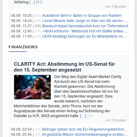
Vollering
[…]
(01)
vor 4 Stunden
08.08. 18:25 |
(00)
Autofahrer fährt in Italien in Gruppe von Radlern
08.08. 18:24 |
(00)
Lionel Messis Vater Jorge im Alter von 68 Jahren gestorben
08.08. 15:37 |
(06)
Blackout stoppt Apnoetaucher kurz vor Tiefenrekord
08.08. 12:40 |
(00)
«Nicht erträumt»: Wellbrock holt mit Staffel drittes EM-Gold
08.08. 11:00 |
(00)
UEFA bestätigt Zahlungen an Ex-Mitarbeiterin von Infantino
FINANZNEWS
CLARITY Act: Abstimmung im US-Senat für
den 15. September angesetzt
Der Weg des Digital Asset Market Clarity
Act durch den US-Senat hat mehr
Klarheit gewonnen. Die Abstimmung
über das Gesetzesvorhaben ist nun für
den 15. September angesetzt. Dies
wurde bekannt, nachdem der
Mehrheitsführer des Senats, John Thune, kurz vor der
Augustpause des Senats einen Antrag auf Schließung der
Debatte zu H.R. 3633 eingereicht hatte.
[…]
(00)
vor 2 Stunden
08.08. 22:54 |
(00)
Betrüger geben sich als EU-Regulierungsbehörden aus, um Krypto-Nutzer nach MiCA-Deadline ins Visier zu nehmen
08.08. 20:46 |
(00)
AI-gestützte Bitcoin-Sicherheitskampagne entdeckt fast 5.000 Softwareprobleme in 390 Projekten