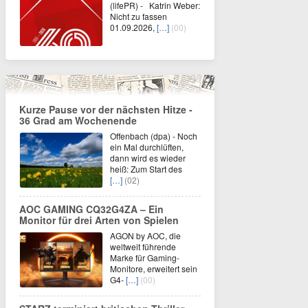
(lifePR) - Katrin Weber:
Nicht zu fassen
01.09.2026,
[…]
(00)
Kurze Pause vor der nächsten Hitze -
36 Grad am Wochenende
Offenbach (dpa) - Noch
ein Mal durchlüften,
dann wird es wieder
heiß: Zum Start des
[…]
(02)
AOC GAMING CQ32G4ZA – Ein
Monitor für drei Arten von Spielen
AGON by AOC, die
weltweit führende
Marke für Gaming-
Monitore, erweitert sein
G4-
[…]
(00)