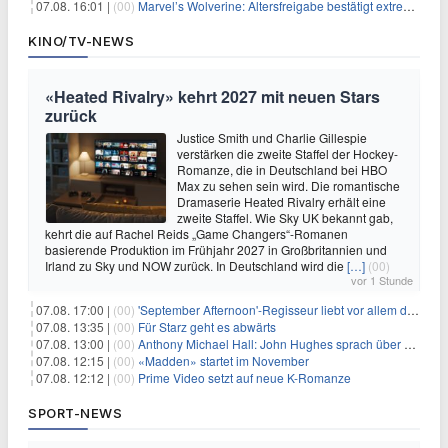
07.08. 16:01 |
(00)
Marvel’s Wolverine: Altersfreigabe bestätigt extreme Gewalt und düstere Szenen
KINO/TV-NEWS
«Heated Rivalry» kehrt 2027 mit neuen Stars
zurück
Justice Smith und Charlie Gillespie
verstärken die zweite Staffel der Hockey-
Romanze, die in Deutschland bei HBO
Max zu sehen sein wird. Die romantische
Dramaserie Heated Rivalry erhält eine
zweite Staffel. Wie Sky UK bekannt gab,
kehrt die auf Rachel Reids „Game Changers“-Romanen
basierende Produktion im Frühjahr 2027 in Großbritannien und
Irland zu Sky und NOW zurück. In Deutschland wird die
[…]
(00)
vor 1 Stunde
07.08. 17:00 |
(00)
'September Afternoon'-Regisseur liebt vor allem die 'Banalität' in seinen Filmen
07.08. 13:35 |
(00)
Für Starz geht es abwärts
07.08. 13:00 |
(00)
Anthony Michael Hall: John Hughes sprach über eine Fortsetzung von 'The Breakfast Club'
07.08. 12:15 |
(00)
«Madden» startet im November
07.08. 12:12 |
(00)
Prime Video setzt auf neue K-Romanze
SPORT-NEWS