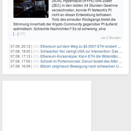
(ADA), Hyperliquid (HYPE) und Zcash
(ZEC) in den letzten 24 Stunden Gewinne
verzeichneten, konnte Pi Network's PI
nicht an dieser Entwicklung teilhaben.
Trotz des erneuten Rückgangs bleibt die
Stimmung innerhalb der Krypto-Community gegenüber PI äußerst
optimistisch. Schlechte Nachrichten? Es ist schwierig, eine
[…]
(00)
vor 2 Stunden
07.08. 20:12 |
(00)
Ethereum auf dem Weg zu $5.000? ETH erobert wichtige Marke zurück, während Institutionen weiter akkumulieren
07.08. 18:00 |
(00)
Schwacher Yen zwingt USA zur Intervention: Das größte Risiko seit 15 Jahren
07.08. 17:13 |
(00)
Ethereum-Kursanalyse: Kann ETH die Widerstände der gleitenden Durchschnitte überwinden?
07.08. 17:00 |
(00)
Schock im Portemonnaie: Darum kostet das Alter deutlich mehr als Sie denken
07.08. 16:59 |
(00)
Bitcoin zeigt kaum Bewegung nach schwachen US-Arbeitsmarktdaten, Fed-Zinserhöhungschancen sinken auf 44%