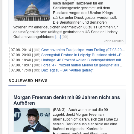
nach langem Tauziehen für ein
Sanktionsgesetz gestimmt, mit dem
Russland wegen des Ukraine-Kriegs
stärker unter Druck gesetzt werden soll.
Die Senatorinnen und Senatoren
votierten mit einer deutlichen Mehrheit von 86 zu 11 Stimmen für
das maßgeblich vom unlängst gestorbenen US-Senator Lindsey
Graham vorangetriebene
[…]
(00)
vor 5 Minuten
07.08. 20:14 |
(00)
Gewinnzahlen Eurojackpot vom Freitag (07.08.2026)
07.08. 20:03 |
(05)
Sprengstoff-Drohne in Leipzig: Russland sieht «Provokation»
07.08. 18:40 |
(02)
Umfrage: 46 Prozent wollen Bundespräsident mit Politik-Erfahrung
07.08. 18:07 |
(08)
Forsa: 47 Prozent halten Merkel für geeignet als Bundespräsidentin
07.08. 17:49 |
(03)
Dax legt zu - SAP-Aktien gefragt
BOULEVARD-NEWS
Morgan Freeman denkt mit 89 Jahren nicht ans
Aufhören
(BANG) - Auch wenn er auf die 90
zugeht, denkt Morgan Freeman
überhaupt nicht daran, sich zur Ruhe zu
setzen. Der Schauspieler blickt auf eine
äußerst erfolgreiche Karriere in
Hollywood zurück und übernahm