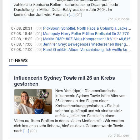
zahlreiche ikonische Rollen – darunter seine Oscar-prämierte
Darstellung in 'Million Dollar Baby' aus dem Jahr 2004. Im
kommenden Juni wird Freeman
[…]
(01)
vor 3 Stunden
07.08. 20:31 |
(00)
PickSport: Schöffel, North Face & Columbia Jacken ab 39,60€
07.08. 18:45 |
(01)
Monopoly Harry Potter Edition Brettspiel für 22,77€
07.08. 18:22 |
(01)
Makita DMP180Z Akku-Kompressor 18 V für 48,61€
07.08. 17:00 |
(00)
Jennifer Grey: Bewegendes Wiedersehen ihrer geschiedenen Eltern kurz vor dem Tod ihrer Mutter
07.08. 17:00 |
(00)
Karol G erklärt Album-Verschiebung: 'Ich wollte keine persönliche Situation ausnutzen'
IT-NEWS
Influencerin Sydney Towle mit 26 an Krebs
gestorben
New York (dpa) - Die amerikanische
Influencerin Sydney Towle ist im Alter von
26 Jahren an den Folgen einer
Krebserkrankung gestorben. «Sie hat
sehr hart gekämpft und wir sind so stolz
auf sie», teilte ihre Familie in einem
Video auf ihren Profilen in den sozialen Medien mit. «Wir werden
dich immer so sehr lieben», hieß es dazu. Geboren wurde Towle
nach
[…]
(00)
vor 3 Stunden