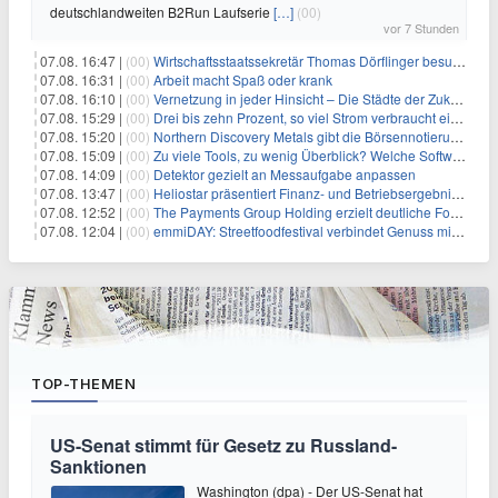
deutschlandweiten B2Run Laufserie
[…]
(00)
vor 7 Stunden
07.08. 16:47 |
(00)
Wirtschaftsstaatssekretär Thomas Dörflinger besucht Handwerksbetrieb im Kammerbezirk Freiburg
07.08. 16:31 |
(00)
Arbeit macht Spaß oder krank
07.08. 16:10 |
(00)
Vernetzung in jeder Hinsicht – Die Städte der Zukunft sind grün-blau
07.08. 15:29 |
(00)
Drei bis zehn Prozent, so viel Strom verbraucht ein Aufzug im Gebäude
07.08. 15:20 |
(00)
Northern Discovery Metals gibt die Börsennotierung an der Frankfurter Wertpapierbörse bekannt
07.08. 15:09 |
(00)
Zu viele Tools, zu wenig Überblick? Welche Software IT-Dienstleister wirklich brauchen
07.08. 14:09 |
(00)
Detektor gezielt an Messaufgabe anpassen
07.08. 13:47 |
(00)
Heliostar präsentiert Finanz- und Betriebsergebnis für das zweite Quartal 2026 mit Goldproduktion und Barreserven in Rekordhöhe
07.08. 12:52 |
(00)
The Payments Group Holding erzielt deutliche Fortschritte bei ihren AI-Projekten
07.08. 12:04 |
(00)
emmiDAY: Streetfoodfestival verbindet Genuss mit Engagement gegen Brustkrebs
TOP-THEMEN
US-Senat stimmt für Gesetz zu Russland-
Sanktionen
Washington (dpa) - Der US-Senat hat