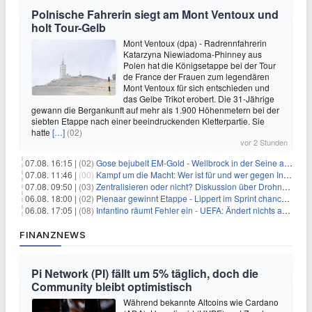
Polnische Fahrerin siegt am Mont Ventoux und
holt Tour-Gelb
Mont Ventoux (dpa) - Radrennfahrerin
Katarzyna Niewiadoma-Phinney aus
Polen hat die Königsetappe bei der Tour
de France der Frauen zum legendären
Mont Ventoux für sich entschieden und
das Gelbe Trikot erobert. Die 31-Jährige
gewann die Bergankunft auf mehr als 1.900 Höhenmetern bei der
siebten Etappe nach einer beeindruckenden Kletterpartie. Sie
hatte
[…]
(02)
vor 2 Stunden
07.08. 16:15 |
(02)
Gose bejubelt EM-Gold - Wellbrock in der Seine ausgebremst
07.08. 11:46 |
(00)
Kampf um die Macht: Wer ist für und wer gegen Infantino?
07.08. 09:50 |
(03)
Zentralisieren oder nicht? Diskussion über Drohnenabwehr
06.08. 18:00 |
(02)
Pienaar gewinnt Etappe - Lippert im Sprint chancenlos
06.08. 17:05 |
(08)
Infantino räumt Fehler ein - UEFA: Ändert nichts an Boykott
FINANZNEWS
Pi Network (PI) fällt um 5% täglich, doch die
Community bleibt optimistisch
Während bekannte Altcoins wie Cardano