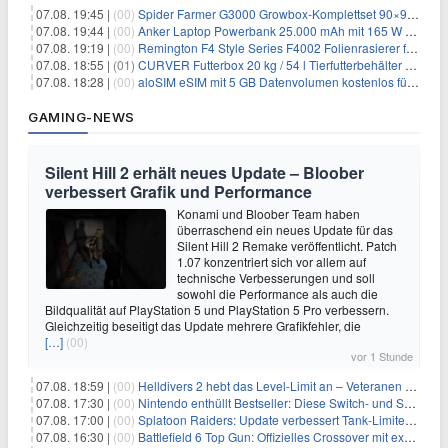
07.08. 19:45 |
(00)
Spider Farmer G3000 Growbox-Komplettset 90×90×180 cm für 379,99€
07.08. 19:44 |
(00)
Anker Laptop Powerbank 25.000 mAh mit 165 W refurbished für 58,39€
07.08. 19:19 |
(00)
Remington F4 Style Series F4002 Folienrasierer für 18,99€
07.08. 18:55 |
(01)
CURVER Futterbox 20 kg / 54 l Tierfutterbehälter mit Rollen für 19,99€
07.08. 18:28 |
(00)
aloSIM eSIM mit 5 GB Datenvolumen kostenlos für Windscribe-Pro-Nutzer
GAMING-NEWS
Silent Hill 2 erhält neues Update – Bloober
verbessert Grafik und Performance
Konami und Bloober Team haben
überraschend ein neues Update für das
Silent Hill 2 Remake veröffentlicht. Patch
1.07 konzentriert sich vor allem auf
technische Verbesserungen und soll
sowohl die Performance als auch die
Bildqualität auf PlayStation 5 und PlayStation 5 Pro verbessern.
Gleichzeitig beseitigt das Update mehrere Grafikfehler, die
[…]
(00)
vor 1 Stunde
07.08. 18:59 |
(00)
Helldivers 2 hebt das Level-Limit an – Veteranen können endlich weiter aufsteigen
07.08. 17:30 |
(00)
Nintendo enthüllt Bestseller: Diese Switch- und Switch-2-Spiele verkaufen sich am besten
07.08. 17:00 |
(00)
Splatoon Raiders: Update verbessert Tank-Limiter und behebt Bugs
07.08. 16:30 |
(00)
Battlefield 6 Top Gun: Offizielles Crossover mit exklusiven Inhalten angekündigt