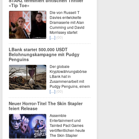
STARZ terminiert britischen Thriller
«Tip Toe»
Die von Russell T
Davies entwickelte
Dramaserie mit Alan
Cumming und David
Morrissey startet
[…]
(00)
LBank startet 500.000 USDT
Belohnungskampagne mit Pudgy
Penguins
Der globale
Kryptowährungsbörse
LBank hat in
Zusammenarbeit mit
Pudgy Penguins, einem
[…]
(00)
Neuer Horror‑Titel The Skin Stapler
feiert Release
Assemble
Entertainment und
Tainted Pact Games
veröffentlichen heute
The Skin Stapler