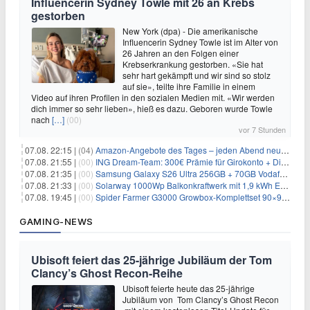
Influencerin Sydney Towle mit 26 an Krebs
gestorben
New York (dpa) - Die amerikanische
Influencerin Sydney Towle ist im Alter von
26 Jahren an den Folgen einer
Krebserkrankung gestorben. «Sie hat
sehr hart gekämpft und wir sind so stolz
auf sie», teilte ihre Familie in einem
Video auf ihren Profilen in den sozialen Medien mit. «Wir werden
dich immer so sehr lieben», hieß es dazu. Geboren wurde Towle
nach
[…]
(00)
vor 7 Stunden
07.08. 22:15 |
(04)
Amazon-Angebote des Tages – jeden Abend neue Deals zum Stöbern
07.08. 21:55 |
(00)
ING Dream-Team: 300€ Prämie für Girokonto + Direkt-Depot
07.08. 21:35 |
(00)
Samsung Galaxy S26 Ultra 256GB + 70GB Vodafone-Netz für 34,99€/Monat (effektiv 4,74€/Monat)
07.08. 21:33 |
(00)
Solarway 1000Wp Balkonkraftwerk mit 1,9 kWh EcoFlow-Speicher für 719€ + 30€ Filial-Gutschein
07.08. 19:45 |
(00)
Spider Farmer G3000 Growbox-Komplettset 90×90×180 cm für 379,99€
GAMING-NEWS
Ubisoft feiert das 25-jährige Jubiläum der Tom
Clancy’s Ghost Recon-Reihe
Ubisoft feierte heute das 25-jährige
Jubiläum von Tom Clancy’s Ghost Recon