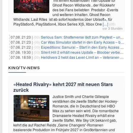
mit einem kostenlosen Titel-Update für
Ghost Recon Wildlands , der Rückkehr
des bei Fans beliebten Predator -Events
und weiteren Inhalten. Ghost Recon
Wildlands: Last Rites ist ab sofort kostenlos über Ubisoft+, für
PlayStation5, PlayStation4, Xbox Series X|S, Xbox One
[…]
(00)
vor 3 Stunden
07.08. 21:23 |
(00)
Serious Sam: Shatterverse lädt zum Playtest – und erscheint schon bald!
07.08. 21:23 |
(00)
Car Was Simulator startet in den Early Access – bald gehts los!
07.08. 21:22 |
(00)
Expeditions: Samurai – Start in den Early Access ab heute im feudalen Japan
07.08. 19:30 |
(00)
Silent Hill 2 erhält neues Update – Bloober verbessert Grafik und Performance
07.08. 18:59 |
(00)
Helldivers 2 hebt das Level-Limit an – Veteranen können endlich weiter aufsteigen
KINO/TV-NEWS
«Heated Rivalry» kehrt 2027 mit neuen Stars
zurück
Justice Smith und Charlie Gillespie
verstärken die zweite Staffel der Hockey-
Romanze, die in Deutschland bei HBO
Max zu sehen sein wird. Die romantische
Dramaserie Heated Rivalry erhält eine
zweite Staffel. Wie Sky UK bekannt gab,
kehrt die auf Rachel Reids „Game Changers“-Romanen
basierende Produktion im Frühjahr 2027 in Großbritannien und