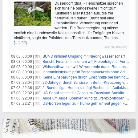
Düsseldorf (dpa) - Tierschützer sprechen
sich für eine bundesweite Pflicht zum
Kastrieren aller Katzen aus, die frei
herumlaufen dürfen. Damit soll eine
unkontrollierte Vermehrung verhindert
werden. Die Bundesregierung müsse
endlich eine bundesweite Kastrationspflicht für Freigänger-Katzen
einführen, sagte der Präsident des Tierschutzbundes, Thomas
[…]
(02)
vor 32 Minuten
08.08. 00:00 |
(01)
BUND kritisiert Umgang mit Niedrigwasser scharf
08.08. 00:00 |
(00)
Bericht: Finanzministerium will Freibeträge für Vereine senken
08.08. 00:00 |
(00)
Wirtschaftsweiser will Witwenrente durch Rentensplitting ersetzen
08.08. 00:00 |
(00)
Innenministerium prüft Personalausweis ohne Adresse
08.08. 00:00 |
(01)
Keine Einsparungen durch Einschnitte bei behinderten Kindern
07.08. 23:04 |
(00)
22-Jähriger durch Schüsse in Berlin-Kreuzberg verletzt
07.08. 22:36 |
(02)
2. Bundesliga: Hertha schlägt Bochum im Auftaktspiel
07.08. 22:32 |
(02)
US-Senat stimmt für Gesetz zu Russland-Sanktionen
07.08. 22:30 |
(00)
Auge um Auge: Spanien kündigt Grenzkontrollen zu Italien an
07.08. 22:21 |
(00)
US-Börsen legen zu - Trump geht erneut gegen Fed-Gouverneurin vor