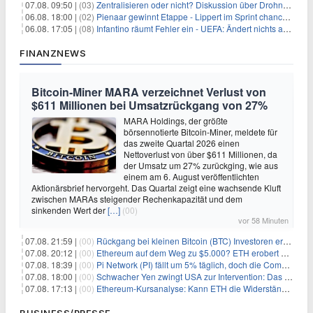
07.08. 09:50 |
(03)
Zentralisieren oder nicht? Diskussion über Drohnenabwehr
06.08. 18:00 |
(02)
Pienaar gewinnt Etappe - Lippert im Sprint chancenlos
06.08. 17:05 |
(08)
Infantino räumt Fehler ein - UEFA: Ändert nichts an Boykott
FINANZNEWS
Bitcoin-Miner MARA verzeichnet Verlust von
$611 Millionen bei Umsatzrückgang von 27%
MARA Holdings, der größte
börsennotierte Bitcoin-Miner, meldete für
das zweite Quartal 2026 einen
Nettoverlust von über $611 Millionen, da
der Umsatz um 27% zurückging, wie aus
einem am 6. August veröffentlichten
Aktionärsbrief hervorgeht. Das Quartal zeigt eine wachsende Kluft
zwischen MARAs steigender Rechenkapazität und dem
sinkenden Wert der
[…]
(00)
vor 58 Minuten
07.08. 21:59 |
(00)
Rückgang bei kleinen Bitcoin (BTC) Investoren erreicht Höchststand seit Dezember 2024
07.08. 20:12 |
(00)
Ethereum auf dem Weg zu $5.000? ETH erobert wichtige Marke zurück, während Institutionen weiter akkumulieren
07.08. 18:39 |
(00)
Pi Network (PI) fällt um 5% täglich, doch die Community bleibt optimistisch
07.08. 18:00 |
(00)
Schwacher Yen zwingt USA zur Intervention: Das größte Risiko seit 15 Jahren
07.08. 17:13 |
(00)
Ethereum-Kursanalyse: Kann ETH die Widerstände der gleitenden Durchschnitte überwinden?