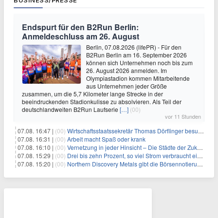
BUSINESS/PRESSE
Endspurt für den B2Run Berlin:
Anmeldeschluss am 26. August
Berlin, 07.08.2026 (lifePR) - Für den
B2Run Berlin am 16. September 2026
können sich Unternehmen noch bis zum
26. August 2026 anmelden. Im
Olympiastadion kommen Mitarbeitende
aus Unternehmen jeder Größe
zusammen, um die 5,7 Kilometer lange Strecke in der
beeindruckenden Stadionkulisse zu absolvieren. Als Teil der
deutschlandweiten B2Run Laufserie
[…]
(00)
vor 11 Stunden
07.08. 16:47 |
(00)
Wirtschaftsstaatssekretär Thomas Dörflinger besucht Handwerksbetrieb im Kammerbezirk Freiburg
07.08. 16:31 |
(00)
Arbeit macht Spaß oder krank
07.08. 16:10 |
(00)
Vernetzung in jeder Hinsicht – Die Städte der Zukunft sind grün-blau
07.08. 15:29 |
(00)
Drei bis zehn Prozent, so viel Strom verbraucht ein Aufzug im Gebäude
07.08. 15:20 |
(00)
Northern Discovery Metals gibt die Börsennotierung an der Frankfurter Wertpapierbörse bekannt