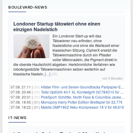
BOULEVARD-NEWS
Londoner Startup tätowiert ohne einen
einzigen Nadelstich
Ein Londoner Start-up will das
Tätowieren neu erfinden, ohne
Nadelstiche und ohne die Wartezeit einer
klassischen Sitzung. CipherX ersetzt die
Tätowiermaschine durch ein Pflaster
voller Mikronadeln, die Pigment direkt in
die oberste Hautschicht abgeben. Herkömmliche Verfahren wie
robotergestützte Tätowiermaschinen setzen weiterhin auf
klassische Nadeln,
[…]
(00)
vor 5 Stunden
07.08. 21:11 |
(00)
Hitster Film- und Serien-Soundtracks Partyspiel-Erweiterung für 6,99€
07.08. 20:46 |
(00)
Tefal OptiGrill 4in1 XL Kontaktgrill GC784D10 für 239,99€
07.08. 20:31 |
(00)
PickSport: Schöffel, North Face & Columbia Jacken ab 39,60€
07.08. 18:45 |
(01)
Monopoly Harry Potter Edition Brettspiel für 22,77€
07.08. 18:22 |
(01)
Makita DMP180Z Akku-Kompressor 18 V für 48,61€
IT-NEWS