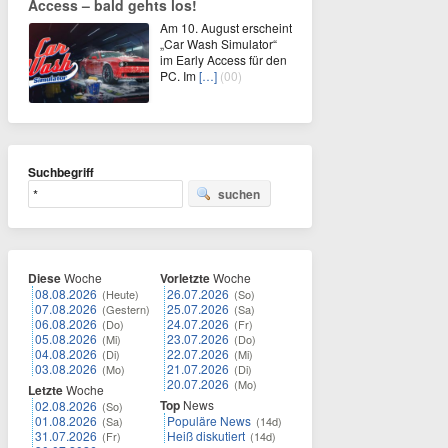
Access – bald gehts los!
Am 10. August erscheint
„Car Wash Simulator“
im Early Access für den
PC. Im
[…]
(00)
Suchbegriff
suchen
Diese
Woche
Vorletzte
Woche
08.08.2026
26.07.2026
(Heute)
(So)
07.08.2026
25.07.2026
(Gestern)
(Sa)
06.08.2026
24.07.2026
(Do)
(Fr)
05.08.2026
23.07.2026
(Mi)
(Do)
04.08.2026
22.07.2026
(Di)
(Mi)
03.08.2026
21.07.2026
(Mo)
(Di)
20.07.2026
(Mo)
Letzte
Woche
Top
News
02.08.2026
(So)
01.08.2026
Populäre News
(Sa)
(14d)
31.07.2026
Heiß diskutiert
(Fr)
(14d)