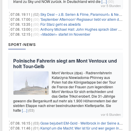
Irland zu Sky und NOW zurück. In Deutschland wird die
[…]
(00)
vor 5 Stunden
07.08. 19:11 |
(02)
Sky Deal – z.B. Serien & Filme, Paramount+ & Netflix für 19,99€/Monat
07.08. 17:00 |
(00)
'September Afternoon'-Regisseur liebt vor allem die 'Banalität' in seinen Filmen
07.08. 13:35 |
(00)
Für Starz geht es abwärts
07.08. 13:00 |
(00)
Anthony Michael Hall: John Hughes sprach über eine Fortsetzung von 'The Breakfast Club'
07.08. 12:15 |
(00)
«Madden» startet im November
SPORT-NEWS
Polnische Fahrerin siegt am Mont Ventoux und
holt Tour-Gelb
Mont Ventoux (dpa) - Radrennfahrerin
Katarzyna Niewiadoma-Phinney aus
Polen hat die Königsetappe bei der Tour
de France der Frauen zum legendären
Mont Ventoux für sich entschieden und
das Gelbe Trikot erobert. Die 31-Jährige
gewann die Bergankunft auf mehr als 1.900 Höhenmetern bei der
siebten Etappe nach einer beeindruckenden Kletterpartie. Sie
hatte
[…]
(03)
vor 6 Stunden
07.08. 16:15 |
(03)
Gose bejubelt EM-Gold - Wellbrock in der Seine ausgebremst
07.08. 11:46 |
(01)
Kampf um die Macht: Wer ist für und wer gegen Infantino?