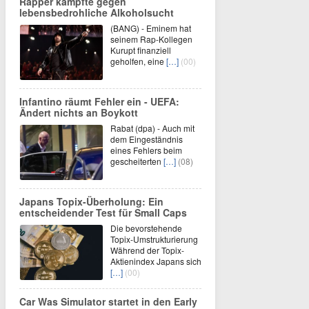
Rapper kämpfte gegen
lebensbedrohliche Alkoholsucht
(BANG) - Eminem hat
seinem Rap-Kollegen
Kurupt finanziell
geholfen, eine
[…]
(00)
Infantino räumt Fehler ein - UEFA:
Ändert nichts an Boykott
Rabat (dpa) - Auch mit
dem Eingeständnis
eines Fehlers beim
gescheiterten
[…]
(08)
Japans Topix-Überholung: Ein
entscheidender Test für Small Caps
Die bevorstehende
Topix-Umstrukturierung
Während der Topix-
Aktienindex Japans sich
[…]
(00)
Car Was Simulator startet in den Early