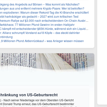
kgang des Angebots auf Börsen – Was kommt als Nächstes?
stungen aus und entfernt mehrere Krypto-Paare: Wer ist betroffen?
n explodieren: Warum dieser Rekord-Tag die KI-Branche erschüttert
eibt hartnäckiger als gedacht – 2027 wird zum kritischen Test
Ethereum-Rallye auf $3.000 nach entscheidendem On-Chain-Ausbruch
Marktchaos: 77 Millionen Pfund Gewinn im ersten Halbjahr
pft mit entscheidender $65K-Hürde, während sich ein Liquidationscluster aufbaut
r: Allianz schrumpft Vorstand auf 8 Köpfe – das steckt dahinter
Anbindung
1,9 Millionen Pfund Aktienrückkauf – was Anleger wissen müssen
schränkung von US-Geburtsrecht
) - Nach seiner Niederlage vor dem Obersten US-Gericht
nt Donald Trump erneut, das US-Geburtsrecht bestimmter