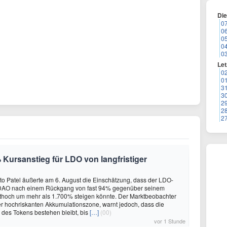
Di
0
0
0
0
0
Let
0
0
3
3
2
2
2
 Kursanstieg für LDO von langfristiger
to Patel äußerte am 6. August die Einschätzung, dass der LDO-
DAO nach einem Rückgang von fast 94% gegenüber seinem
ithoch um mehr als 1.700% steigen könnte. Der Marktbeobachter
er hochriskanten Akkumulationszone, warnt jedoch, dass die
r des Tokens bestehen bleibt, bis
[…]
(00)
vor 1 Stunde