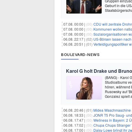
Gruppen einzusc
Geburt in die USA
Staatsbürgersch
07.08. 00:00 |
(00)
CDU will zentrale Droh
07.08. 00:00 |
(00)
Kommunen wollen nation
07.08. 00:00 |
(00)
Sozialorganisationen w
06.08. 22:17 |
(02)
US-Börsen lassen nach - 
06.08. 20:51 |
(01)
Verteidigungspolitiker 
BOULEVARD-NEWS
Karol G holt Drake und Bruno
(BANG) - Karol G 
Studioalbums ver
hören, während B
Rusowsky auf 'Bb
Gonzalez spielt
06.08. 20:46 |
(01)
Midea Waschmaschine 8
06.08. 18:33 |
(00)
JONR T5 Pro Saug- und 
06.08. 17:47 |
(00)
Wellness in Bayern: 2 Über
06.08. 17:02 |
(00)
Chupa Chups Stranger T
06.08. 17:00 |
(00)
Daisy Lowe bringt ihr zw