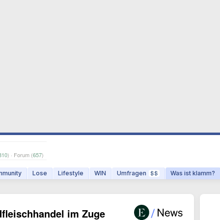
810
) · Forum (
657
)
munity
Lose
Lifestyle
WIN
Umfragen
Was ist klamm?
$$
dfleischhandel im Zuge