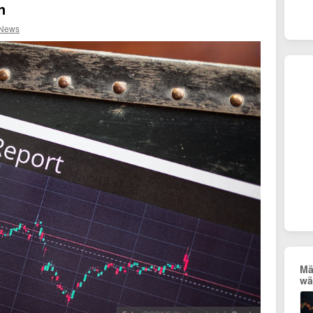
n
 News
Mä
wä