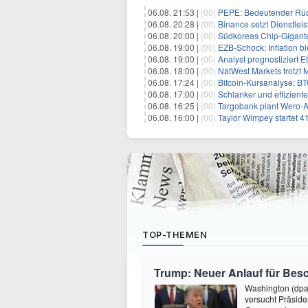
06.08. 21:53 |
(00)
PEPE: Bedeutender Rüc
06.08. 20:28 |
(00)
Binance setzt Dienstlei
06.08. 20:00 |
(00)
Südkoreas Chip-Gigante
06.08. 19:00 |
(00)
EZB-Schock: Inflation bl
06.08. 19:00 |
(00)
Analyst prognostiziert 
06.08. 18:00 |
(00)
NatWest Markets trotzt 
06.08. 17:24 |
(00)
Bitcoin-Kursanalyse: BTC käm
06.08. 17:00 |
(00)
Schlanker und effiziente
06.08. 16:25 |
(00)
Targobank plant Wero-
06.08. 16:00 |
(00)
Taylor Wimpey startet 4
TOP-THEMEN
Trump: Neuer Anlauf für Be
Washington (dpa
versucht Präside