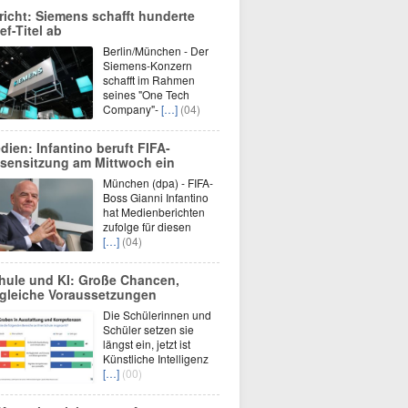
richt: Siemens schafft hunderte
ef-Titel ab
Berlin/München - Der
Siemens-Konzern
schafft im Rahmen
seines "One Tech
Company"-
[…]
(04)
dien: Infantino beruft FIFA-
isensitzung am Mittwoch ein
München (dpa) - FIFA-
Boss Gianni Infantino
hat Medienberichten
zufolge für diesen
[…]
(04)
hule und KI: Große Chancen,
gleiche Voraussetzungen
Die Schülerinnen und
Schüler setzen sie
längst ein, jetzt ist
Künstliche Intelligenz
[…]
(00)