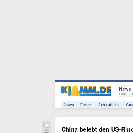
News
Portal (
3.
News
Forum
Schlaufuchs
Com
China belebt den US-Rin