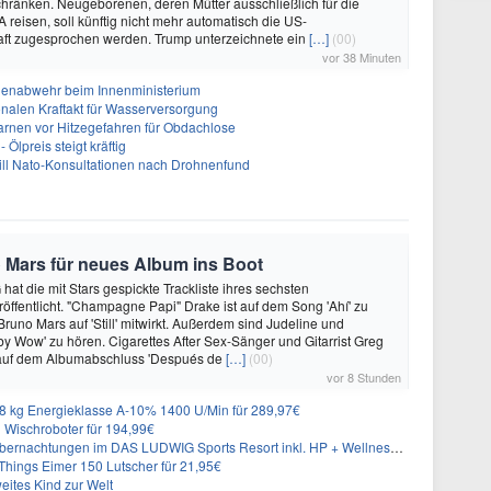
hränken. Neugeborenen, deren Mütter ausschließlich für die
 reisen, soll künftig nicht mehr automatisch die US-
aft zugesprochen werden. Trump unterzeichnete ein
[…]
(00)
vor 38 Minuten
nenabwehr beim Innenministerium
alen Kraftakt für Wasserversorgung
arnen vor Hitzegefahren für Obdachlose
Ölpreis steigt kräftig
will Nato-Konsultationen nach Drohnenfund
 Mars für neues Album ins Boot
hat die mit Stars gespickte Trackliste ihres sechsten
öffentlicht. "Champagne Papi" Drake ist auf dem Song 'Ahí' zu
runo Mars auf 'Still' mitwirkt. Außerdem sind Judeline und
y Wow' zu hören. Cigarettes After Sex-Sänger und Gitarrist Greg
 auf dem Albumabschluss 'Después de
[…]
(00)
vor 8 Stunden
 kg Energieklasse A-10% 1400 U/Min für 289,97€
Wischroboter für 194,99€
nachtungen im DAS LUDWIG Sports Resort inkl. HP + Wellness ab 174€ p.P.
hings Eimer 150 Lutscher für 21,95€
eites Kind zur Welt