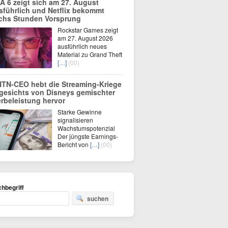
A 6 zeigt sich am 27. August
sführlich und Netflix bekommt
chs Stunden Vorsprung
Rockstar Games zeigt
am 27. August 2026
ausführlich neues
Material zu Grand Theft
[…]
(00)
TN-CEO hebt die Streaming-Kriege
gesichts von Disneys gemischter
rbeleistung hervor
Starke Gewinne
signalisieren
Wachstumspotenzial
Der jüngste Earnings-
Bericht von
[…]
(00)
hbegriff
suchen