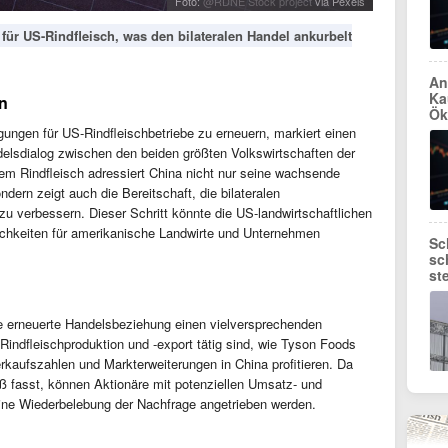
Foto:
@RDNE Stock project
via Pexels
ür US-Rindfleisch, was den bilateralen Handel ankurbelt
An
Ka
n
Ök
ungen für US-Rindfleischbetriebe zu erneuern, markiert einen
elsdialog zwischen den beiden größten Volkswirtschaften der
m Rindfleisch adressiert China nicht nur seine wachsende
ern zeigt auch die Bereitschaft, die bilateralen
zu verbessern. Dieser Schritt könnte die US-landwirtschaftlichen
ichkeiten für amerikanische Landwirte und Unternehmen
Sc
sc
st
se erneuerte Handelsbeziehung einen vielversprechenden
indfleischproduktion und -export tätig sind, wie Tyson Foods
aufszahlen und Markterweiterungen in China profitieren. Da
ß fasst, können Aktionäre mit potenziellen Umsatz- und
ine Wiederbelebung der Nachfrage angetrieben werden.