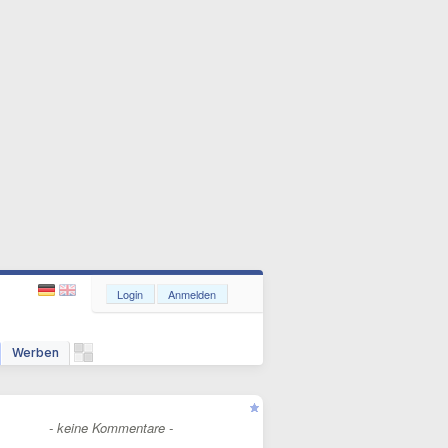
Login
Anmelden
Werben
- keine Kommentare -