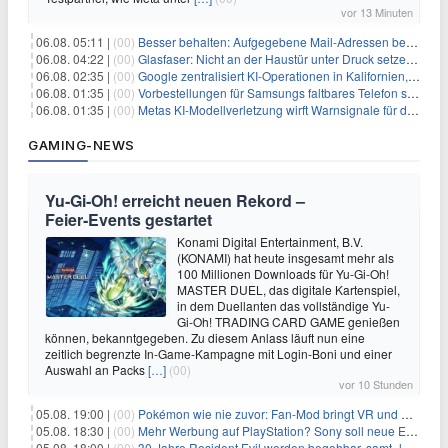
vor 13 Minuten
06.08. 05:11 |
(00)
Besser behalten: Aufgegebene Mail-Adressen bergen Gefahren
06.08. 04:22 |
(00)
Glasfaser: Nicht an der Haustür unter Druck setzen lassen
06.08. 02:35 |
(00)
Google zentralisiert KI-Operationen in Kalifornien, um Rivale Anthropic und OpenAI zu überholen
06.08. 01:35 |
(00)
Vorbestellungen für Samsungs faltbares Telefon steigen um 30 % in einem wettbewerbsintensiven Markt
06.08. 01:35 |
(00)
Metas KI-Modellverletzung wirft Warnsignale für die Technologieaufsicht auf
GAMING-NEWS
Yu‑Gi‑Oh! erreicht neuen Rekord –
Feier‑Events gestartet
Konami Digital Entertainment, B.V.
(KONAMI) hat heute insgesamt mehr als
100 Millionen Downloads für Yu-Gi-Oh!
MASTER DUEL, das digitale Kartenspiel,
in dem Duellanten das vollständige Yu-
Gi-Oh! TRADING CARD GAME genießen
können, bekanntgegeben. Zu diesem Anlass läuft nun eine
zeitlich begrenzte In-Game-Kampagne mit Login-Boni und einer
Auswahl an Packs
[…]
(00)
vor 10 Stunden
05.08. 19:00 |
(00)
Pokémon wie nie zuvor: Fan-Mod bringt VR und Ego-Perspektive nach Kanto
05.08. 18:30 |
(00)
Mehr Werbung auf PlayStation? Sony soll neue Einnahmequellen prüfen
05.08. 18:00 |
(00)
30 Jahre Resident Evil werden begehbar, samt „lebensgroßem Leon“