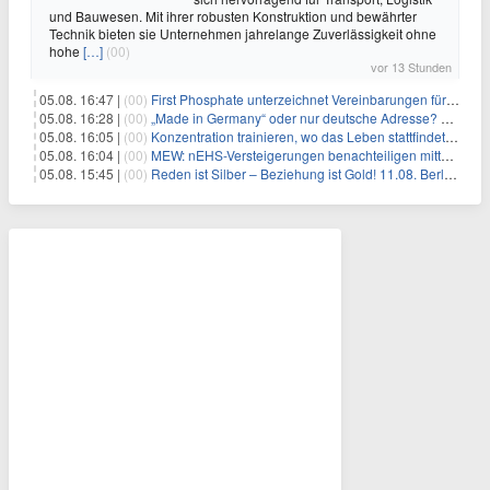
und Bauwesen. Mit ihrer robusten Konstruktion und bewährter
Technik bieten sie Unternehmen jahrelange Zuverlässigkeit ohne
hohe
[…]
(00)
vor 13 Stunden
05.08. 16:47 |
(00)
First Phosphate unterzeichnet Vereinbarungen für nicht zu refundierende Zuwendungen in Höhe von 4,84 Mio. $ von der kanadischen Regierung für Straßeninfrastruktur und Stromübertragungsleitungen
05.08. 16:28 |
(00)
„Made in Germany“ oder nur deutsche Adresse? So erkennen Sie, wo Ihre Leiterplatten wirklich gefertigt werden
05.08. 16:05 |
(00)
Konzentration trainieren, wo das Leben stattfindet: Mobile EEG-Technologie bringt Neurofeedback in den Alltag
05.08. 16:04 |
(00)
MEW: nEHS-Versteigerungen benachteiligen mittelständische Unternehmen
05.08. 15:45 |
(00)
Reden ist Silber – Beziehung ist Gold! 11.08. Berlin – 18:30 Uhr