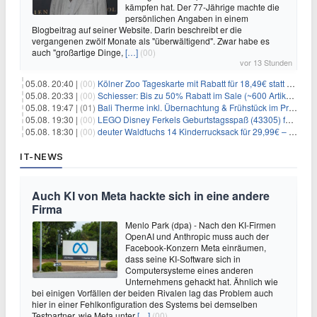
kämpfen hat. Der 77-Jährige machte die
persönlichen Angaben in einem
Blogbeitrag auf seiner Website. Darin beschreibt er die
vergangenen zwölf Monate als "überwältigend". Zwar habe es
auch "großartige Dinge,
[…]
(00)
vor 13 Stunden
05.08. 20:40 |
(00)
Kölner Zoo Tageskarte mit Rabatt für 18,49€ statt 29,50€ – einlösbar bis Dezember
05.08. 20:33 |
(00)
Schiesser: Bis zu 50% Rabatt im Sale (~600 Artikel zur Auswahl)
05.08. 19:47 |
(01)
Bali Therme inkl. Übernachtung & Frühstück im Premium Hotel (Bad Oeynhausen) ab 89€ p.P.
05.08. 19:30 |
(00)
LEGO Disney Ferkels Geburtstagsspaß (43305) für 29,10€
05.08. 18:30 |
(00)
deuter Waldfuchs 14 Kinderrucksack für 29,99€ – Amber-maple
IT-NEWS
Auch KI von Meta hackte sich in eine andere
Firma
Menlo Park (dpa) - Nach den KI-Firmen
OpenAI und Anthropic muss auch der
Facebook-Konzern Meta einräumen,
dass seine KI-Software sich in
Computersysteme eines anderen
Unternehmens gehackt hat. Ähnlich wie
bei einigen Vorfällen der beiden Rivalen lag das Problem auch
hier in einer Fehlkonfiguration des Systems bei demselben
Testpartner, wie Meta unter
[…]
(00)