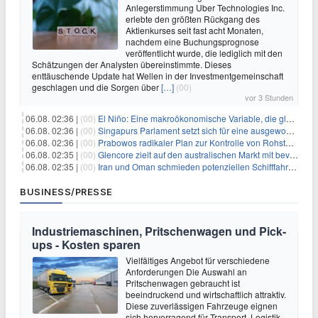
Anlegerstimmung Uber Technologies Inc.
erlebte den größten Rückgang des
Aktienkurses seit fast acht Monaten,
nachdem eine Buchungsprognose
veröffentlicht wurde, die lediglich mit den
Schätzungen der Analysten übereinstimmte. Dieses
enttäuschende Update hat Wellen in der Investmentgemeinschaft
geschlagen und die Sorgen über
[…]
(00)
vor 3 Stunden
06.08. 02:36 |
(00)
El Niño: Eine makroökonomische Variable, die globale Wirtschaftslandschaften umgestaltet
06.08. 02:36 |
(00)
Singapurs Parlament setzt sich für eine ausgewogene wirtschaftliche Zukunft ein
06.08. 02:36 |
(00)
Prabowos radikaler Plan zur Kontrolle von Rohstoffexporten steht vor konkurrierenden Visionen
06.08. 02:35 |
(00)
Glencore zielt auf den australischen Markt mit bevorstehendem Sekundärlisting
06.08. 02:35 |
(00)
Iran und Oman schmieden potenziellen Schifffahrtsvertrag im Hormuskanal
BUSINESS/PRESSE
Industriemaschinen, Pritschenwagen und Pick-
ups - Kosten sparen
Vielfältiges Angebot für verschiedene
Anforderungen Die Auswahl an
Pritschenwagen gebraucht ist
beeindruckend und wirtschaftlich attraktiv.
Diese zuverlässigen Fahrzeuge eignen
sich hervorragend für Transport, Logistik