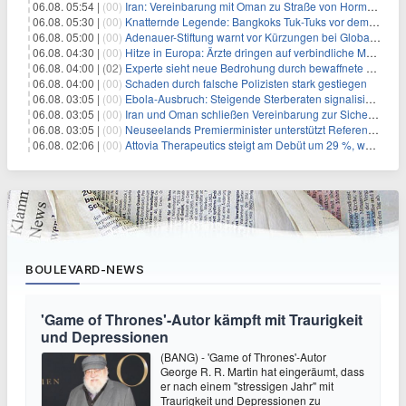
06.08. 05:54 |
(00)
Iran: Vereinbarung mit Oman zu Straße von Hormus fast fertig
06.08. 05:30 |
(00)
Knatternde Legende: Bangkoks Tuk-Tuks vor dem Aus?
06.08. 05:00 |
(00)
Adenauer-Stiftung warnt vor Kürzungen bei Globaler Gesundheit
06.08. 04:30 |
(00)
Hitze in Europa: Ärzte dringen auf verbindliche Maßnahmen
06.08. 04:00 |
(02)
Experte sieht neue Bedrohung durch bewaffnete Drohnen
06.08. 04:00 |
(00)
Schaden durch falsche Polizisten stark gestiegen
06.08. 03:05 |
(00)
Ebola-Ausbruch: Steigende Sterberaten signalisieren dringenden Bedarf an verbesserter Gesundheitsinfrastruktur
06.08. 03:05 |
(00)
Iran und Oman schließen Vereinbarung zur Sicherung des Schiffsverkehrs durch die Straße von Hormuz
06.08. 03:05 |
(00)
Neuseelands Premierminister unterstützt Referendum über das Wahlsystem: Ein Schritt in Richtung verbesserter demokratischer Beteiligung
06.08. 02:06 |
(00)
Attovia Therapeutics steigt am Debüt um 29 %, was starkes Investorenvertrauen in biotechnologische Innovation signalisiert
BOULEVARD-NEWS
'Game of Thrones'-Autor kämpft mit Traurigkeit
und Depressionen
(BANG) - 'Game of Thrones'-Autor
George R. R. Martin hat eingeräumt, dass
er nach einem "stressigen Jahr" mit
Traurigkeit und Depressionen zu