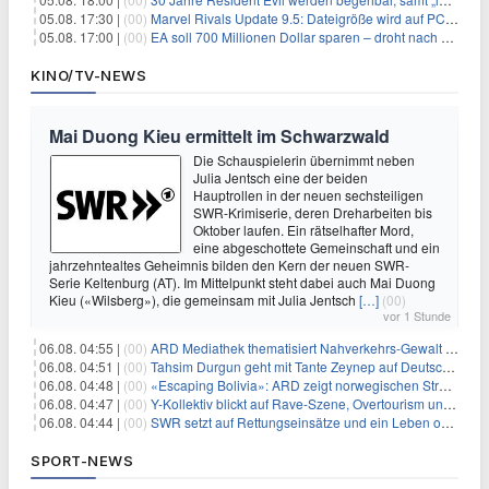
05.08. 17:30 |
(00)
Marvel Rivals Update 9.5: Dateigröße wird auf PC und Konsolen deutlich reduziert
05.08. 17:00 |
(00)
EA soll 700 Millionen Dollar sparen – droht nach der Übernahme die nächste Entlassungswelle?
KINO/TV-NEWS
Mai Duong Kieu ermittelt im Schwarzwald
Die Schauspielerin übernimmt neben
Julia Jentsch eine der beiden
Hauptrollen in der neuen sechsteiligen
SWR-Krimiserie, deren Dreharbeiten bis
Oktober laufen. Ein rätselhafter Mord,
eine abgeschottete Gemeinschaft und ein
jahrzehntealtes Geheimnis bilden den Kern der neuen SWR-
Serie Keltenburg (AT). Im Mittelpunkt steht dabei auch Mai Duong
Kieu («Wilsberg»), die gemeinsam mit Julia Jentsch
[…]
(00)
vor 1 Stunde
06.08. 04:55 |
(00)
ARD Mediathek thematisiert Nahverkehrs-Gewalt und Soldatinnen
06.08. 04:51 |
(00)
Tahsim Durgun geht mit Tante Zeynep auf Deutschlandreise
06.08. 04:48 |
(00)
«Escaping Bolivia»: ARD zeigt norwegischen Streaminghit
06.08. 04:47 |
(00)
Y-Kollektiv blickt auf Rave-Szene, Overtourism und Pokémon-Kult
06.08. 04:44 |
(00)
SWR setzt auf Rettungseinsätze und ein Leben ohne Smartphone
SPORT-NEWS