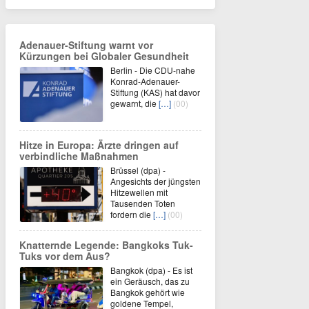
Adenauer-Stiftung warnt vor
Kürzungen bei Globaler Gesundheit
Berlin - Die CDU-nahe
Konrad-Adenauer-
Stiftung (KAS) hat davor
gewarnt, die
[…]
(00)
Hitze in Europa: Ärzte dringen auf
verbindliche Maßnahmen
Brüssel (dpa) -
Angesichts der jüngsten
Hitzewellen mit
Tausenden Toten
fordern die
[…]
(00)
Knatternde Legende: Bangkoks Tuk-
Tuks vor dem Aus?
Bangkok (dpa) - Es ist
ein Geräusch, das zu
Bangkok gehört wie
goldene Tempel,