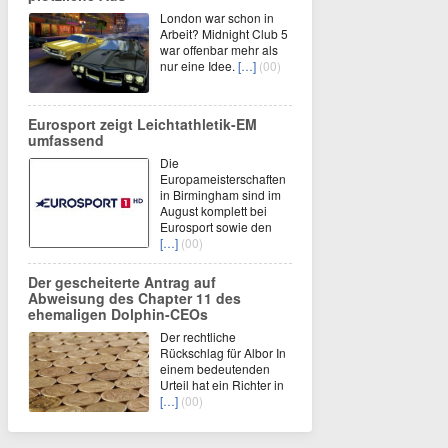
London war schon in
Arbeit? Midnight Club 5
war offenbar mehr als
nur eine Idee.
[…]
(00)
Eurosport zeigt Leichtathletik-EM
umfassend
Die
Europameisterschaften
in Birmingham sind im
August komplett bei
Eurosport sowie den
[…]
(00)
Der gescheiterte Antrag auf
Abweisung des Chapter 11 des
ehemaligen Dolphin-CEOs
Der rechtliche
Rückschlag für Albor In
einem bedeutenden
Urteil hat ein Richter in
[…]
(00)