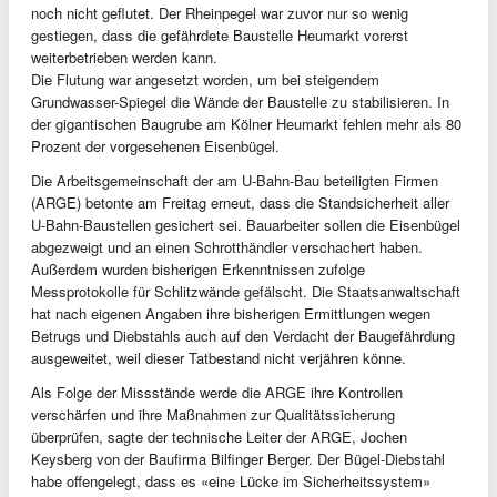
noch nicht geflutet. Der Rheinpegel war zuvor nur so wenig
gestiegen, dass die gefährdete Baustelle Heumarkt vorerst
weiterbetrieben werden kann.
Die Flutung war angesetzt worden, um bei steigendem
Grundwasser-Spiegel die Wände der Baustelle zu stabilisieren. In
der gigantischen Baugrube am Kölner Heumarkt fehlen mehr als 80
Prozent der vorgesehenen Eisenbügel.
Die Arbeitsgemeinschaft der am U-Bahn-Bau beteiligten Firmen
(ARGE) betonte am Freitag erneut, dass die Standsicherheit aller
U-Bahn-Baustellen gesichert sei. Bauarbeiter sollen die Eisenbügel
abgezweigt und an einen Schrotthändler verschachert haben.
Außerdem wurden bisherigen Erkenntnissen zufolge
Messprotokolle für Schlitzwände gefälscht. Die Staatsanwaltschaft
hat nach eigenen Angaben ihre bisherigen Ermittlungen wegen
Betrugs und Diebstahls auch auf den Verdacht der Baugefährdung
ausgeweitet, weil dieser Tatbestand nicht verjähren könne.
Als Folge der Missstände werde die ARGE ihre Kontrollen
verschärfen und ihre Maßnahmen zur Qualitätssicherung
überprüfen, sagte der technische Leiter der ARGE, Jochen
Keysberg von der Baufirma Bilfinger Berger. Der Bügel-Diebstahl
habe offengelegt, dass es «eine Lücke im Sicherheitssystem»