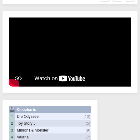
Kinocharts
1
Die Odyssee
(13)
2
Toy Story 5
(5)
3
Minions & Monster
(9)
4
Vaiana
(7)