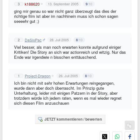
k188620
3
13. September 2005
/10
9
ging mir genau so war nicht ganz überzeugt das dies der
richtige film ist aber im nachhinein muss ich schon sagen
seeeehr gut ;)
DaSixPac
2
28. Juli 2005
/10
8
Viel besser, als man noch erwarten konnte aufgrund einiger
Kritiken! Die Story an sich war actionreich und witzig. Nur das
Ende war irgendwie n bisschen enttäuschend.
Project-Dragon
1
26. Juli 2005
/10
8
Ich bin nicht mit sehr hohen Erwartungen reingegangen,
wurde dann aber doch überrascht. Im Prinzip gute
Unterhaltung, leider mit einigen Patzern in der Story, aber
trotzdem würde ich jedem raten, wenn es mal wieder regnet
sich diesen Film anzuschauen
JETZT kommentieren / bewerten