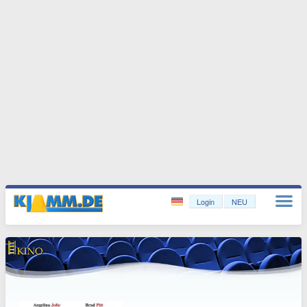
Login
NEU