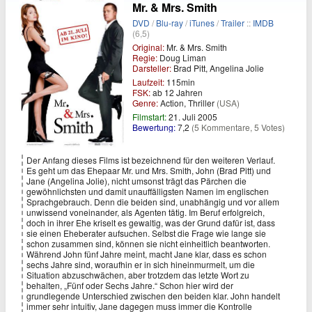
Mr. & Mrs. Smith
DVD
/
Blu-ray
/
iTunes
/
Trailer
::
IMDB
(6,5)
Original:
Mr. & Mrs. Smith
Regie:
Doug Liman
Darsteller:
Brad Pitt, Angelina Jolie
Laufzeit:
115min
FSK:
ab 12 Jahren
Genre:
Action, Thriller
(USA)
Filmstart:
21. Juli 2005
Bewertung:
7,2
(5 Kommentare, 5 Votes)
Der Anfang dieses Films ist bezeichnend für den weiteren Verlauf.
Es geht um das Ehepaar Mr. und Mrs. Smith, John (Brad Pitt) und
Jane (Angelina Jolie), nicht umsonst trägt das Pärchen die
gewöhnlichsten und damit unauffälligsten Namen im englischen
Sprachgebrauch. Denn die beiden sind, unabhängig und vor allem
unwissend voneinander, als Agenten tätig. Im Beruf erfolgreich,
doch in ihrer Ehe kriselt es gewaltig, was der Grund dafür ist, dass
sie einen Eheberater aufsuchen. Selbst die Frage wie lange sie
schon zusammen sind, können sie nicht einheitlich beantworten.
Während John fünf Jahre meint, macht Jane klar, dass es schon
sechs Jahre sind, woraufhin er in sich hineinmurmelt, um die
Situation abzuschwächen, aber trotzdem das letzte Wort zu
behalten, „Fünf oder Sechs Jahre.“ Schon hier wird der
grundlegende Unterschied zwischen den beiden klar. John handelt
immer sehr intuitiv, Jane dagegen muss immer die Kontrolle