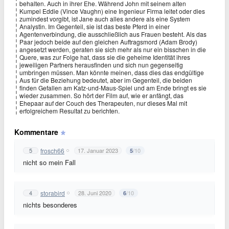
behalten. Auch in ihrer Ehe. Während John mit seinem alten
Kumpel Eddie (Vince Vaughn) eine Ingenieur Firma leitet oder dies
zumindest vorgibt, ist Jane auch alles andere als eine System
Analystin. Im Gegenteil, sie ist das beste Pferd in einer
Agentenverbindung, die ausschließlich aus Frauen besteht. Als das
Paar jedoch beide auf den gleichen Auftragsmord (Adam Brody)
angesetzt werden, geraten sie sich mehr als nur ein bisschen in die
Quere, was zur Folge hat, dass sie die geheime Identität ihres
jeweiligen Partners herausfinden und sich nun gegenseitig
umbringen müssen. Man könnte meinen, dass dies das endgültige
Aus für die Beziehung bedeutet, aber im Gegenteil, die beiden
finden Gefallen am Katz-und-Maus-Spiel und am Ende bringt es sie
wieder zusammen. So hört der Film auf, wie er anfängt, das
Ehepaar auf der Couch des Therapeuten, nur dieses Mal mit
erfolgreichem Resultat zu berichten.
Kommentare
frosch66
5
17. Januar 2023
/10
5
nicht so mein Fall
storabird
4
28. Juni 2020
/10
6
nichts besonderes