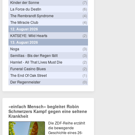
Kinder der Sonne
(7)
La Force du Destin
(6)
The Rembrandt Syndrome
(4)
The Miracle Club
(4)
12. August 2026
KATSEYE: Wild Hearts
(2)
13. August 2026
Noga
(3)
Semillas - Bis der Regen fällt
(3)
Hamlet - All That Lives Must Die
(2)
Funeral Casino Blues
(2)
The End Of Oak Street
(1)
Der Regenmeister
(0)
«einfach Mensch» begleitet Robin
Schmetzers Kampf gegen eine seltene
Krankheit
Die ZDF-Reihe erzählt
die bewegende
Geschichte eines 26-