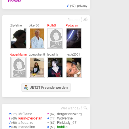
HotVote
(47)
privacy
Freunde
Zipfeline
biker60
RuthS
Padavan
dauerklamm
Loewchen80
leoadria
hexje2001
JETZT Freunde werden
Wer war da?
MrFlame
dergartenzwerg
(??)
(67)
karin-pferdefan
Wolverine
(69)
(??)
a4quattro
Pinklady_67
(60)
(67)
mandolino
bobika
(68)
(58)