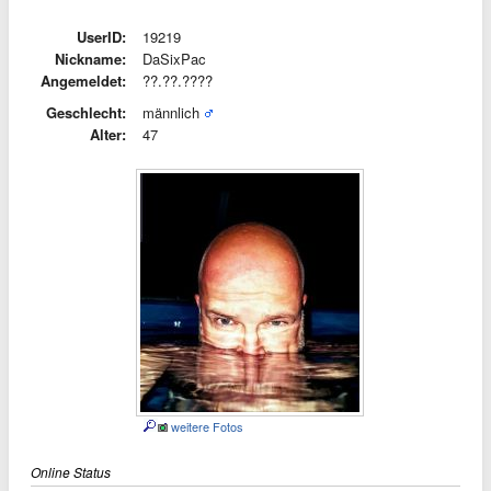
UserID:
19219
Nickname:
DaSixPac
Angemeldet:
??.??.????
Geschlecht:
männlich
Alter:
47
weitere Fotos
Online Status