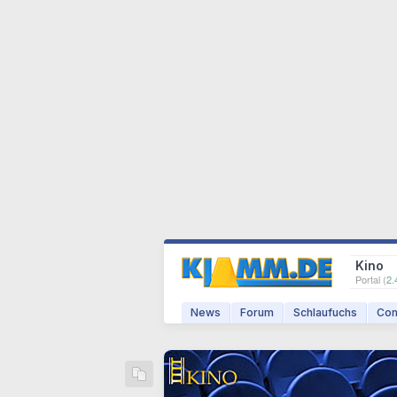
Kino
Portal (
2.
News
Forum
Schlaufuchs
Com