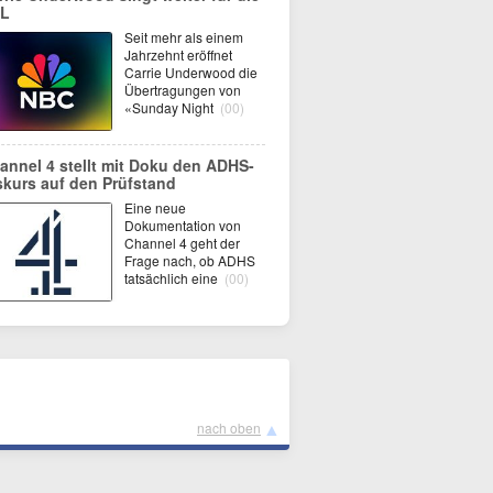
L
Seit mehr als einem
Jahrzehnt eröffnet
Carrie Underwood die
Übertragungen von
«Sunday Night
(00)
annel 4 stellt mit Doku den ADHS-
skurs auf den Prüfstand
Eine neue
Dokumentation von
Channel 4 geht der
Frage nach, ob ADHS
tatsächlich eine
(00)
▲
nach oben