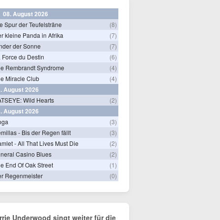
08. August 2026
e Spur der Teufelsträne
(8)
r kleine Panda in Afrika
(7)
nder der Sonne
(7)
 Force du Destin
(6)
he Rembrandt Syndrome
(4)
e Miracle Club
(4)
. August 2026
TSEYE: Wild Hearts
(2)
. August 2026
oga
(3)
millas - Bis der Regen fällt
(3)
mlet - All That Lives Must Die
(2)
neral Casino Blues
(2)
e End Of Oak Street
(1)
r Regenmeister
(0)
rrie Underwood singt weiter für die