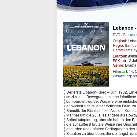
Lebanon -
DVD
/
Blu-ray
Original:
Leba
Regie:
Samuel
Darsteller:
Rey
Laufzeit:
93mi
FSK:
ab 12 Ja
Genre:
Drama,
Filmstart:
14. 
Bewertung:
n/
Der erste Libanon-Krieg – Juni 1982. Ein e
setzt sich in Bewegung um eine feindliche
bombardiert wurde. Was wie eine einfache
entwickelt sich zu einer tödlichen Falle,
Shmulik der Richtschütze, Assi der Komman
Männer um die 20, alles andere als Rowdys
Selbstaufopferung, aber sie haben den Bef
die auf äußerst brutale Weise ihre Unschuld
absurden und unfairen Bedingungen des Kri
Situation zu überleben, die sie längst nich