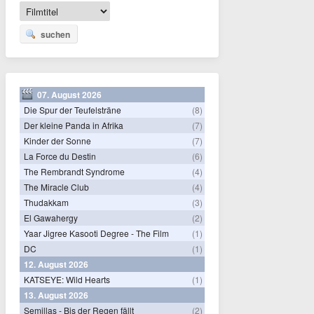
suchen
07. August 2026
Die Spur der Teufelsträne
(8)
Der kleine Panda in Afrika
(7)
Kinder der Sonne
(7)
La Force du Destin
(6)
The Rembrandt Syndrome
(4)
The Miracle Club
(4)
Thudakkam
(3)
El Gawahergy
(2)
Yaar Jigree Kasooti Degree - The Film
(1)
DC
(1)
12. August 2026
KATSEYE: Wild Hearts
(1)
13. August 2026
Semillas - Bis der Regen fällt
(2)