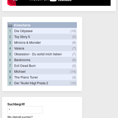
Kinocharts
1
Die Odyssee
(13)
2
Toy Story 5
(5)
3
Minions & Monster
(9)
4
Vaiana
(7)
5
Obsession - Du sollst mich lieben
(7)
6
Backrooms
(8)
7
Evil Dead Burn
(2)
8
Michael
(14)
9
The Piano Tuner
(3)
0
Der Teufel trägt Prada 2
(12)
Suchbegriff
Wo überall suchen?