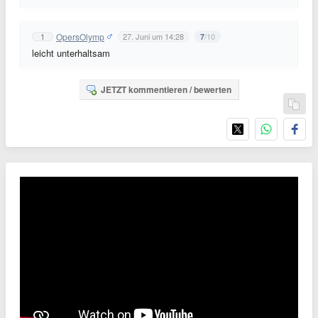
OpersOlymp
1
27. Juni um 14:28
/10
7
leicht unterhaltsam
JETZT kommentieren / bewerten