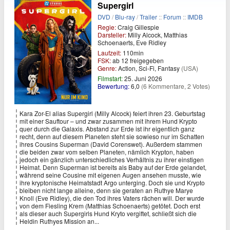
Supergirl
DVD
/
Blu-ray
/
Trailer
::
Forum
::
IMDB
Regie:
Craig Gillespie
Darsteller:
Milly Alcock, Matthias
Schoenaerts, Eve Ridley
Laufzeit:
110min
FSK:
ab 12 freigegeben
Genre:
Action, Sci-Fi, Fantasy
(USA)
Filmstart:
25. Juni 2026
Bewertung:
6,0
(6 Kommentare, 2 Votes)
Kara Zor-El alias Supergirl (Milly Alcock) feiert ihren 23. Geburtstag
mit einer Sauftour – und zwar zusammen mit ihrem Hund Krypto
quer durch die Galaxis. Abstand zur Erde ist ihr eigentlich ganz
recht, denn auf diesem Planeten steht sie sowieso nur im Schatten
ihres Cousins Superman (David Corenswet). Außerdem stammen
die beiden zwar vom selben Planeten, nämlich Krypton, haben
jedoch ein gänzlich unterschiedliches Verhältnis zu ihrer einstigen
Heimat. Denn Superman ist bereits als Baby auf der Erde gelandet,
während seine Cousine mit eigenen Augen ansehen musste, wie
ihre kryptonische Heimatstadt Argo unterging. Doch sie und Krypto
bleiben nicht lange alleine, denn sie geraten an Ruthye Marye
Knoll (Eve Ridley), die den Tod ihres Vaters rächen will. Der wurde
von dem Fiesling Krem (Matthias Schoenaerts) getötet. Doch erst
als dieser auch Supergirls Hund Kryto vergiftet, schließt sich die
Heldin Ruthyes Mission an...