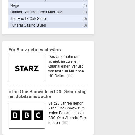
Noga
(1)
Hamlet - All That Lives Must Die
(1)
The End Of Oak Street
(0)
Funeral Casino Blues
(0)
Für Starz geht es abwärts
Das Unternehmen
schrieb im zweiten
Quartal einen Verlust
von fast 190 Millionen
US-Dollar.
(00)
«The One Show» feiert 20. Geburtstag
mit Jubiläumswoche
Seit 20 Jahren gehört
«The One Show» zum
festen Bestandteil des
BBC-One-Abends. Zum
runden
(00)