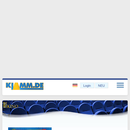
Login
NEU