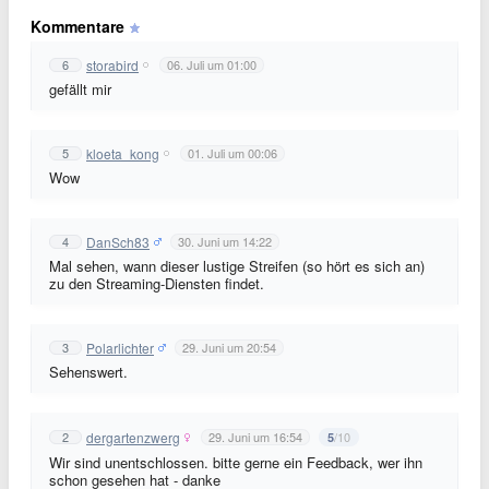
Kommentare
storabird
6
06. Juli um 01:00
gefällt mir
kloeta_kong
5
01. Juli um 00:06
Wow
DanSch83
4
30. Juni um 14:22
Mal sehen, wann dieser lustige Streifen (so hört es sich an)
zu den Streaming-Diensten findet.
Polarlichter
3
29. Juni um 20:54
Sehenswert.
dergartenzwerg
2
29. Juni um 16:54
/10
5
Wir sind unentschlossen. bitte gerne ein Feedback, wer ihn
schon gesehen hat - danke