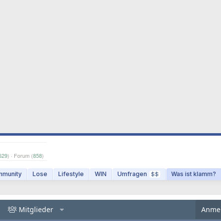
629
) · Forum (
858
)
munity
Lose
Lifestyle
WIN
Umfragen
Was ist klamm?
$$
Mitglieder
Anme