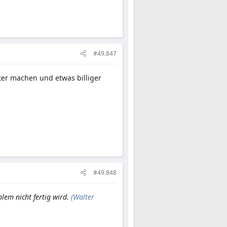
#49.847
ter machen und etwas billiger
#49.848
lem nicht fertig wird.
(Walter