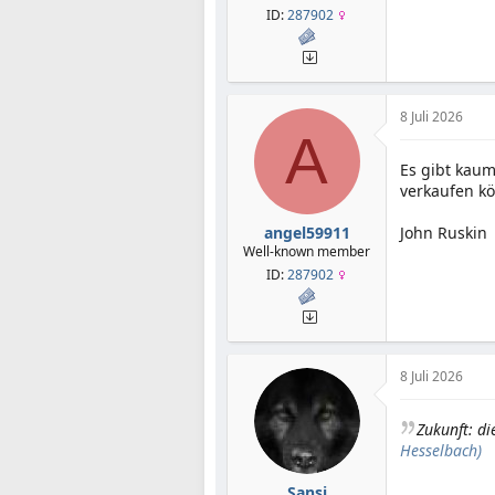
ID:
287902
8 Juli 2026
A
Es gibt kaum
verkaufen kö
angel59911
John Ruskin
Well-known member
ID:
287902
8 Juli 2026
Zukunft: d
Hesselbach)
Sansi