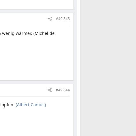
#49.843
n wenig wärmer. (Michel de
#49.844
klopfen.
(Albert Camus)