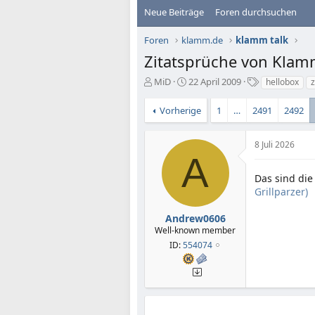
Neue Beiträge
Foren durchsuchen
Foren
klamm.de
klamm talk
Zitatsprüche von Klam
E
E
S
MiD
22 April 2009
hellobox
z
r
r
c
s
s
h
Vorherige
1
…
2491
2492
t
t
l
e
e
a
l
l
g
8 Juli 2026
A
l
l
w
e
t
o
Das sind die
r
a
r
Grillparzer)
m
t
e
Andrew0606
Well-known member
ID:
554074