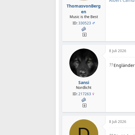
Albert Camu
ThomasvonBerg
en
Music is the Best
ID:
330523
8 Juli 2026
Engländer
Sansi
Nordlicht
ID:
217263
8 Juli 2026
D