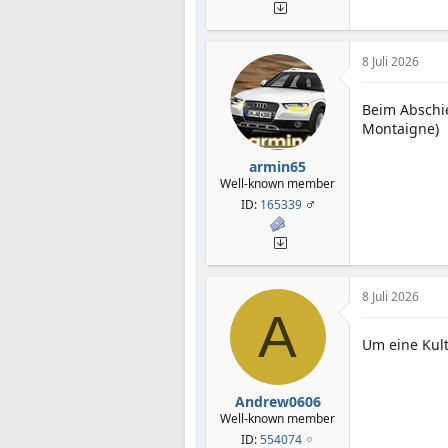
8 Juli 2026
Beim Abschie
Montaigne)
armin65
Well-known member
ID:
165339
8 Juli 2026
A
Um eine Kult
Andrew0606
Well-known member
ID:
554074