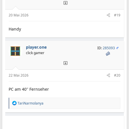
20 Mai 2026
#19
Handy
player.one
ID:
285093
click gamer
22 Mai 2026
#20
PC am 40'' Fernseher
R
TariNarmolanya
e
a
k
t
i