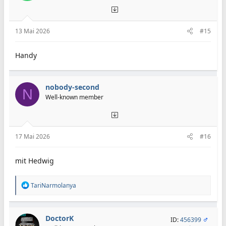
13 Mai 2026
#15
Handy
nobody-second
N
Well-known member
17 Mai 2026
#16
mit Hedwig
R
TariNarmolanya
e
a
k
t
DoctorK
ID:
456399
i