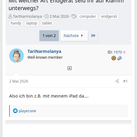
Mit welcher Art Endgerät seid ihr auf Klamm
unterwegs?
E
E
S
TariNarmolanya
2 Mai 2026
computer
endgerät
r
r
c
handy
laptop
tablet
s
s
h
t
t
l
Letzte
1 von 2
Nächste
e
e
a
l
l
g
l
l
w
TariNarmolanya
ID:
1970
e
t
o
Well-known member
r
a
r
m
t
e
2 Mai 2026
#1
Also ich bin z.B. mit meinem iPad da….
R
player.one
e
a
k
t
i