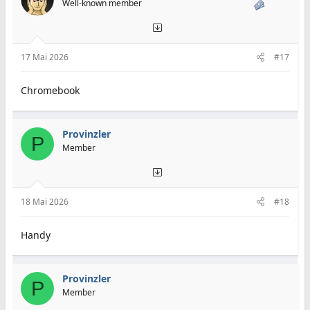
Well-known member
o
n
e
n
:
17 Mai 2026
#17
Chromebook
Provinzler
P
Member
18 Mai 2026
#18
Handy
Provinzler
P
Member