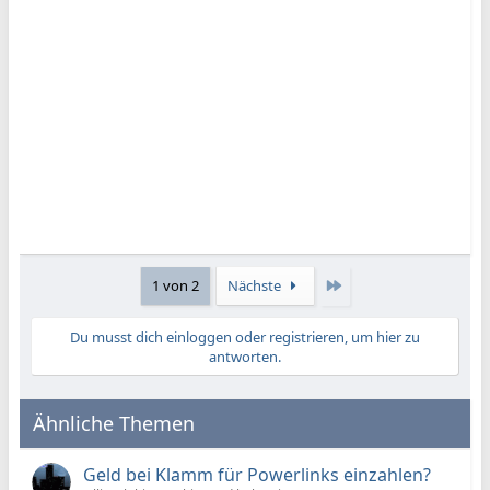
o
n
e
n
:
Letzte
1 von 2
Nächste
Du musst dich einloggen oder registrieren, um hier zu
antworten.
Ähnliche Themen
Geld bei Klamm für Powerlinks einzahlen?