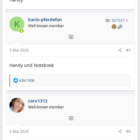
karin-pferdefan
ID:
307531
K
Well-known member
5 Mai 2026
#5
Handy und Notebook
R
Alle1908
e
a
k
t
caro1312
i
Well-known member
o
n
e
n
:
5 Mai 2026
#6