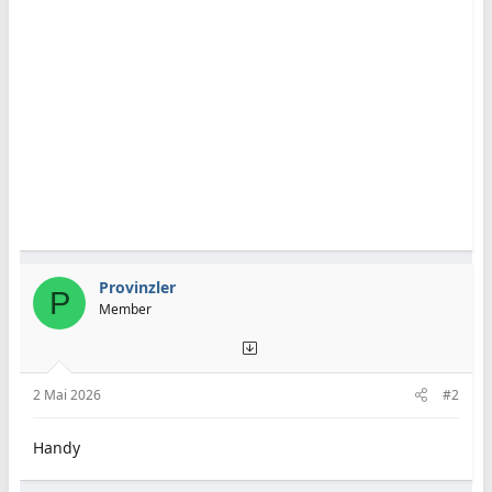
o
n
e
n
:
Provinzler
P
Member
2 Mai 2026
#2
Handy