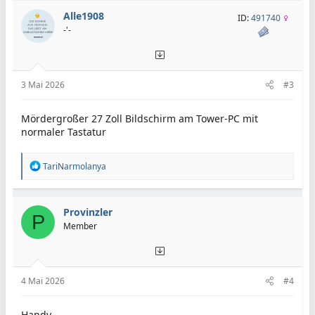
Alle1908
ID:
491740
-'-
3 Mai 2026
#3
Mördergroßer 27 Zoll Bildschirm am Tower-PC mit
normaler Tastatur
R
TariNarmolanya
e
a
k
t
Provinzler
P
i
Member
o
n
e
n
:
4 Mai 2026
#4
Handy