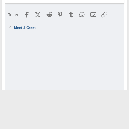
Facebook
X (Twitter)
Reddit
Pinterest
Tumblr
WhatsApp
E-Mail
Link
Teilen:
Meet & Greet