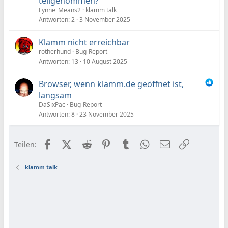
teilgenommen?
Lynne_Means2
klamm talk
Antworten
2
3 November 2025
Klamm nicht erreichbar
rotherhund
Bug-Report
Antworten
13
10 August 2025
Browser, wenn klamm.de geöffnet ist,
langsam
DaSixPac
Bug-Report
Antworten
8
23 November 2025
Facebook
X (Twitter)
Reddit
Pinterest
Tumblr
WhatsApp
E-Mail
Link
Teilen:
klamm talk