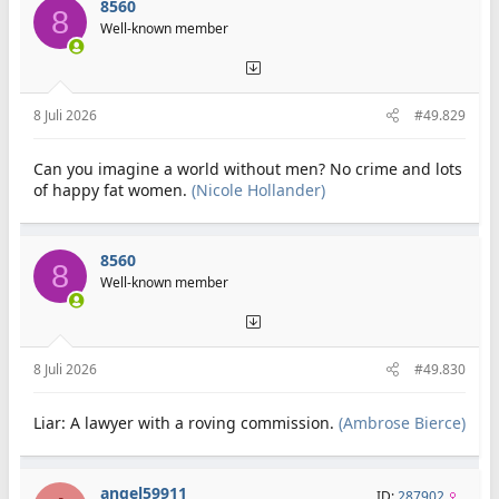
8560
8
Well-known member
8 Juli 2026
#49.829
Can you imagine a world without men? No crime and lots
of happy fat women.
(Nicole Hollander)
8560
8
Well-known member
8 Juli 2026
#49.830
Liar: A lawyer with a roving commission.
(Ambrose Bierce)
angel59911
ID:
287902