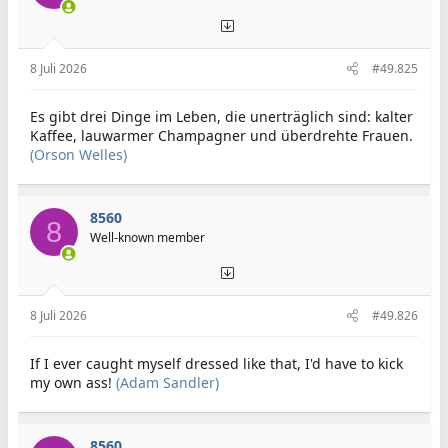
8 Juli 2026
#49.825
Es gibt drei Dinge im Leben, die unerträglich sind: kalter
Kaffee, lauwarmer Champagner und überdrehte Frauen.
(Orson Welles)
8560
8
Well-known member
8 Juli 2026
#49.826
If I ever caught myself dressed like that, I'd have to kick
my own ass!
(Adam Sandler)
8560