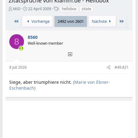
Zitatsprüche von Klamm.de - Hellobox
E
E
S
MiD
22 April 2009
hellobox
zitate
r
r
c
s
s
h
Erste
Letzte
Vorherige
2492 von 2601
Nächste
t
t
l
e
e
a
l
l
g
8560
8
l
l
w
Well-known member
e
t
o
r
a
r
m
t
e
8 Juli 2026
#49.821
Siege, aber triumphiere nicht.
(Marie von Ebner-
Eschenbach)