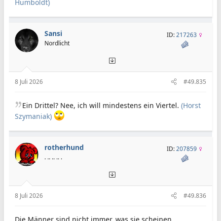
Humboldt)
Sansi
ID:
217263
Nordlicht
8 Juli 2026
#49.835
Ein Drittel? Nee, ich will mindestens ein Viertel.
(Horst
Szymaniak)
rotherhund
ID:
207859
. .. .. .. .
8 Juli 2026
#49.836
Die Männer sind nicht immer, was sie scheinen,