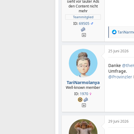
sieht vor lauter Ads
den Content nicht
mehr
Teammitglied
ID:
69505
R
TariNarm
e
a
k
t
25 Juni 2026
i
o
Danke
n
@theH
e
Umfrage.
n
@Provinzler
:
TariNarmolanya
Well-known member
ID:
1970
29 Juni 2026