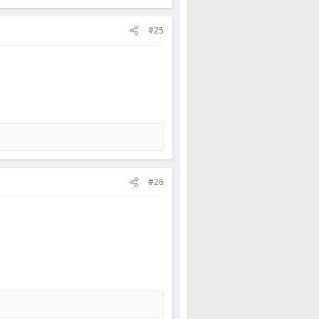
#25
#26