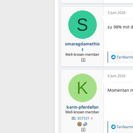
a
k
t
3 Juni 2026
i
S
o
zu 98% mit 
n
e
n
:
smaragdamethis
t
Well-known member
R
TariNarm
e
a
k
t
9 Juni 2026
i
K
o
Momentan m
n
e
n
:
karin-pferdefan
Well-known member
ID:
307531
R
TariNarm
e