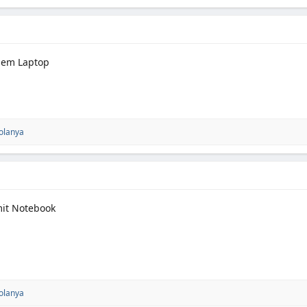
dem Laptop
olanya
it Notebook
olanya