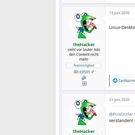
a
k
t
13 Juni 2026
i
o
Linux-Deskto
n
e
n
:
theHacker
sieht vor lauter Ads
den Content nicht
mehr
Teammitglied
ID:
69505
R
TariNarm
e
a
k
t
21 Juni 2026
i
o
@Provinzler
n
e
verstanden!
n
:
theHacker