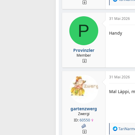
e
a
k
t
31 Mai 2026
i
P
o
Handy
n
e
n
:
Provinzler
Member
31 Mai 2026
Mal Läppi, 
gartenzwerg
Zwergi
ID:
60550
R
TariNarm
e