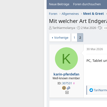
Neue Beiträge
Foren durchsuchen
Foren
Allgemeines
Meet & Greet
Mit welcher Art Endger
E
E
S
TariNarmolanya
2 Mai 2026
c
r
r
c
s
s
h
Vorherige
1
2
t
t
l
e
e
a
l
l
g
30 Mai 2026
K
l
l
w
e
t
o
PC, Tablet 
r
a
r
m
t
e
karin-pferdefan
Well-known member
ID:
307531
R
TariNarm
e
a
k
t