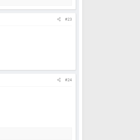
#23
#24