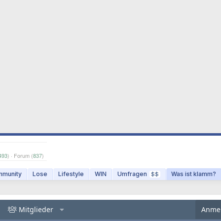
493
) · Forum (
837
)
munity
Lose
Lifestyle
WIN
Umfragen
Was ist klamm?
$$
Mitglieder
Anme