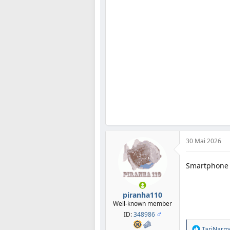
i
o
n
e
n
:
30 Mai 2026
Smartphone
piranha110
Well-known member
ID:
348986
R
TariNarm