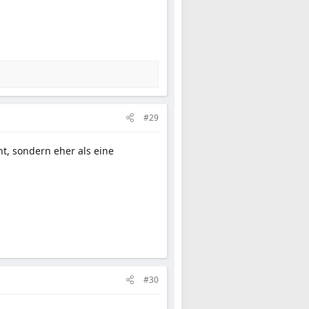
#29
t, sondern eher als eine
#30