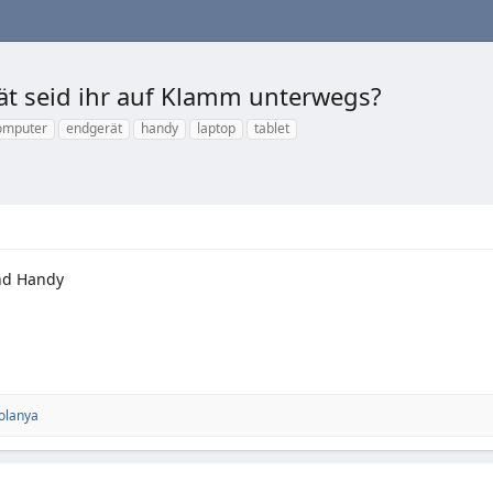
ät seid ihr auf Klamm unterwegs?
omputer
endgerät
handy
laptop
tablet
und Handy
olanya