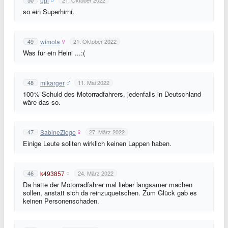
upi
50
21. Oktober 2022
so ein Superhirni.
wimola
49
21. Oktober 2022
Was für ein Heini ...:(
mikarger
48
11. Mai 2022
100% Schuld des Motorradfahrers, jedenfalls in Deutschland
wäre das so.
SabineZiege
47
27. März 2022
Einige Leute sollten wirklich keinen Lappen haben.
k493857
46
24. März 2022
Da hätte der Motorradfahrer mal lieber langsamer machen
sollen, anstatt sich da reinzuquetschen. Zum Glück gab es
keinen Personenschaden.