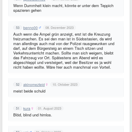
Wenn Dummheit klein macht, könnte er unter dem Teppich
spazieren gehen
benno00
53
08. Dezember 2023
Auch wenn die Ampel grün anzeigt, erst ist die Kreuzung
freizumachen. Es sei den man ist in Südostasien, da wird
man allerdings auch mal von der Polizei rausgewunken und
darf, auf dem Bürgersteig an einem Tisch sitzen und
Verkehrsunterricht machen. Sollte man sich weigern, bleibt
das Fahrzeug vor Ort. Spätestens am Abend wird es
abgeschleppt und versteigert, weil der Besitzer es ja wohl
nicht haben wollte. Wäre hier auch manchmal von Vorteil.
akinomezteid
52
10. Oktober 2023
meist beide schuld
kura
51
01. August 2023
Blöd, blind und hirnlos.