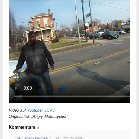
Video auf
Youtube
:
<link>
Originaltitel: „Angry Motorcyclist“
Kommentare
specksteinfee
54
21. Februar 2025