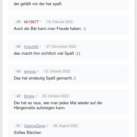
der gefällt mir der hat spaß
k513677
45
19. Februar 2023
Auch als Bär kann man Freude haben. :)
frosch66
44
27. November 2022
das macht ihm sichtlich viel Spaß :):)
wimola
43
12. Oktober 2022
Das hat eindeutig Spaß gemacht.:)
Binkie
42
05. Oktober 2022
Der hat es raus, wie man jedes Mal wieder auf die
Hängematte aufsteigen kann.
SabineZiege
41
08. August 2022
Süßes Bärchen