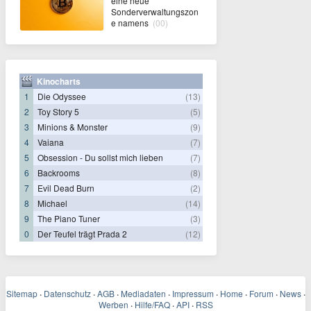
eine neue
Sonderverwaltungszon
e namens
(00)
Kinocharts
1
Die Odyssee
(13)
2
Toy Story 5
(5)
3
Minions & Monster
(9)
4
Vaiana
(7)
5
Obsession - Du sollst mich lieben
(7)
6
Backrooms
(8)
7
Evil Dead Burn
(2)
8
Michael
(14)
9
The Piano Tuner
(3)
0
Der Teufel trägt Prada 2
(12)
Sitemap
·
Datenschutz
·
AGB
·
Mediadaten
·
Impressum
·
Home
·
Forum
·
News
·
Werben
·
Hilfe/FAQ
·
API
·
RSS