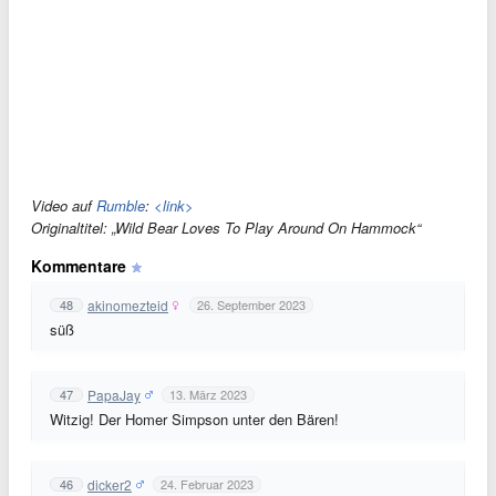
Video auf
Rumble
:
<link>
Originaltitel: „Wild Bear Loves To Play Around On Hammock“
Kommentare
akinomezteid
48
26. September 2023
süß
PapaJay
47
13. März 2023
Witzig! Der Homer Simpson unter den Bären!
dicker2
46
24. Februar 2023