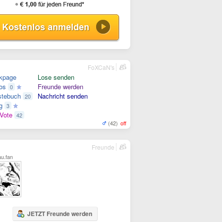
FoXCaN's
kpage
Lose senden
os
Freunde werden
0
tebuch
Nachricht senden
20
g
3
Vote
42
(42)
off
Freunde
u.fan
JETZT Freunde werden