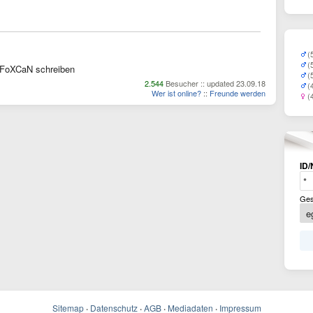
(
(
FoXCaN schreiben
(
2.544
Besucher :: updated 23.09.18
(
Wer ist online?
::
Freunde werden
(
ID/
Ges
Sitemap
·
Datenschutz
·
AGB
·
Mediadaten
·
Impressum