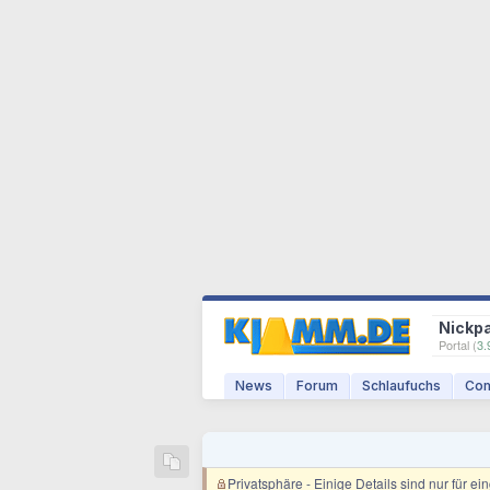
Nickp
Portal (
3.
News
Forum
Schlaufuchs
Com
Privatsphäre
- Einige Details sind nur für e