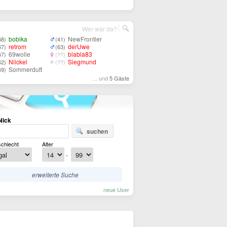
Wer war da?
bobika
NewFrontier
58)
(41)
retrom
derUwe
57)
(63)
69wolle
blabla83
57)
(??)
Niickel
Siegmund
42)
(??)
Sommerduft
49)
... und
5 Gäste
Nick
suchen
chlecht
Alter
-
erweiterte Suche
neue User