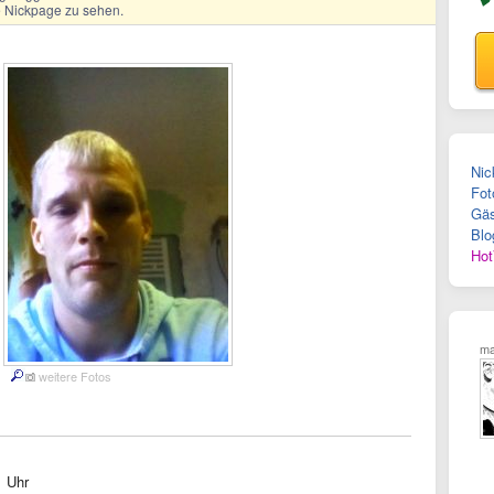
ge Nickpage zu sehen.
Nic
Fot
Gäs
Blo
Hot
ma
weitere Fotos
1 Uhr