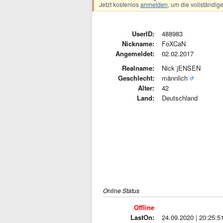
Jetzt kostenlos
anmelden
, um die vollständi
UserID:
488983
Nickname:
FoXCaN
Angemeldet:
02.02.2017
Realname:
Nick jENSEN
Geschlecht:
männlich
Alter:
42
Land:
Deutschland
Online Status
Offline
LastOn:
24.09.2020 | 20:25:5