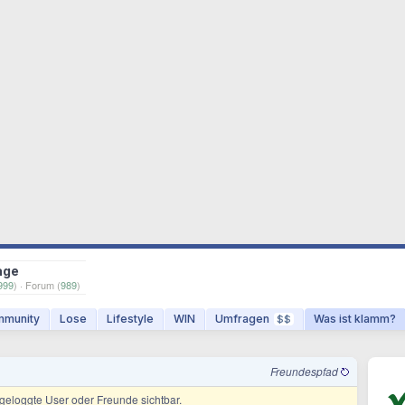
age
999
) · Forum (
989
)
munity
Lose
Lifestyle
WIN
Umfragen
Was ist klamm?
$$
Freundespfad
ingeloggte User oder Freunde sichtbar.