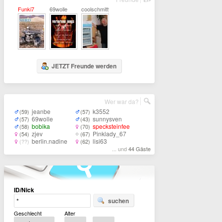
Funki7
69wolle
coolschmitty
JETZT Freunde werden
Wer war da?
jeanbe
k3552
(59)
(57)
69wolle
sunnysven
(57)
(43)
bobika
specksteinfee
(58)
(70)
zjev
Pinklady_67
(54)
(67)
berlin.nadine
lisi63
(??)
(62)
... und
44 Gäste
ID/Nick
suchen
Geschlecht
Alter