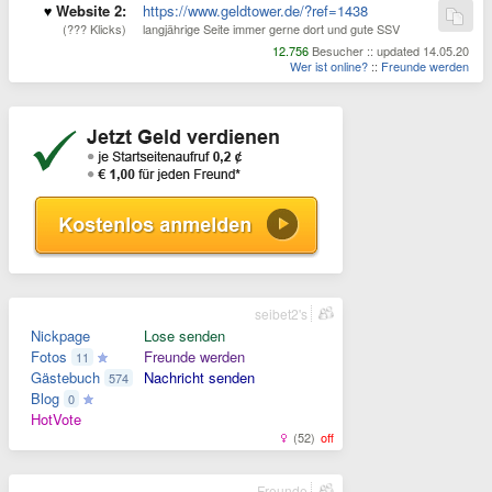
Website 2:
https://www.geldtower.de/?ref=1438
(??? Klicks)
langjährige Seite immer gerne dort und gute SSV
12.756
Besucher :: updated 14.05.20
Wer ist online?
::
Freunde werden
seibet2's
Nickpage
Lose senden
Fotos
Freunde werden
11
Gästebuch
Nachricht senden
574
Blog
0
HotVote
(52)
off
Freunde