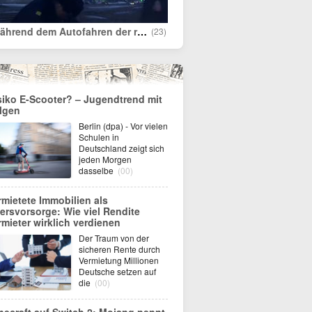
„Während dem Autofahren der russischen Polizei bei einer Verhaftung helfen“
(23)
siko E-Scooter? – Jugendtrend mit
lgen
Berlin (dpa) - Vor vielen
Schulen in
Deutschland zeigt sich
jeden Morgen
dasselbe
(00)
rmietete Immobilien als
tersvorsorge: Wie viel Rendite
rmieter wirklich verdienen
Der Traum von der
sicheren Rente durch
Vermietung Millionen
Deutsche setzen auf
die
(00)