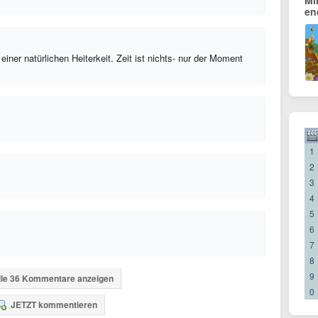
Mi
en
einer natürlichen Heiterkeit. Zeit ist nichts- nur der Moment
1
2
3
4
5
6
7
8
9
lle 36 Kommentare anzeigen
0
JETZT kommentieren