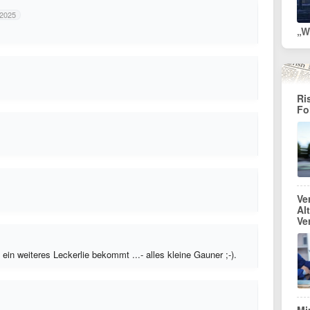
 2025
Ri
Fo
Ve
Al
Ve
in weiteres Leckerlie bekommt ...- alles kleine Gauner ;-).