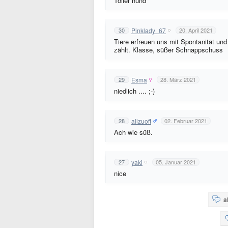
Toller hund
Pinklady_67
30
20. April 2021
Tiere erfreuen uns mit Spontanität und 
zählt. Klasse, süßer Schnappschuss
Esma
29
28. März 2021
niedlich .... ;-)
allzuoft
28
02. Februar 2021
Ach wie süß.
yaki
27
05. Januar 2021
nice
a