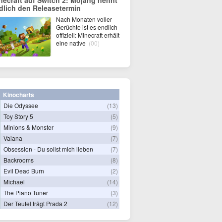
necraft auf Switch 2: Mojang nennt
dlich den Releasetermin
Nach Monaten voller
Gerüchte ist es endlich
offiziell: Minecraft erhält
eine native
(00)
Kinocharts
Die Odyssee
(13)
Toy Story 5
(5)
Minions & Monster
(9)
Vaiana
(7)
Obsession - Du sollst mich lieben
(7)
Backrooms
(8)
Evil Dead Burn
(2)
Michael
(14)
The Piano Tuner
(3)
Der Teufel trägt Prada 2
(12)