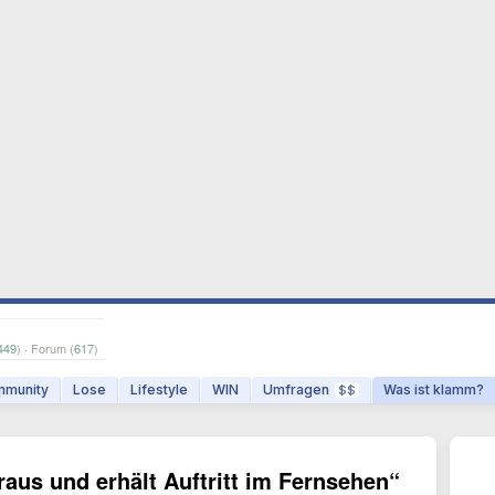
449
) · Forum (
617
)
munity
Lose
Lifestyle
WIN
Umfragen
Was ist klamm?
$$
raus und erhält Auftritt im Fernsehen“