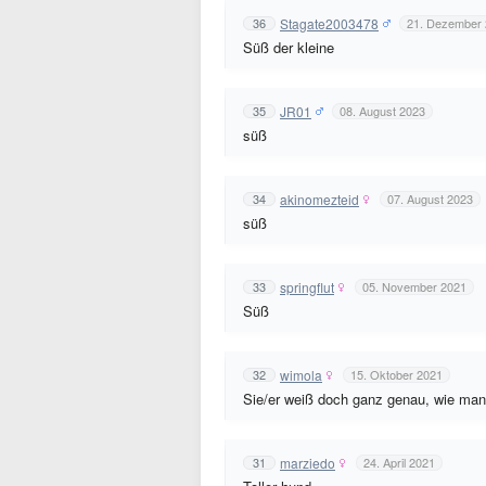
Stagate2003478
36
21. Dezember
Süß der kleine
JR01
35
08. August 2023
süß
akinomezteid
34
07. August 2023
süß
springflut
33
05. November 2021
Süß
wimola
32
15. Oktober 2021
Sie/er weiß doch ganz genau, wie man e
marziedo
31
24. April 2021