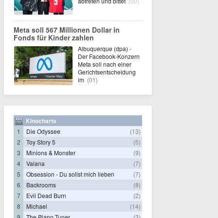
abtreten und bittet
(00)
Meta soll 567 Millionen Dollar in
Fonds für Kinder zahlen
Albuquerque (dpa) -
Der Facebook-Konzern
Meta soll nach einer
Gerichtsentscheidung
im
(01)
Kinocharts
1
Die Odyssee
(13)
2
Toy Story 5
(5)
3
Minions & Monster
(9)
4
Vaiana
(7)
5
Obsession - Du sollst mich lieben
(7)
6
Backrooms
(8)
7
Evil Dead Burn
(2)
8
Michael
(14)
9
The Piano Tuner
(3)