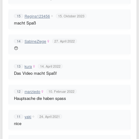
Regina123456
15
15. Oktober 2023
macht Spaß
SabineZiege
14
27. April 2022
😯
kura
13
14. April 2022
Das Video macht Spaß!
marziedo
12
10. Februar 2022
Hauptsache die haben spass
yaki
11
24. April 2021
nice