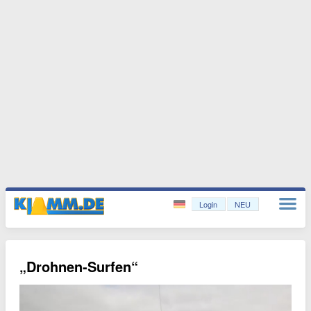
Login
NEU
„Drohnen-Surfen“