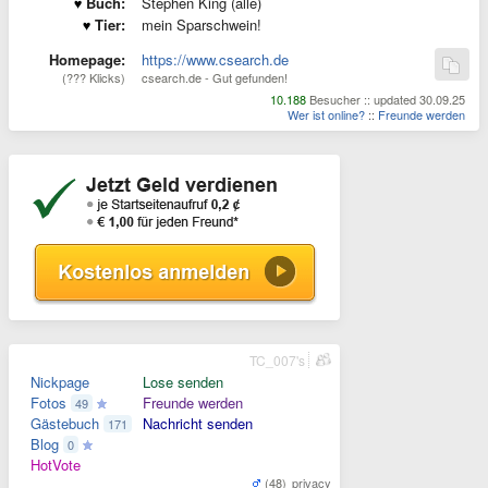
Buch:
Stephen King (alle)
Tier:
mein Sparschwein!
Homepage:
https://www.csearch.de
(??? Klicks)
csearch.de - Gut gefunden!
10.188
Besucher :: updated 30.09.25
Wer ist online?
::
Freunde werden
TC_007's
Nickpage
Lose senden
Fotos
Freunde werden
49
Gästebuch
Nachricht senden
171
Blog
0
HotVote
(48)
privacy