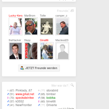
Freunde
Lucky-Kerstin
MarBrom
Totte
camper_c
theHacker
flispy
Gina86
Macleod23
JETZT Freunde werden
Wer war da?
Pinklady_67
storabird
(67)
(??)
www.grkat.net
bimber
(51)
(65)
specksteinfee
bobika
(70)
(58)
k3552
bine66
(57)
(60)
NewFrontier
Driverle
(41)
(??)
... und
11 Gäste