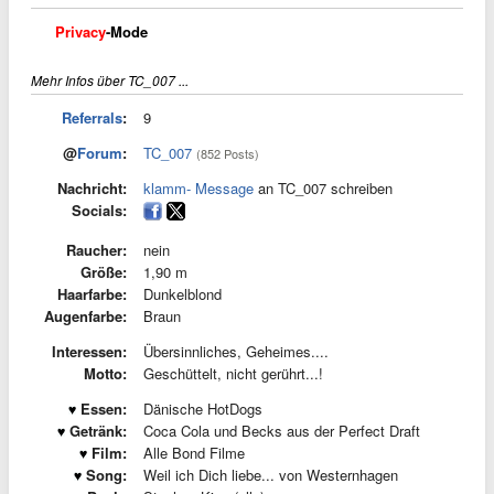
Privacy
-Mode
Mehr Infos über TC_007 ...
Referrals
:
9
@
Forum
:
TC_007
(852 Posts)
Nachricht:
klamm- Message
an TC_007 schreiben
Socials:
Raucher:
nein
Größe:
1,90 m
Haarfarbe:
Dunkelblond
Augenfarbe:
Braun
Interessen:
Übersinnliches, Geheimes....
Motto:
Geschüttelt, nicht gerührt...!
Essen:
Dänische HotDogs
Getränk:
Coca Cola und Becks aus der Perfect Draft
Film:
Alle Bond Filme
Song:
Weil ich Dich liebe... von Westernhagen