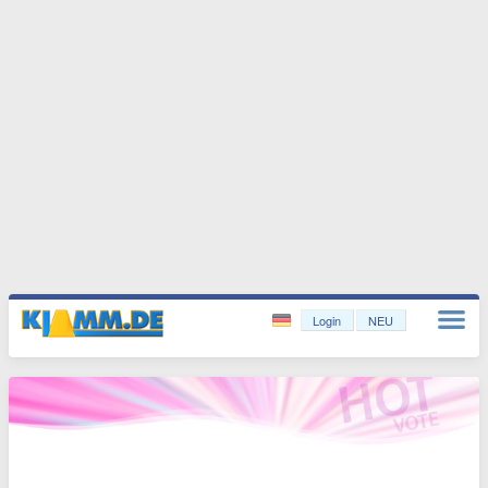
Login
NEU