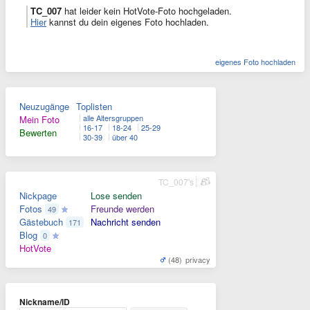
TC_007
hat leider kein HotVote-Foto hochgeladen.
Hier
kannst du dein eigenes Foto hochladen.
eigenes Foto hochladen
Neuzugänge
Toplisten
alle Altersgruppen
Mein Foto
16-17
18-24
25-29
Bewerten
30-39
über 40
TC_007's
Nickpage
Lose senden
Fotos
Freunde werden
49
Gästebuch
Nachricht senden
171
Blog
0
HotVote
(48)
privacy
Nickname/ID