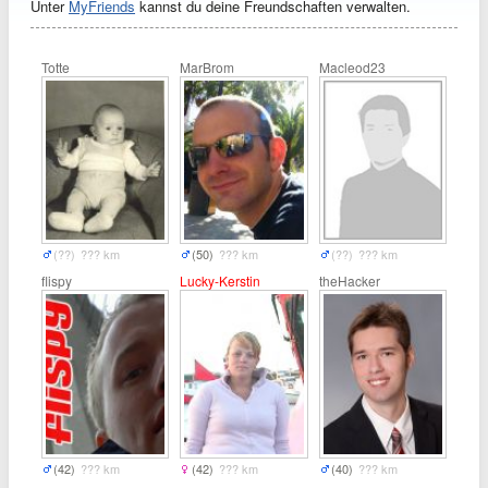
Unter
MyFriends
kannst du deine Freundschaften verwalten.
Totte
MarBrom
Macleod23
(??)
??? km
(50)
??? km
(??)
??? km
flispy
Lucky-Kerstin
theHacker
(42)
??? km
(42)
??? km
(40)
??? km