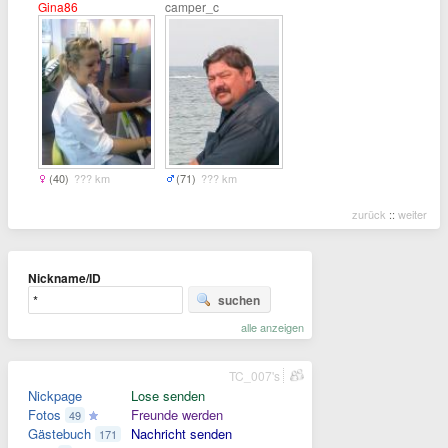
Gina86
camper_c
(40)
??? km
(71)
??? km
zurück
::
weiter
Nickname/ID
suchen
alle anzeigen
TC_007's
Nickpage
Lose senden
Fotos
Freunde werden
49
Gästebuch
Nachricht senden
171