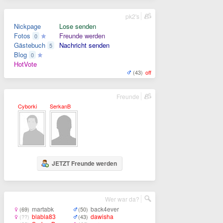
pk2's
Nickpage
Lose senden
Fotos
Freunde werden
0
Gästebuch
Nachricht senden
5
Blog
0
HotVote
(43)
off
Freunde
Cyborki
SerkanB
JETZT Freunde werden
Wer war da?
martabk
back4ever
(69)
(50)
blabla83
dawisha
(??)
(43)