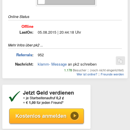
Online Status
Offline
LastOn:
05.08.2015 | 20:44:18 Uhr
Mehr Infos über pk2 ...
Referrals
:
952
Nachricht:
klamm- Message
an pk2 schreiben
1.178
Besucher :: (noch nicht eingerichtet)
Wer ist online?
::
Freunde werden