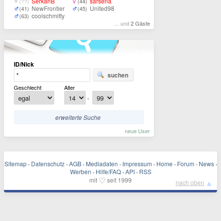
SerkanB
sarsena
(??)
(44)
NewFrontier
United98
(41)
(45)
coolschmitty
(63)
... und
2 Gäste
ID/Nick
suchen
Geschlecht
Alter
-
erweiterte Suche
neue User
Sitemap
·
Datenschutz
·
AGB
·
Mediadaten
·
Impressum
·
Home
·
Forum
·
News
·
Werben
·
Hilfe/FAQ
·
API
·
RSS
♡
mit
seit 1999
▲
nach oben