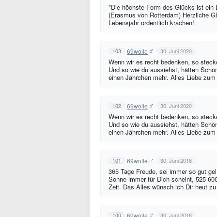
"Die höchste Form des Glücks ist e
(Erasmus von Rotterdam) Herzliche G
Lebensjahr ordentlich krachen!
69wolle
103
30. Juni 2020
Wenn wir es recht bedenken, so stecken
Und so wie du aussiehst, hätten Schön
einen Jährchen mehr. Alles Liebe zum
69wolle
102
30. Juni 2020
Wenn wir es recht bedenken, so stecken
Und so wie du aussiehst, hätten Schön
einen Jährchen mehr. Alles Liebe zum
69wolle
101
30. Juni 2018
365 Tage Freude, sei immer so gut ge
Sonne immer für Dich scheint, 525 60
Zeit. Das Alles wünsch ich Dir heut z
69wolle
100
30. Juni 2018