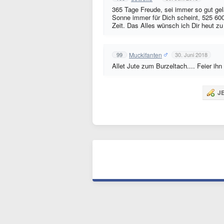
365 Tage Freude, sei immer so gut ge
Sonne immer für Dich scheint, 525 60
Zeit. Das Alles wünsch ich Dir heut z
Muckifanten
99
30. Juni 2018
Allet Jute zum Burzeltach.... Feier ih
JE