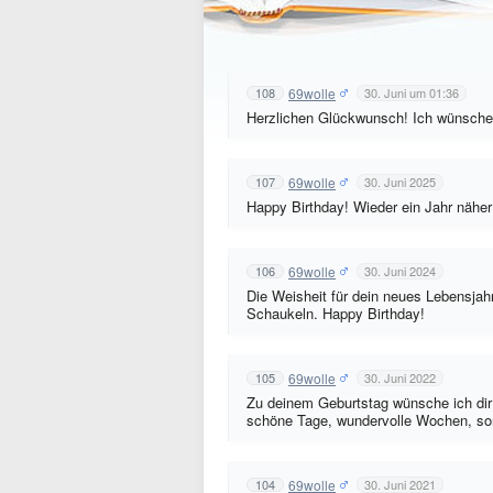
69wolle
108
30. Juni um 01:36
Herzlichen Glückwunsch! Ich wünsche d
69wolle
107
30. Juni 2025
Happy Birthday! Wieder ein Jahr nähe
69wolle
106
30. Juni 2024
Die Weisheit für dein neues Lebensjah
Schaukeln. Happy Birthday!
69wolle
105
30. Juni 2022
Zu deinem Geburtstag wünsche ich dir 
schöne Tage, wundervolle Wochen, sonn
69wolle
104
30. Juni 2021