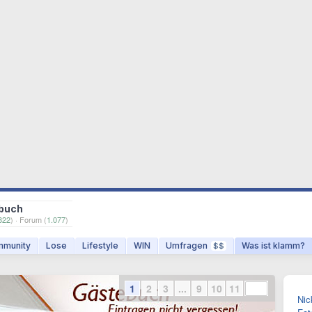
buch
822
) · Forum (
1.077
)
munity
Lose
Lifestyle
WIN
Umfragen
Was ist klamm?
$$
1
2
3
...
9
10
11
Nic