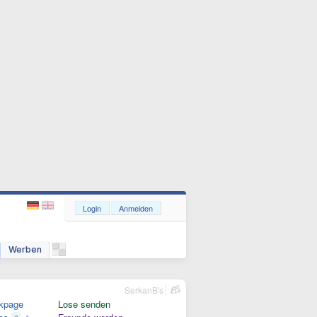
Login
Anmelden
Werben
SerkanB's
kpage
Lose senden