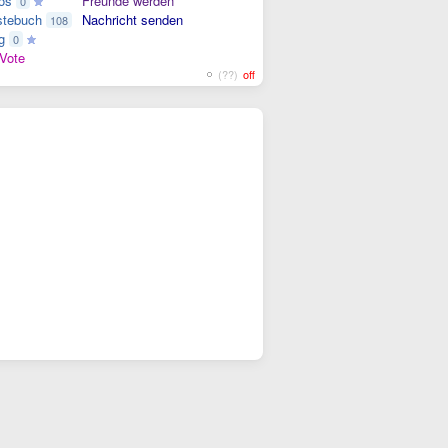
os
Freunde werden
0
tebuch
Nachricht senden
108
g
0
Vote
(??)
off