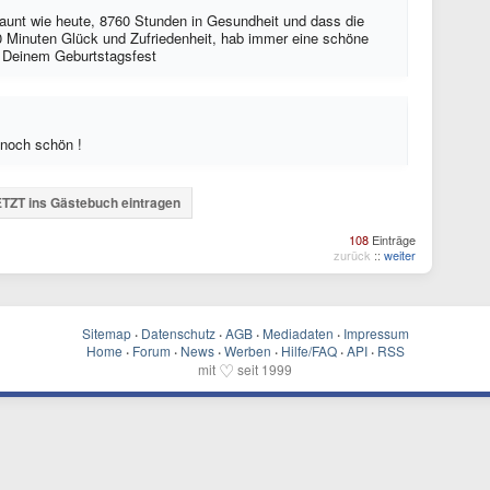
launt wie heute, 8760 Stunden in Gesundheit und dass die
0 Minuten Glück und Zufriedenheit, hab immer eine schöne
u Deinem Geburtstagsfest
n noch schön !
TZT ins Gästebuch eintragen
108
Einträge
zurück
::
weiter
Sitemap
·
Datenschutz
·
AGB
·
Mediadaten
·
Impressum
Home
·
Forum
·
News
·
Werben
·
Hilfe/FAQ
·
API
·
RSS
♡
mit
seit 1999