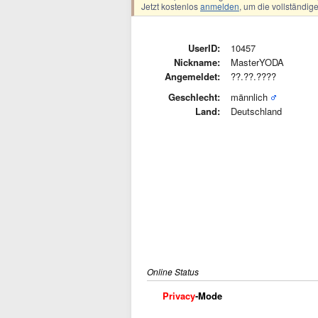
Jetzt kostenlos
anmelden
, um die vollständi
UserID:
10457
Nickname:
MasterYODA
Angemeldet:
??.??.????
Geschlecht:
männlich
Land:
Deutschland
Online Status
Privacy
-Mode