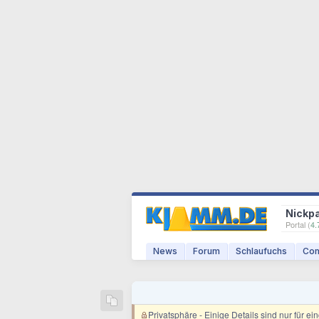
Nickp
Portal (
4.
News
Forum
Schlaufuchs
Com
Privatsphäre
- Einige Details sind nur für e