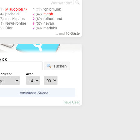
Wer war da?
MRudolph77
tchipmunk
??)
(??)
pscheidl
meph
64)
(47)
muckimaus
rotherhund
73)
(62)
NewFrontier
hevan
41)
(57)
Dler
martabk
??)
(69)
... und
10 Gäste
Nick
suchen
chlecht
Alter
-
erweiterte Suche
neue User