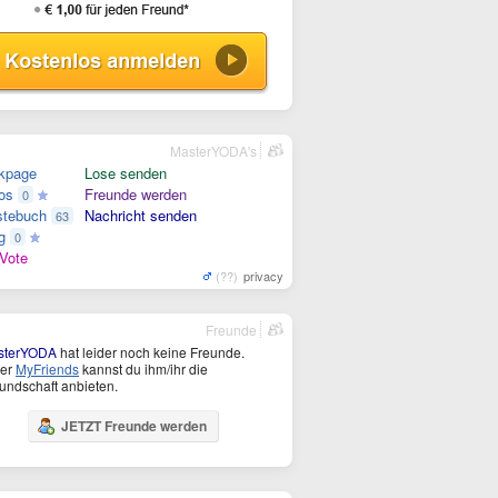
MasterYODA's
kpage
Lose senden
os
Freunde werden
0
tebuch
Nachricht senden
63
g
0
Vote
(??)
privacy
Freunde
sterYODA
hat leider noch keine Freunde.
ter
MyFriends
kannst du ihm/ihr die
undschaft anbieten.
JETZT Freunde werden