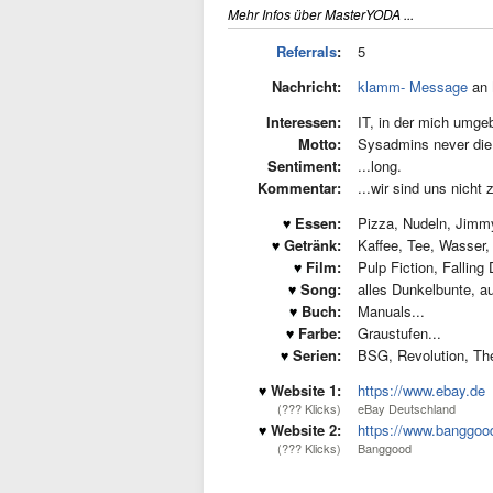
Mehr Infos über MasterYODA ...
Referrals
:
5
Nachricht:
klamm- Message
an 
Interessen:
IT, in der mich umgeb
Motto:
Sysadmins never die -
Sentiment:
...long.
Kommentar:
...wir sind uns nicht 
Essen:
Pizza, Nudeln, Jimmy
Getränk:
Kaffee, Tee, Wasser,
Film:
Pulp Fiction, Falling
Song:
alles Dunkelbunte, au
Buch:
Manuals...
Farbe:
Graustufen...
Serien:
BSG, Revolution, Th
Website 1:
https://www.ebay.de
(??? Klicks)
eBay Deutschland
Website 2:
https://www.banggoo
(??? Klicks)
Banggood