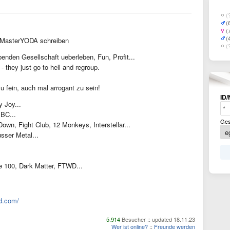
(
(
(
(
MasterYODA schreiben
(
enden Gesellschaft ueberleben, Fun, Profit...
 they just go to hell and regroup.
zu fein, auch mal arrogant zu sein!
ID/
 Joy...
 BC...
Ges
 Down, Fight Club, 12 Monkeys, Interstellar...
sser Metal...
e 100, Dark Matter, FTWD...
d.com/
5.914
Besucher :: updated 18.11.23
Wer ist online?
::
Freunde werden