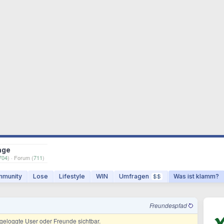
age
704
) · Forum (
711
)
munity
Lose
Lifestyle
WIN
Umfragen
Was ist klamm?
$$
Freundespfad
ingeloggte User oder Freunde sichtbar.