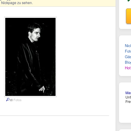
ge Nickpage zu sehen.
Nic
Fot
Gäs
Blo
Hot
Ma
Un
Fotos
Fre