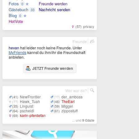
Fotos
Freunde werden
0
Gästebuch
Nachricht senden
33
Blog
0
HotVote
(57)
privacy
Freunde
hevan
hat leider noch keine Freunde. Unter
MyFriends
kannst du ihm/ihr die Freundschaft
anbieten.
JETZT Freunde werden
Wer war da?
NewFrontier
der_amboss
(41)
(??)
Hawk_Tuah
TheEarl
(??)
(46)
Linguist
Miggel
(35)
(59)
pscheidl
zippostuff
(64)
(61)
karin-pferdefan
(69)
... und
9 Gäste