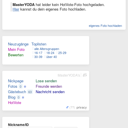
MasterYODA
hat leider kein HotVote-Foto hochgeladen.
Hier
kannst du dein eigenes Foto hochladen.
eigenes Foto hochladen
Neuzugänge
Toplisten
alle Altersgruppen
Mein Foto
16-17
18-24
25-29
Bewerten
30-39
über 40
MasterYODA's
Nickpage
Lose senden
Fotos
Freunde werden
0
Gästebuch
Nachricht senden
63
Blog
0
HotVote
(??)
privacy
Nickname/ID