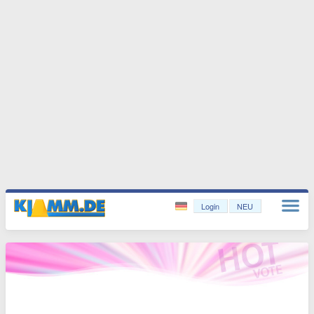
Login
NEU