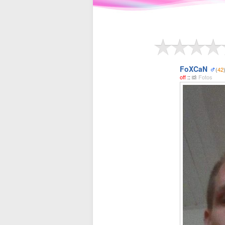
FoXCaN
(
42
off
::
Fotos