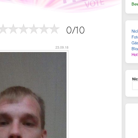
Bew
Nic
Fot
Gäs
)
23.09.18
Blo
Hot
Ni