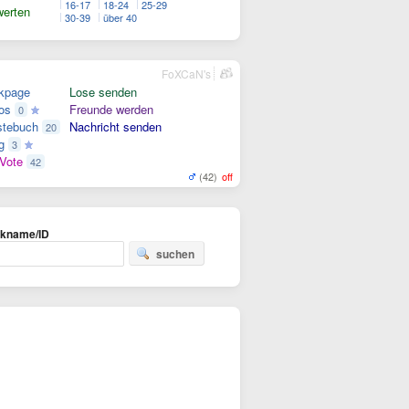
16-17
18-24
25-29
erten
30-39
über 40
FoXCaN's
kpage
Lose senden
os
Freunde werden
0
tebuch
Nachricht senden
20
g
3
Vote
42
(42)
off
ckname/ID
suchen