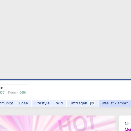
te
336
) · Forum (
668
)
munity
Lose
Lifestyle
WIN
Umfragen
Was ist klamm?
$$
Ne
Mei