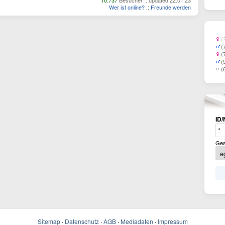
10.737
Besucher :: updated 22.01.23
Wer ist online?
::
Freunde werden
(
(
(
(
(
ID/
Ges
Sitemap
·
Datenschutz
·
AGB
·
Mediadaten
·
Impressum