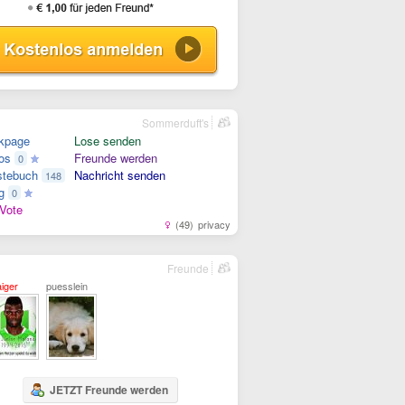
Sommerduft's
kpage
Lose senden
os
Freunde werden
0
tebuch
Nachricht senden
148
g
0
Vote
(49)
privacy
Freunde
aiger
puesslein
JETZT Freunde werden