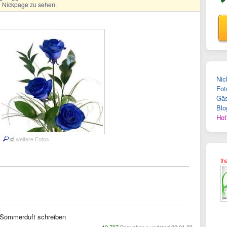
ge Nickpage zu sehen.
Nic
Fot
Gäs
Blo
Hot
weitere Fotos
th
Sommerduft schreiben