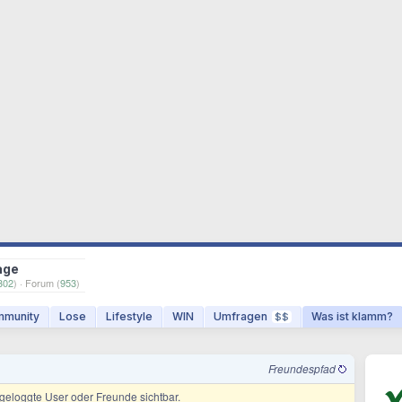
age
302
) · Forum (
953
)
munity
Lose
Lifestyle
WIN
Umfragen
Was ist klamm?
$$
Freundespfad
ingeloggte User oder Freunde sichtbar.