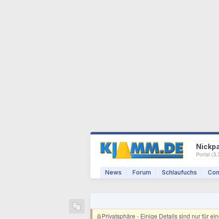
Nickp
Portal (
3.
News
Forum
Schlaufuchs
Com
Privatsphäre
- Einige Details sind nur für e