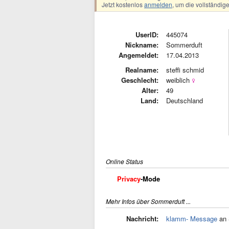
Jetzt kostenlos
anmelden
, um die vollständi
UserID:
445074
Nickname:
Sommerduft
Angemeldet:
17.04.2013
Realname:
steffi schmid
Geschlecht:
weiblich
Alter:
49
Land:
Deutschland
Online Status
Privacy
-Mode
Mehr Infos über Sommerduft ...
Nachricht:
klamm- Message
an 