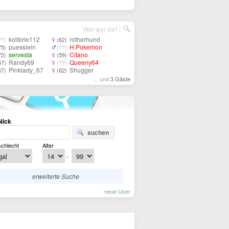
Wer war da?
kolibrie112
rotherhund
??)
(62)
puesslein
H.Pokemon
75)
(??)
servesta
Citano
72)
(59)
Randy69
Queeny64
57)
(??)
Pinklady_67
Shugger
67)
(62)
... und
3 Gäste
Nick
suchen
chlecht
Alter
-
erweiterte Suche
neue User