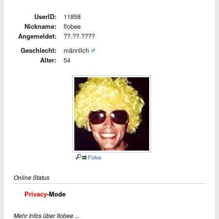
UserID:
11858
Nickname:
flobee
Angemeldet:
??.??.????
Geschlecht:
männlich
Alter:
54
Fotos
Online Status
Privacy
-Mode
Mehr Infos über flobee ...