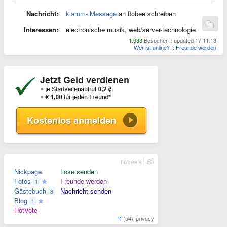
Nachricht:
klamm- Message
an flobee schreiben
Interessen:
electronische musik, web/server-technologie
1.933
Besucher :: updated 17.11.13
Wer ist online?
::
Freunde werden
flobee's
Nickpage
Lose senden
Fotos
Freunde werden
1
Gästebuch
Nachricht senden
8
Blog
1
HotVote
(54)
privacy