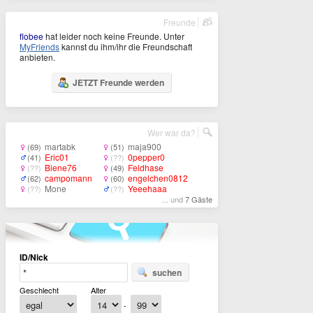
Freunde
flobee
hat leider noch keine Freunde. Unter
MyFriends
kannst du ihm/ihr die Freundschaft
anbieten.
JETZT Freunde werden
Wer war da?
martabk
maja900
(69)
(51)
Eric01
0pepper0
(41)
(??)
Biene76
Feldhase
(??)
(49)
campomann
engelchen0812
(62)
(60)
Mone
Yeeehaaa
(??)
(??)
... und
7 Gäste
ID/Nick
suchen
Geschlecht
Alter
-