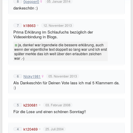
0pepper0
8
05. Januar 2014
dankeschön :)
k18663
7
12. November 2013
Prima Erklärung im Schlaufuchs bezüglich der
Videoeinbindung in Blogs.
ja, danke! war irgendwie die bessere erklärung, auch
wenn der eigentliche text doppelt so lang war und ich erst
später merkte das ich weit über den erlaubten zeichen
war .-)
Nicky1981
6
05. November 2013
Als Dankeschön für Deinen Vote lass ich mal 5 Klammern da.
:)
k230681
5
03. Februar 2008
Für die Lose und einen schönen Sonntag!!
k120469
4
25. Juli 2004