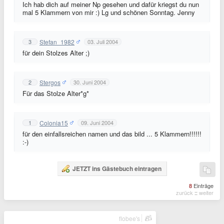
Ich hab dich auf meiner Np gesehen und dafür kriegst du nun
mal 5 Klammern von mir :) Lg und schönen Sonntag. Jenny
Stefan_1982
3
03. Juli 2004
für dein Stolzes Alter ;)
Stergos
2
30. Juni 2004
Für das Stolze Alter*g*
Colonia15
1
09. Juni 2004
für den einfallsreichen namen und das bild ... 5 Klammern!!!!!!
:-)
JETZT ins Gästebuch eintragen
8
Einträge
zurück
::
weiter
flobee's