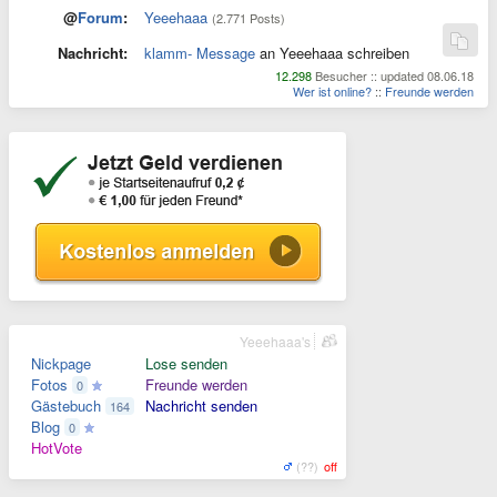
@
Forum
:
Yeeehaaa
(2.771 Posts)
Nachricht:
klamm- Message
an Yeeehaaa schreiben
12.298
Besucher :: updated 08.06.18
Wer ist online?
::
Freunde werden
Yeeehaaa's
Nickpage
Lose senden
Fotos
Freunde werden
0
Gästebuch
Nachricht senden
164
Blog
0
HotVote
(??)
off