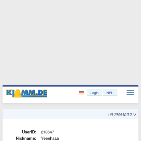
Login
NEU
Freundespfad
UserID:
210547
Nickname:
Yeeehaaa