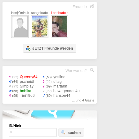
Freunde
KenjiOnizuka
songokude
Losebude.de
JETZT Freunde werden
Wer war da?
Queeny64
yestino
(??)
(53)
pscheidl
ullag
(64)
(??)
Simplay
martabk
(??)
(69)
bobika
bewegendes4u
(58)
(??)
Tini1966
hanson44
(59)
(60)
... und
4 Gäste
ID/Nick
suchen