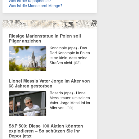
Was ist die Kopophobie?
Was ist die Mandelbrot-Menge?
Riesige Marienstatue in Polen soll
Pilger anziehen
Konotopie (dpa) - Das
Dorf Konotopie in Polen
ist so klein, dass seine
Straßen nicht
(03)
Lionel Messis Vater Jorge im Alter von
68 Jahren gestorben
Rosario (dpa) - Lionel
Messi trauert um seinen
Vater. Jorge Messi ist im
Alter von
(00)
S&P 500: Diese 100 Aktien könnten
explodieren – So schützen Sie Ihr
Depot jetzt