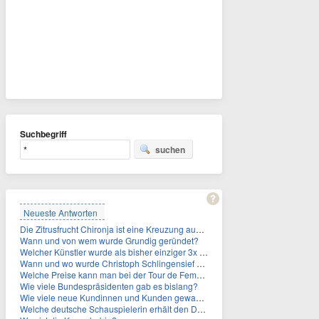
Suchbegriff
suchen
Neueste Antworten
Die Zitrusfrucht Chironja ist eine Kreuzung aus welchen Früchten?
Wann und von wem wurde Grundig geründet?
Welcher Künstler wurde als bisher einziger 3x in die Rock and Roll Hall of Fame aufgenommen?
Wann und wo wurde Christoph Schlingensief geboren?
Welche Preise kann man bei der Tour de Femmes 2026 gewinnen?
Wie viele Bundespräsidenten gab es bislang?
Wie viele neue Kundinnen und Kunden gewann MagentaTV allein durch die WM hinzu?
Welche deutsche Schauspielerin erhält den Deutschen Kulturpolitikpreis?