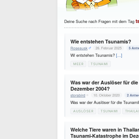
t
Deine Suche nach Fragen mit dem Tag
Wie entstehen Tsunamis?
Roseausk
26. Februar 2025
5 Ant
Wi entstehen Tsunamis?
[...]
MEER
TSUNAMI
Was war der Auslöser für di
Dezember 2004?
storabird
10. Oktober 2020
2 Antw
Was war der Auslöser für die Tsunam
AUSLÖSER
TSUNAMI
THAILA
Welche Tiere waren in Thail
Tsunami-Katastrophe im Deze