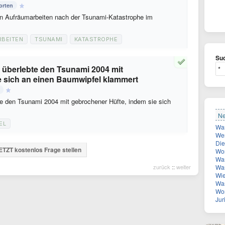
orten
en Aufräumarbeiten nach der Tsunami-Katastrophe im
BEITEN
TSUNAMI
KATASTROPHE
Suc
überlebte den Tsunami 2004 mit
e sich an einen Baumwipfel klammert
e den Tsunami 2004 mit gebrochener Hüfte, indem sie sich
Ne
EL
Was
Wer
Diese 
ETZT kostenlos Frage stellen
Wor
Was
zurück
::
weiter
Was
Wie vie
Was
Wona
Juri