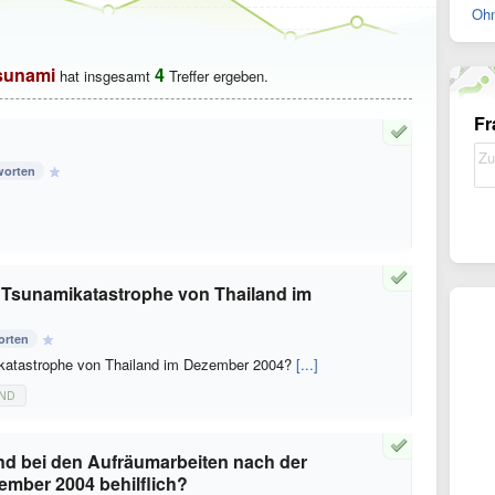
Ohn
sunami
4
hat insgesamt
Treffer ergeben.
Fr
worten
e Tsunamikatastrophe von Thailand im
orten
ikatastrophe von Thailand im Dezember 2004?
[...]
ND
and bei den Aufräumarbeiten nach der
mber 2004 behilflich?