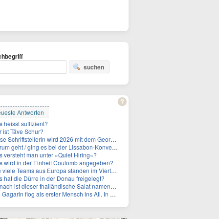
hbegriff
suchen
ueste Antworten
 heisst suffizient?
 ist Täve Schur?
Schriftstellerin wird 2026 mit dem Georg-Büchner-Preis ausgezeichnet. Wie heißt sie?
um geht / ging es bei der Lissabon-Konvention?
 versteht man unter »Quiet Hiring«?
 wird in der Einheit Coulomb angegeben?
le Teams aus Europa standen im Viertelfinale der Fußball-WM 2026 in Mexiko, den USA und Kanada?
 hat die Dürre in der Donau freigelegt?
ch ist dieser thailändische Salat namens Nam Tok benannt?
 Gagarin flog als erster Mensch ins All. In welchem Jahr?