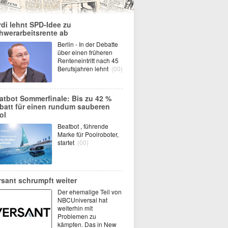
rdi lehnt SPD-Idee zu
hwerarbeitsrente ab
Berlin - In der Debatte
über einen früheren
Renteneintritt nach 45
Berufsjahren lehnt
(00)
atbot Sommerfinale: Bis zu 42 %
batt für einen rundum sauberen
ol
Beatbot , führende
Marke für Poolroboter,
startet
(00)
rsant schrumpft weiter
Der ehemalige Teil von
NBCUniversal hat
weiterhin mit
Problemen zu
kämpfen. Das in New