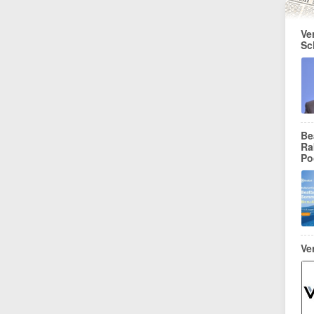
Ve
Sc
Be
Ra
Po
Ve