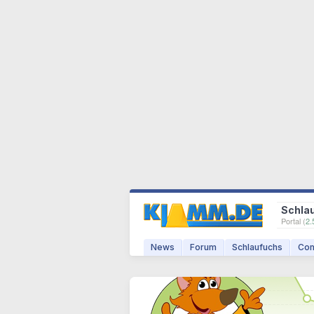
Schla
Portal (
2.
News
Forum
Schlaufuchs
Com