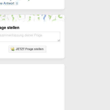
e Antwort
0
age stellen
JETZT Frage stellen