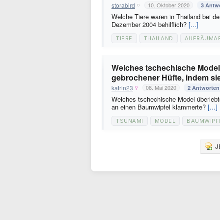
storabird
10. Oktober 2020
3 Antw
Welche Tiere waren in Thailand bei d
Dezember 2004 behilflich?
[...]
TIERE
THAILAND
AUFRÄUMAR
Welches tschechische Model 
gebrochener Hüfte, indem si
katrin23
08. Mai 2020
2 Antworten
Welches tschechische Model überlebt
an einen Baumwipfel klammerte?
[...]
TSUNAMI
MODEL
BAUMWIPF
J