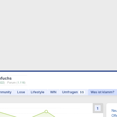
ufuchs
522
) · Forum (
1.116
)
munity
Lose
Lifestyle
WIN
Umfragen
Was ist klamm?
$$
1
Neu
Off