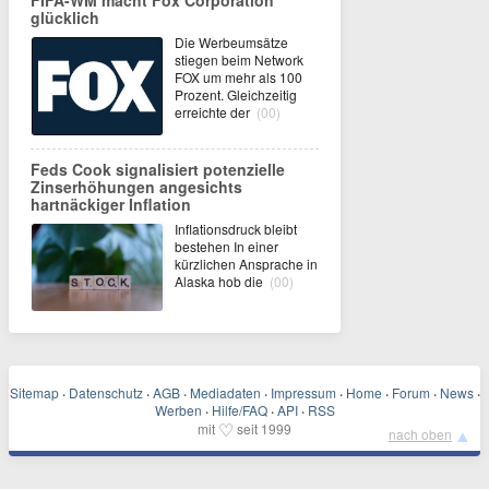
FIFA-WM macht Fox Corporation
glücklich
Die Werbeumsätze
stiegen beim Network
FOX um mehr als 100
Prozent. Gleichzeitig
erreichte der
(00)
Feds Cook signalisiert potenzielle
Zinserhöhungen angesichts
hartnäckiger Inflation
Inflationsdruck bleibt
bestehen In einer
kürzlichen Ansprache in
Alaska hob die
(00)
Sitemap
·
Datenschutz
·
AGB
·
Mediadaten
·
Impressum
·
Home
·
Forum
·
News
·
Werben
·
Hilfe/FAQ
·
API
·
RSS
♡
mit
seit 1999
▲
nach oben