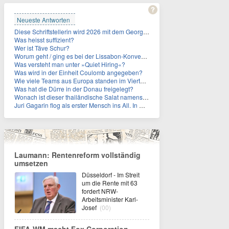
Neueste Antworten
Diese Schriftstellerin wird 2026 mit dem Georg-Büchner-Preis ausgezeichnet. Wie heißt sie?
Was heisst suffizient?
Wer ist Täve Schur?
Worum geht / ging es bei der Lissabon-Konvention?
Was versteht man unter »Quiet Hiring«?
Was wird in der Einheit Coulomb angegeben?
Wie viele Teams aus Europa standen im Viertelfinale der Fußball-WM 2026 in Mexiko, den USA und Kanada?
Was hat die Dürre in der Donau freigelegt?
Wonach ist dieser thailändische Salat namens Nam Tok benannt?
Juri Gagarin flog als erster Mensch ins All. In welchem Jahr?
Laumann: Rentenreform vollständig
umsetzen
Düsseldorf - Im Streit
um die Rente mit 63
fordert NRW-
Arbeitsminister Karl-
Josef
(00)