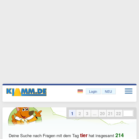
Login
NEU
1
2
3
...
20
21
22
tier
214
Deine Suche nach Fragen mit dem Tag
hat insgesamt