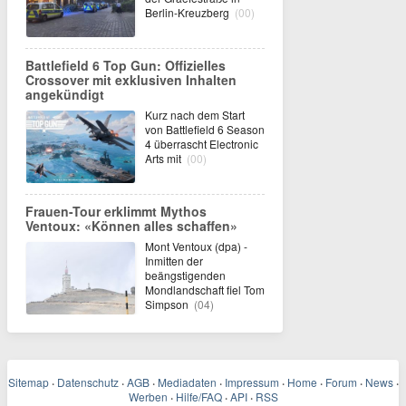
Berlin-Kreuzberg
(00)
Battlefield 6 Top Gun: Offizielles
Crossover mit exklusiven Inhalten
angekündigt
Kurz nach dem Start
von Battlefield 6 Season
4 überrascht Electronic
Arts mit
(00)
Frauen-Tour erklimmt Mythos
Ventoux: «Können alles schaffen»
Mont Ventoux (dpa) -
Inmitten der
beängstigenden
Mondlandschaft fiel Tom
Simpson
(04)
Sitemap
·
Datenschutz
·
AGB
·
Mediadaten
·
Impressum
·
Home
·
Forum
·
News
·
Werben
·
Hilfe/FAQ
·
API
·
RSS