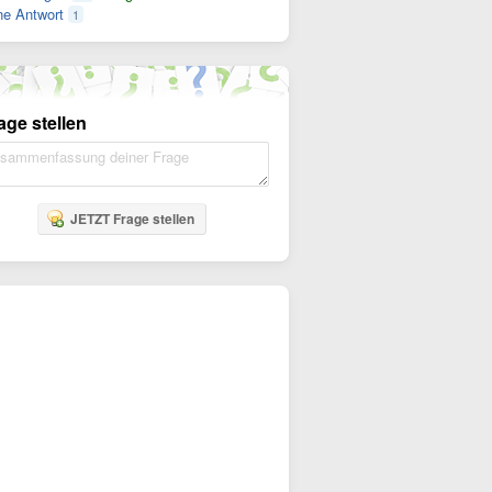
e Antwort
1
age stellen
JETZT Frage stellen