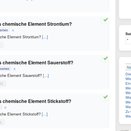
as chemische Element Strontium?
orten
Suc
sche Element Strontium?
[...]
L
s chemische Element Sauerstoff?
Ne
worten
sche Element Sauerstoff?
[...]
Wie
Eine wei
OL
Wel
Wer ist
Wie
s chemische Element Stickstoff?
Wen 
Was
n
Zu 
che Element Stickstoff?
[...]
Was 
L