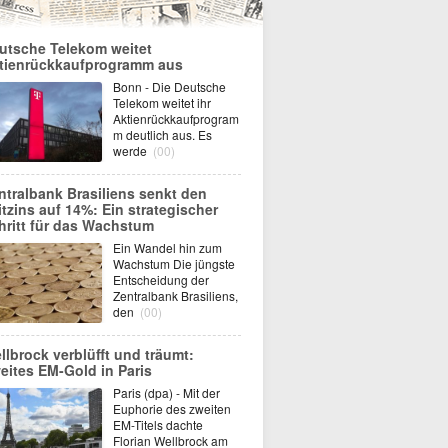
utsche Telekom weitet
tienrückkaufprogramm aus
Bonn - Die Deutsche
Telekom weitet ihr
Aktienrückkaufprogram
m deutlich aus. Es
werde
(00)
ntralbank Brasiliens senkt den
itzins auf 14%: Ein strategischer
hritt für das Wachstum
Ein Wandel hin zum
Wachstum Die jüngste
Entscheidung der
Zentralbank Brasiliens,
den
(00)
llbrock verblüfft und träumt:
eites EM-Gold in Paris
Paris (dpa) - Mit der
Euphorie des zweiten
EM-Titels dachte
Florian Wellbrock am