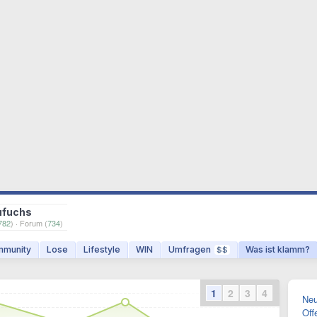
ufuchs
782
) · Forum (
734
)
munity
Lose
Lifestyle
WIN
Umfragen
Was ist klamm?
$$
1
2
3
4
Neu
Off