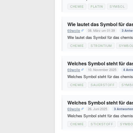
CHEMIE
PLATIN
SYMBOL
Wie lautet das Symbol für d
69wolle
08. März um 01:39
3 Antw
Wie lautet das Symbol für das chemi
CHEMIE
STRONTIUM
SYMBO
Welches Symbol steht für da
69wolle
10. November 2025
4 Ant
Welches Symbol steht für das chemi
CHEMIE
SAUERSTOFF
SYMB
Welches Symbol steht für da
69wolle
26. Juni 2025
3 Antworte
Welches Symbol steht für das chemis
CHEMIE
STICKSTOFF
SYMBO