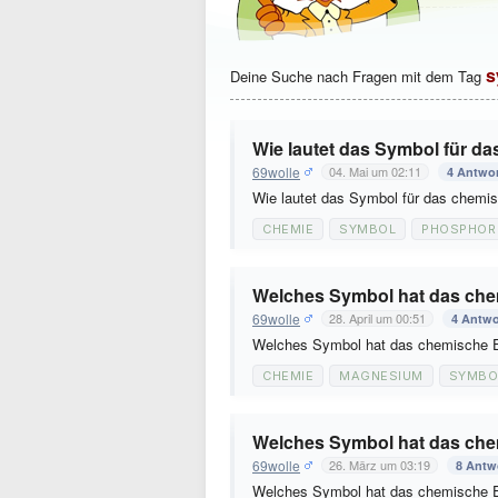
s
Deine Suche nach Fragen mit dem Tag
Wie lautet das Symbol für 
69wolle
04. Mai um 02:11
4 Antwo
Wie lautet das Symbol für das chem
CHEMIE
SYMBOL
PHOSPHOR
Welches Symbol hat das ch
69wolle
28. April um 00:51
4 Antwo
Welches Symbol hat das chemische
CHEMIE
MAGNESIUM
SYMBO
Welches Symbol hat das che
69wolle
26. März um 03:19
8 Antw
Welches Symbol hat das chemische E