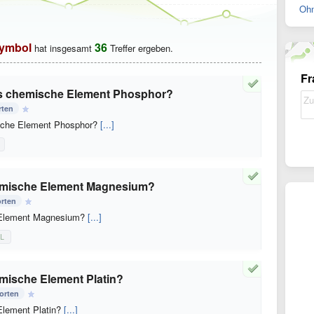
Ohn
ymbol
36
hat insgesamt
Treffer ergeben.
Fr
das chemische Element Phosphor?
rten
ische Element Phosphor?
[...]
emische Element Magnesium?
rten
 Element Magnesium?
[...]
L
mische Element Platin?
orten
lement Platin?
[...]