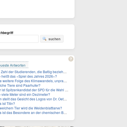
hbegriff
suchen
ueste Antworten
Die Zahl der Studierenden, die Bafög beziehen, sinkt. Woran liegt das?
 heißt das »Spiel des Jahres 2026«?
tere Folge des Klimawandels, unpraktisch für Urlauber: Wo fehlt mittlerweile sogar das Trinkwasser?
che Tiere sind Paarhufer?
 Spitzenkandidat der SPD für die Wahl zum Berliner Abgeordnetenhaus im September 2026?
 viele Meter sind ein Dezimeter?
stellt das Gesicht des Logos von Dr. Oetker dar?
 ist Titin?
welchem Tier wird die Weidenblattlarve?
ist das Besondere an der chemischen Bezeichnung für Titin?