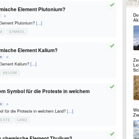
mische Element Plutonium?
De
Ak
Element Plutonium?
[...]
M
SYMBOL
mische Element Kalium?
en
Ze
Element Kalium?
[...]
Le
Sc
KALIUM
nem Symbol für die Proteste in welchem
en
We
ol für die Proteste in welchem Land?
[...]
Zw
TESTE
LAND
as chemische Element Thulium?