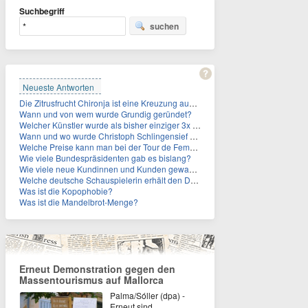
Suchbegriff
suchen
Neueste Antworten
Die Zitrusfrucht Chironja ist eine Kreuzung aus welchen Früchten?
Wann und von wem wurde Grundig geründet?
Welcher Künstler wurde als bisher einziger 3x in die Rock and Roll Hall of Fame aufgenommen?
Wann und wo wurde Christoph Schlingensief geboren?
Welche Preise kann man bei der Tour de Femmes 2026 gewinnen?
Wie viele Bundespräsidenten gab es bislang?
Wie viele neue Kundinnen und Kunden gewann MagentaTV allein durch die WM hinzu?
Welche deutsche Schauspielerin erhält den Deutschen Kulturpolitikpreis?
Was ist die Kopophobie?
Was ist die Mandelbrot-Menge?
Erneut Demonstration gegen den
Massentourismus auf Mallorca
Palma/Sóller (dpa) -
Erneut sind