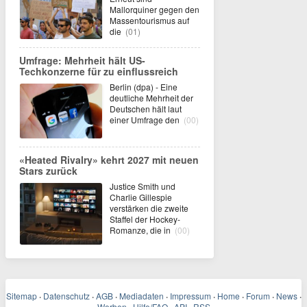
Mallorquiner gegen den
Massentourismus auf
die
(01)
Umfrage: Mehrheit hält US-
Techkonzerne für zu einflussreich
Berlin (dpa) - Eine
deutliche Mehrheit der
Deutschen hält laut
einer Umfrage den
(00)
«Heated Rivalry» kehrt 2027 mit neuen
Stars zurück
Justice Smith und
Charlie Gillespie
verstärken die zweite
Staffel der Hockey-
Romanze, die in
(00)
Sitemap
·
Datenschutz
·
AGB
·
Mediadaten
·
Impressum
·
Home
·
Forum
·
News
·
Werben
Hilfe/FAQ
API
RSS