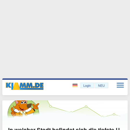
Login
NEU
In welcher Stadt befindet sich die tiefste U-