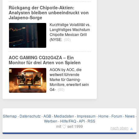
Rückgang der Chipotle-Aktien:
Analysten bleiben unbeeindruckt von
Jalapeno-Sorge
Kurzfristige Volatilität vs.
Langfristiges Wachstum
Chipotle Mexican Grill
(NYSE:
(00)
AOC GAMING CQ32G4ZA – Ein
Monitor für drei Arten von Spielen
AGON by AOC, die
weltweit führende
Marke für Gaming-
Monitore, erweitert sein
G4-
(00)
Sitemap
·
Datenschutz
·
AGB
·
Mediadaten
·
Impressum
·
Home
·
Forum
·
News
·
Werben
·
Hilfe/FAQ
·
API
·
RSS
♡
mit
seit 1999
▲
nach oben