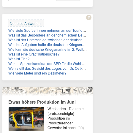
Neueste Antworten
Wie viele Sportlerinnen nehmen an der Tour de Femmes teil?
Was ist das Besondere an der chemischen Bezeichnung für Titin?
Was ist der Unterschied zwischen der deutschen Kriegsmarine im 2. Weltkrieg und der Naziflotte?
Welche Aufgaben hatte die deutsche Kriegsmarine im 2. Weltkrieg im Schwarzen Meer?
Wie kam die deutsche Kriegsmarine im 2. Weltkrieg ins Schwarze Meer?
Was ist eine Gratifikationskrise?
Was ist Titin?
Wer ist Spitzenkandidat der SPD für die Wahl zum Berliner Abgeordnetenhaus im September 2026?
Wen stellt das Gesicht des Logos von Dr. Oetker dar?
Wie viele Meter sind ein Dezimeter?
Etwas höhere Produktion im Juni
Wiesbaden - Die reale
(preisbereinigte)
Produktion im
Produzierenden
Gewerbe ist nach
(00)