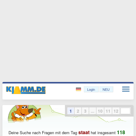
Login
NEU
1
2
3
...
10
11
12
staat
118
Deine Suche nach Fragen mit dem Tag
hat insgesamt