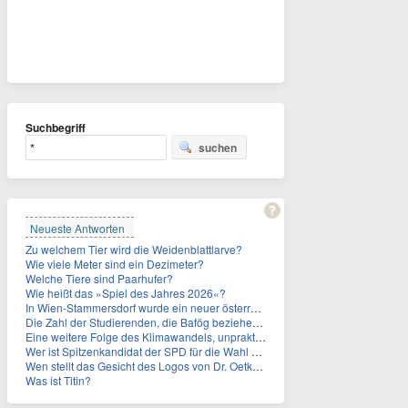
Suchbegriff
suchen
Neueste Antworten
Zu welchem Tier wird die Weidenblattlarve?
Wie viele Meter sind ein Dezimeter?
Welche Tiere sind Paarhufer?
Wie heißt das »Spiel des Jahres 2026«?
In Wien-Stammersdorf wurde ein neuer österreichischer Temperaturrekord gemessen. Wie hoch war die Temperatur?
Die Zahl der Studierenden, die Bafög beziehen, sinkt. Woran liegt das?
Eine weitere Folge des Klimawandels, unpraktisch für Urlauber: Wo fehlt mittlerweile sogar das Trinkwasser?
Wer ist Spitzenkandidat der SPD für die Wahl zum Berliner Abgeordnetenhaus im September 2026?
Wen stellt das Gesicht des Logos von Dr. Oetker dar?
Was ist Titin?