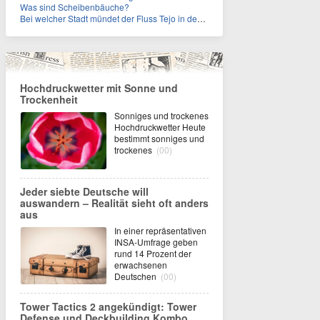
Was sind Scheibenbäuche?
Bei welcher Stadt mündet der Fluss Tejo in den Atlantik?
Hochdruckwetter mit Sonne und
Trockenheit
Sonniges und trockenes
Hochdruckwetter Heute
bestimmt sonniges und
trockenes
(00)
Jeder siebte Deutsche will
auswandern – Realität sieht oft anders
aus
In einer repräsentativen
INSA-Umfrage geben
rund 14 Prozent der
erwachsenen
Deutschen
(00)
Tower Tactics 2 angekündigt: Tower
Defense und Deckbuilding Kombo