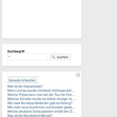
Suchbegriff
suchen
Neueste Antworten
Was ist die Kopophobie?
Wann und wo wurde Christoph Schlingensief geboren?
Welche Preise kann man bei der Tour de Femmes 2026 gewinnen?
Welcher Künstler wurde als bisher einziger 3x in die Rock and Roll Hall of Fame aufgenommen?
Wie viele Bundespräsidenten gab es bislang?
Wie viele neue Kundinnen und Kunden gewann MagentaTV allein durch die WM hinzu?
Welche deutsche Schauspielerin erhält den Deutschen Kulturpolitikpreis?
Was ist die Mandelbrot-Menge?