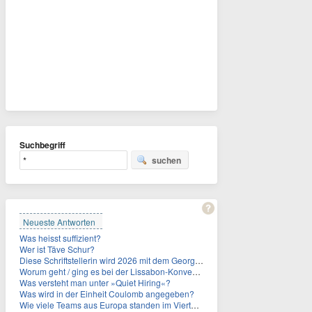
Suchbegriff
suchen
Neueste Antworten
Was heisst suffizient?
Wer ist Täve Schur?
Diese Schriftstellerin wird 2026 mit dem Georg-Büchner-Preis ausgezeichnet. Wie heißt sie?
Worum geht / ging es bei der Lissabon-Konvention?
Was versteht man unter »Quiet Hiring«?
Was wird in der Einheit Coulomb angegeben?
Wie viele Teams aus Europa standen im Viertelfinale der Fußball-WM 2026 in Mexiko, den USA und Kanada?