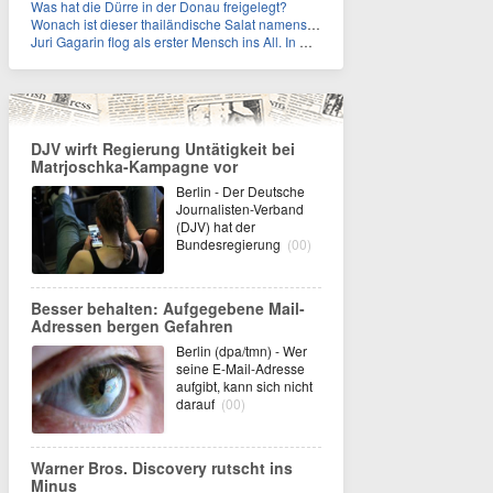
Was hat die Dürre in der Donau freigelegt?
Wonach ist dieser thailändische Salat namens Nam Tok benannt?
Juri Gagarin flog als erster Mensch ins All. In welchem Jahr?
DJV wirft Regierung Untätigkeit bei
Matrjoschka-Kampagne vor
Berlin - Der Deutsche
Journalisten-Verband
(DJV) hat der
Bundesregierung
(00)
Besser behalten: Aufgegebene Mail-
Adressen bergen Gefahren
Berlin (dpa/tmn) - Wer
seine E-Mail-Adresse
aufgibt, kann sich nicht
darauf
(00)
Warner Bros. Discovery rutscht ins
Minus