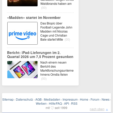
Waldbrands haben am
(00)
«Madden» startet im November
Das Biopic über
Football-Legende John
Madden mit Nicolas
Cage und Christian
Bale startet Mitte
(00)
Bericht: iPad-Lieferungen im 2.
Quartal 2026 um 7,5 Prozent gesunken
Nach einem neuen
Bericht des
Marktforschungsunterne
hmens Omdia fielen
(00)
Sitemap
·
Datenschutz
·
AGB
·
Mediadaten
·
Impressum
·
Home
·
Forum
·
News
·
Werben
·
Hilfe/FAQ
·
API
·
RSS
♡
mit
seit 1999
▲
nach oben