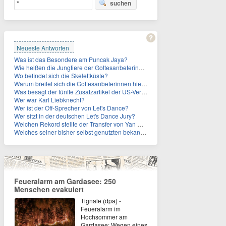
suchen
Neueste Antworten
Was ist das Besondere am Puncak Jaya?
Wie heißen die Jungtiere der Gottesanbeterinnen?
Wo befindet sich die Skelettküste?
Warum breitet sich die Gottesanbeterinnen hierzulande immer weiter aus?
Was besagt der fünfte Zusatzartikel der US-Verfassung, auf den sich Fauci berief?
Wer war Karl Liebknecht?
Wer ist der Off-Sprecher von Let's Dance?
Wer sitzt in der deutschen Let's Dance Jury?
Welchen Rekord stellte der Transfer von Yan Diomande zudem auf?
Welches seiner bisher selbst genutzten bekannten Gebäude verpachtet der Vatikan nun?
Feueralarm am Gardasee: 250
Menschen evakuiert
Tignale (dpa) -
Feueralarm im
Hochsommer am
Gardasee: Wegen eines