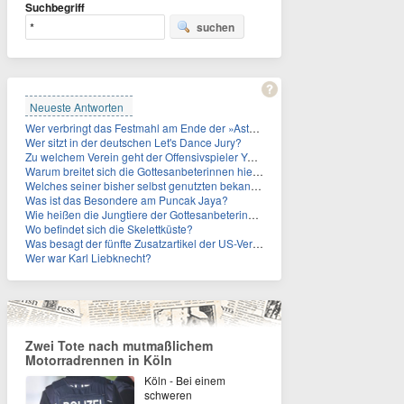
Suchbegriff
suchen
Neueste Antworten
Wer verbringt das Festmahl am Ende der »Asterix«-Comics oft gefesselt und/oder geknebelt?
Wer sitzt in der deutschen Let's Dance Jury?
Zu welchem Verein geht der Offensivspieler Yan Diomande?
Warum breitet sich die Gottesanbeterinnen hierzulande immer weiter aus?
Welches seiner bisher selbst genutzten bekannten Gebäude verpachtet der Vatikan nun?
Was ist das Besondere am Puncak Jaya?
Wie heißen die Jungtiere der Gottesanbeterinnen?
Wo befindet sich die Skelettküste?
Was besagt der fünfte Zusatzartikel der US-Verfassung, auf den sich Fauci berief?
Wer war Karl Liebknecht?
Zwei Tote nach mutmaßlichem
Motorradrennen in Köln
Köln - Bei einem
schweren